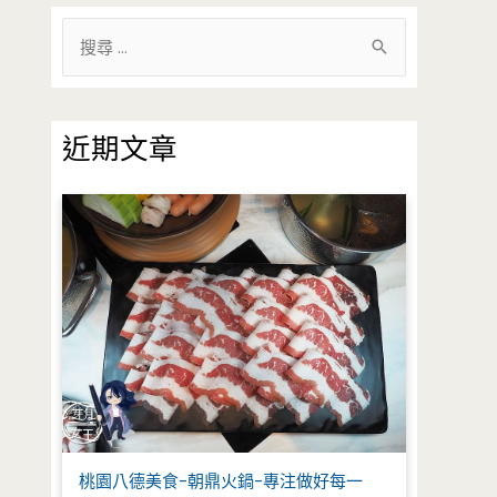
搜
尋
關
鍵
近期文章
字
:
桃園八德美食-朝鼎火鍋-專注做好每一