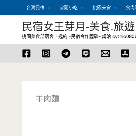
跳
台灣民宿
宜蘭小吃
桃園美食
食尚
至
主
民宿女王芽月-美食.旅遊
要
桃園美食部落客，邀約 -民宿合作體驗~ 請洽
cythia08
內
容
羊肉麵