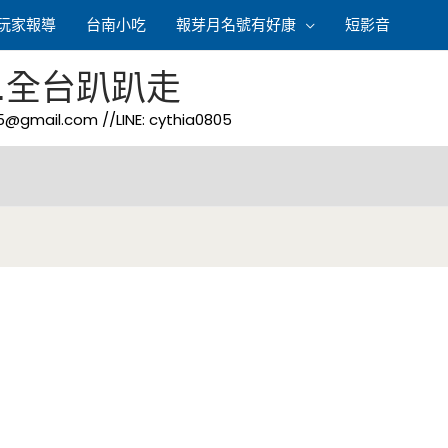
玩家報導
台南小吃
報芽月名號有好康
短影音
.全台趴趴走
05@gmail.com
//LINE: cythia0805