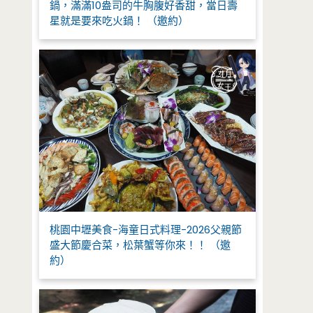
鍋，滿滿10盎司的牛胸腹好香甜，當日壽
星就是要來吃火鍋！ （邀約）
桃園中壢美食-海童日式料理-2026父親節
盛大節慶合菜，松葉蟹等你來！！ （邀
約）