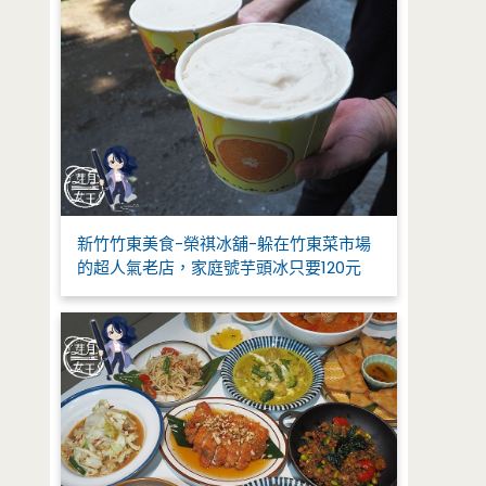
新竹竹東美食-榮祺冰舖-躲在竹東菜市場
的超人氣老店，家庭號芋頭冰只要120元