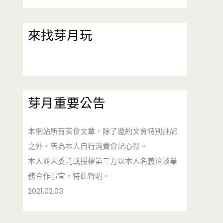
來找芽月玩
芽月重要公告
本網站所有美食文章，除了邀約文會特別註記
之外，皆為本人自行消費食記心得。
本人並未委託或授權第三方以本人名義洽談業
務合作事宜，特此聲明。
2021.02.03