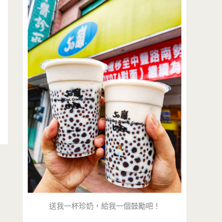
送我一杯珍奶，給我一個鼓勵吧！