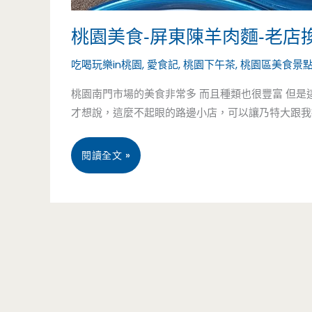
桃園美食-屏東陳羊肉麵-老店
吃喝玩樂in桃園
,
愛食記
,
桃園下午茶
,
桃園區美食景
桃園南門市場的美食非常多 而且種類也很豐富 但是
才想說，這麼不起眼的路邊小店，可以讓乃特大跟我提了
桃
閱讀全文 »
園
美
食-
屏
東