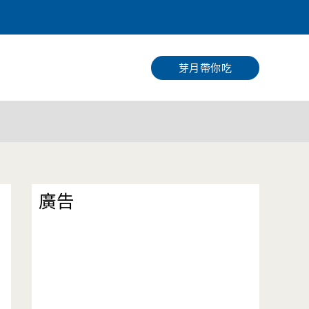
搜
尋
芽月帶你吃
廣告