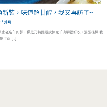
換新裝，味道超甘醇，我又再訪了~
點
/
芽月
這家老店羊肉麵，還是乃特跟我說這家羊肉麵很好吃，湯頭很棒 我
兩 […]