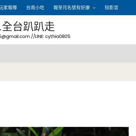
玩家報導
台南小吃
報芽月名號有好康
短影音
.全台趴趴走
05@gmail.com
//LINE: cythia0805