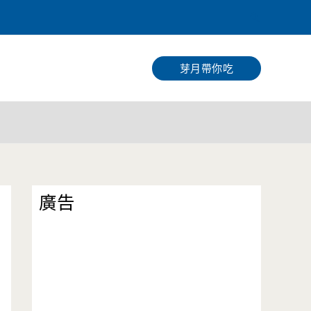
搜
尋
芽月帶你吃
廣告