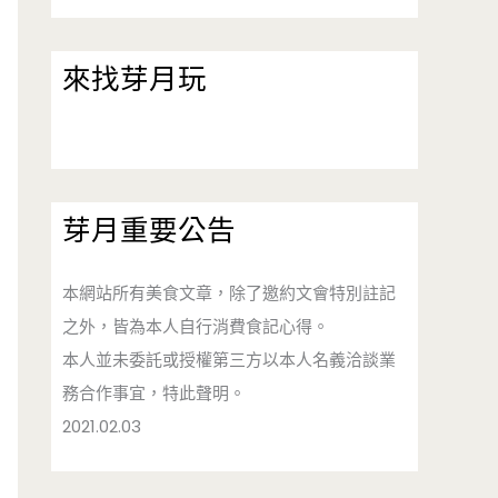
來找芽月玩
芽月重要公告
本網站所有美食文章，除了邀約文會特別註記
之外，皆為本人自行消費食記心得。
本人並未委託或授權第三方以本人名義洽談業
務合作事宜，特此聲明。
2021.02.03