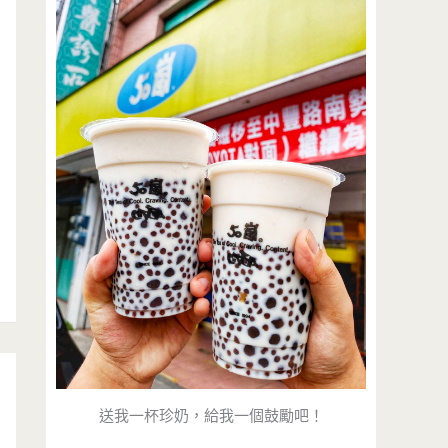
送我一杯珍奶，給我一個鼓勵吧！