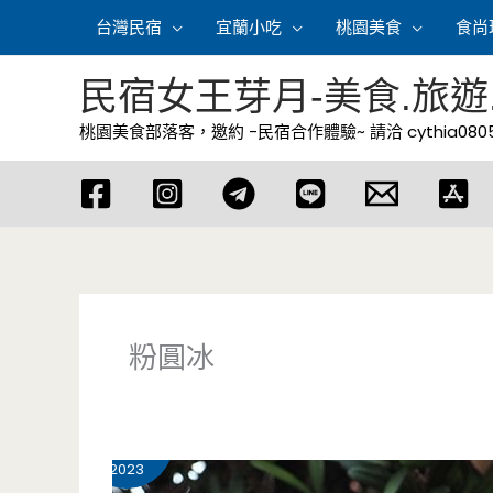
跳
台灣民宿
宜蘭小吃
桃園美食
食尚
至
主
民宿女王芽月-美食.旅遊
要
桃園美食部落客，邀約 -民宿合作體驗~ 請洽
cythia08
內
容
粉圓冰
9 月
2
2023