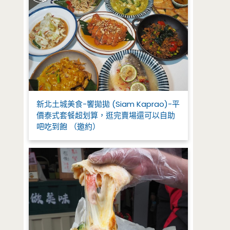
新北土城美食-饗拋拋 (Siam Kaprao)-平
價泰式套餐超划算，逛完賣場還可以自助
吧吃到飽 （邀約）