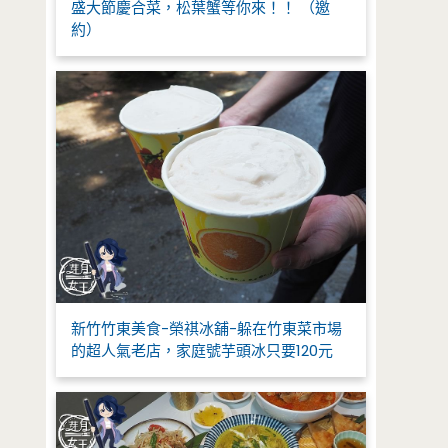
盛大節慶合菜，松葉蟹等你來！！ （邀
約）
新竹竹東美食-榮祺冰舖-躲在竹東菜市場
的超人氣老店，家庭號芋頭冰只要120元