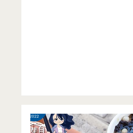
水
美
食-
樹
下
阿
婆
粉
9 月
圓-
20
一
2022
杯