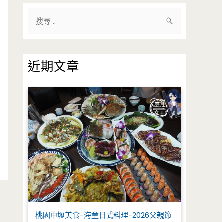
搜
尋
關
鍵
近期文章
字
:
桃園中壢美食-海童日式料理-2026父親節