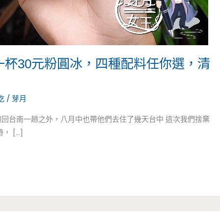
一杯30元粉圓冰，四種配料任你選，清
吃
/
芽月
初回台南一趟之外，八月中也帶他們去住了幾天台中 這次我們捨棄
 […]