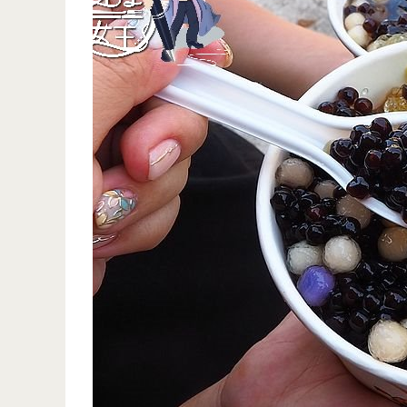
30
元
粉
圓
冰，
四
種
配
料
任
你