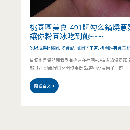
選，
清
桃園區美食-491䦉勾么鍋燒意
涼
讓你粉圓冰吃到飽~~~
啊
吃喝玩樂in桃園
,
愛食記
,
桃園下午茶
,
桃園區美食景
~~~
這個也是偶然間看到有格友在社團PO這家鍋燒意麵 只
都很好 想說假日閒閒沒事做 就帶小朋友衝了一趟
桃
閱讀全文 »
園
區
美