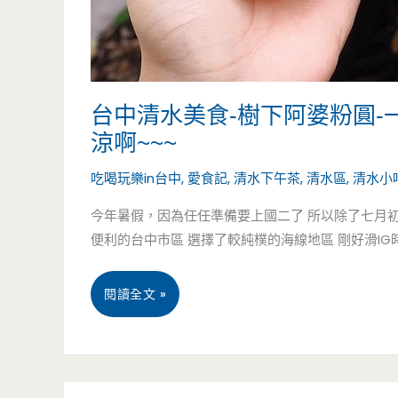
台中清水美食-樹下阿婆粉圓-
涼啊~~~
吃喝玩樂in台中
,
愛食記
,
清水下午茶
,
清水區
,
清水小
今年暑假，因為任任準備要上國二了 所以除了七月
便利的台中市區 選擇了較純樸的海線地區 剛好滑IG時，
台
閱讀全文 »
中
清