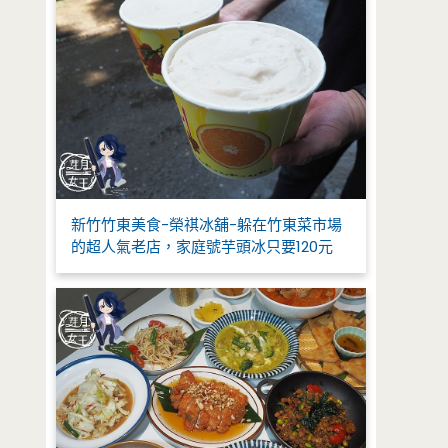
新竹竹東美食-榮祺冰舖-躲在竹東菜市場
的超人氣老店，家庭號芋頭冰只要120元