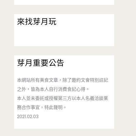
來找芽月玩
芽月重要公告
本網站所有美食文章，除了邀約文會特別註記
之外，皆為本人自行消費食記心得。
本人並未委託或授權第三方以本人名義洽談業
務合作事宜，特此聲明。
2021.02.03