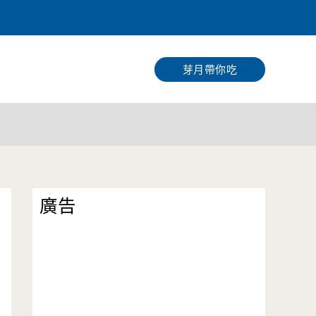
搜
尋
芽月帶你吃
廣告