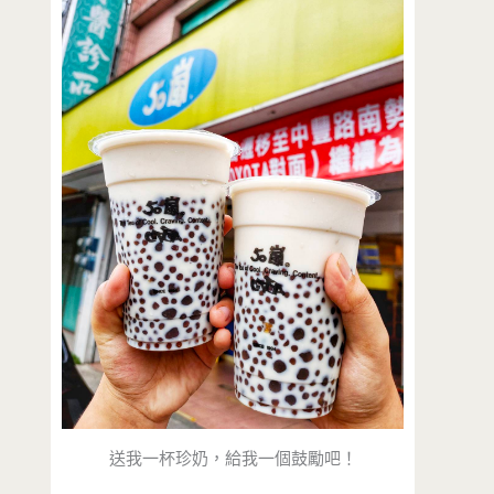
送我一杯珍奶，給我一個鼓勵吧！