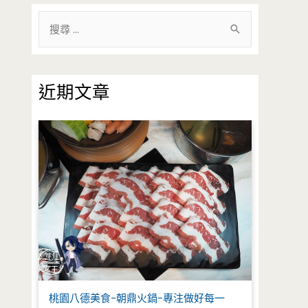
搜
尋
關
鍵
近期文章
字
:
桃園八德美食-朝鼎火鍋-專注做好每一