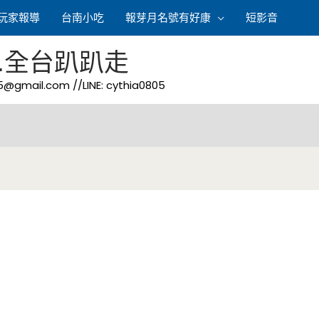
玩家報導
台南小吃
報芽月名號有好康
短影音
.全台趴趴走
05@gmail.com
//LINE: cythia0805