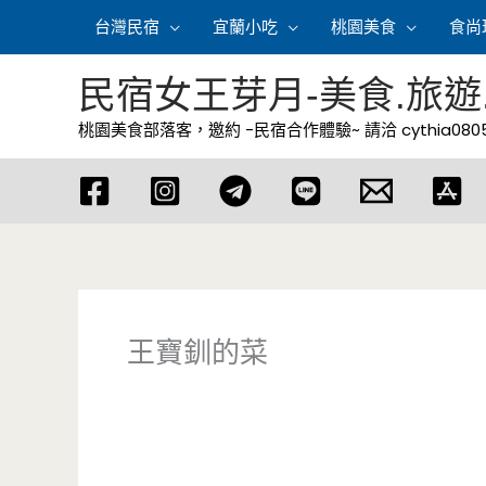
跳
台灣民宿
宜蘭小吃
桃園美食
食尚
至
主
民宿女王芽月-美食.旅遊
要
桃園美食部落客，邀約 -民宿合作體驗~ 請洽
cythia08
內
容
王寶釧的菜