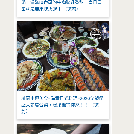
鍋，滿滿10盎司的牛胸腹好香甜，當日壽
星就是要來吃火鍋！ （邀約）
桃園中壢美食-海童日式料理-2026父親節
盛大節慶合菜，松葉蟹等你來！！ （邀
約）