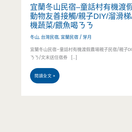
宜蘭冬山民宿–童話村有機渡
動物友善接觸/親子DIY/溜滑梯
機蔬菜/餵魚喝ㄋㄋ
冬山
,
台灣民宿
,
宜蘭民宿
/
芽月
宜蘭冬山民宿–童話村有機渡假農場親子民宿/親子DIY
ㄋㄋ/文末送住宿券 […]
宜
閱讀全文 »
蘭
冬
山
民