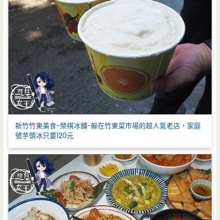
新竹竹東美食-榮祺冰舖-躲在竹東菜市場的超人氣老店，家庭
號芋頭冰只要120元