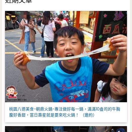
近期文章
字
:
桃園八德美食-朝鼎火鍋-專注做好每一鍋，滿滿10盎司的牛胸
腹好香甜，當日壽星就是要來吃火鍋！ （邀約）