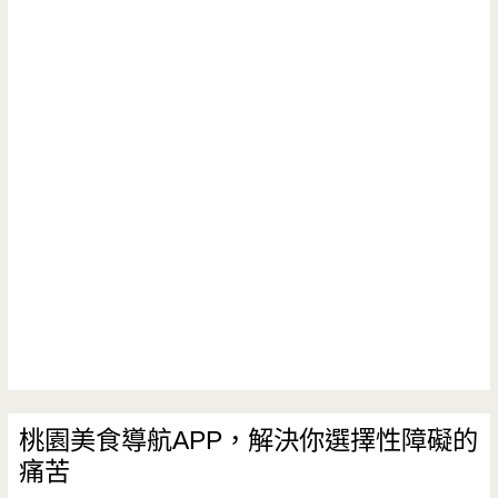
雞
蛋
糕-
令
人
臉
紅
心
跳
的
小
桃園美食導航APP，解決你選擇性障礙的
痛苦
鮮