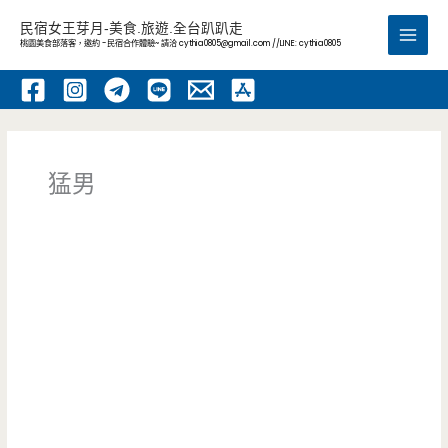
跳
民宿女王芽月-美食.旅遊.全台趴趴走
至
桃園美食部落客，邀約 -民宿合作體驗~ 請洽
cythia0805@gmail.com
//LINE: cythia0805
Main
主
要
Men
內
容
猛男