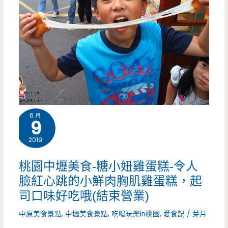
6 月
9
2019
桃園中壢美食-糖小妞雞蛋糕-令人
臉紅心跳的小鮮肉胸肌雞蛋糕，起
司口味好吃哦(結束營業)
中原美食景點
,
中壢美食景點
,
吃喝玩樂in桃園
,
愛食記
/
芽月