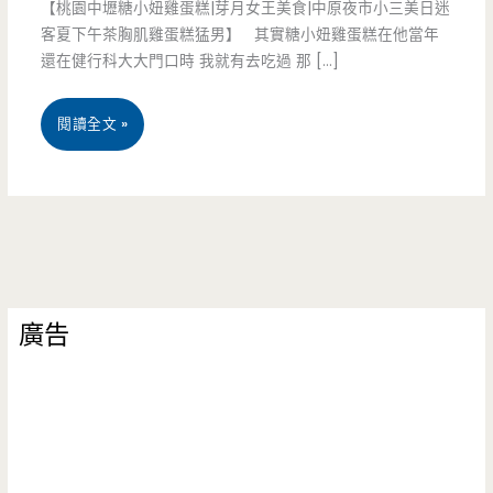
【桃園中壢糖小妞雞蛋糕|芽月女王美食|中原夜市小三美日迷
客夏下午茶胸肌雞蛋糕猛男】 其實糖小妞雞蛋糕在他當年
還在健行科大大門口時 我就有去吃過 那 […]
桃
閱讀全文 »
園
中
壢
美
廣告
食-
糖
小
妞