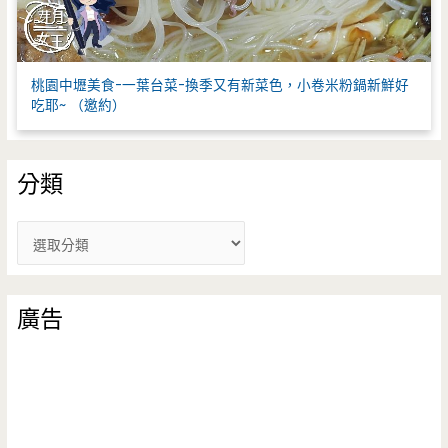
桃園中壢美食-一葉台菜-換季又有新菜色，小卷米粉鍋新鮮好
吃耶~ （邀約）
分類
分
類
廣告