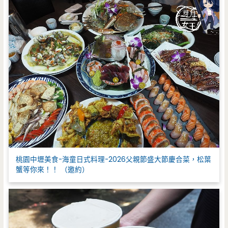
桃園中壢美食-海童日式料理-2026父親節盛大節慶合菜，松葉
蟹等你來！！ （邀約）