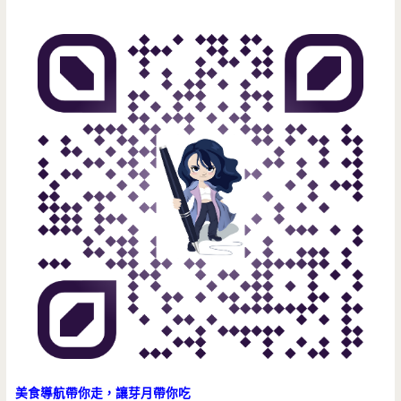
肉
胸
肌
雞
蛋
糕，
起
司
口
味
好
吃
美食導航帶你走，讓芽月帶你吃