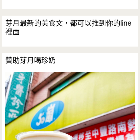
哦
(結
芽月最新的美食文，都可以推到你的line
裡面
束
營
業)
贊助芽月喝珍奶