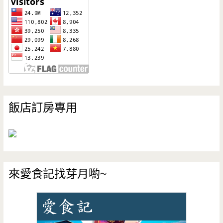
飯店訂房專用
來愛食記找芽月喲~