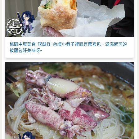
桃園中壢美食-喫餅兵-內壢小巷子裡面有驚喜包，滿滿起司的
披薩包好美味呀~