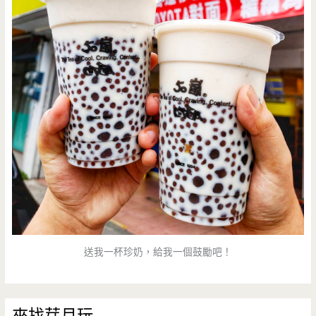
送我一杯珍奶，給我一個鼓勵吧！
來找芽月玩