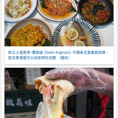
新北土城美食-饗拋拋 (Siam Kaprao)-平價泰式套餐超划算，
逛完賣場還可以自助吧吃到飽 （邀約）