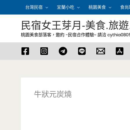
跳
台灣民宿
宜蘭小吃
桃園美食
食尚
至
主
民宿女王芽月-美食.旅遊
要
桃園美食部落客，邀約 -民宿合作體驗~ 請洽
cythia08
內
容
牛狀元炭燒