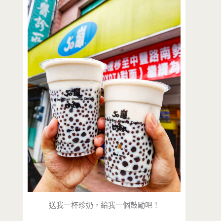
送我一杯珍奶，給我一個鼓勵吧！