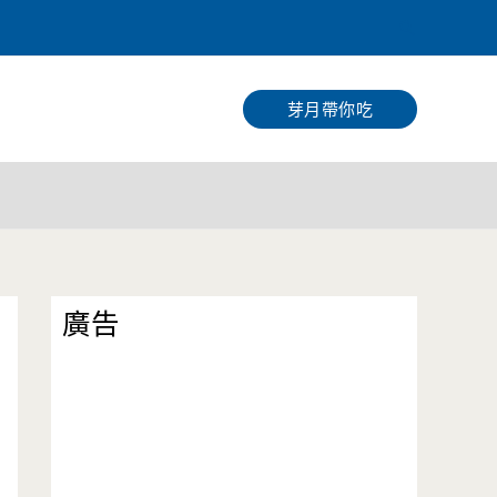
搜
尋
芽月帶你吃
廣告