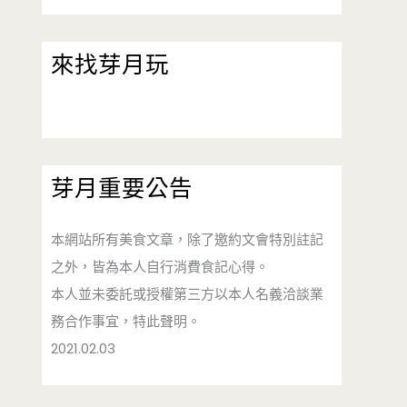
來找芽月玩
芽月重要公告
本網站所有美食文章，除了邀約文會特別註記
之外，皆為本人自行消費食記心得。
本人並未委託或授權第三方以本人名義洽談業
務合作事宜，特此聲明。
2021.02.03