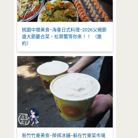
桃園中壢美食-海童日式料理-2026父親節
盛大節慶合菜，松葉蟹等你來！！ （邀
約）
新竹竹東美食-榮祺冰舖-躲在竹東菜市場