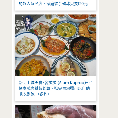
的超人氣老店，家庭號芋頭冰只要120元
新北土城美食-饗拋拋 (Siam Kaprao)-平
價泰式套餐超划算，逛完賣場還可以自助
吧吃到飽 （邀約）