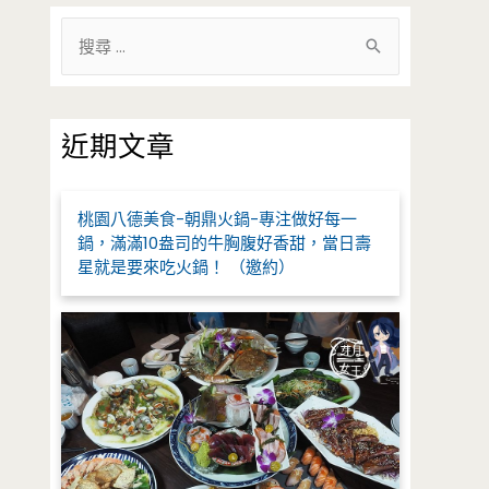
搜
尋
關
鍵
近期文章
字
:
桃園八德美食-朝鼎火鍋-專注做好每一
鍋，滿滿10盎司的牛胸腹好香甜，當日壽
星就是要來吃火鍋！ （邀約）