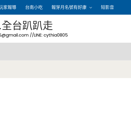
玩家報導
台南小吃
報芽月名號有好康
短影音
.全台趴趴走
05@gmail.com
//LINE: cythia0805