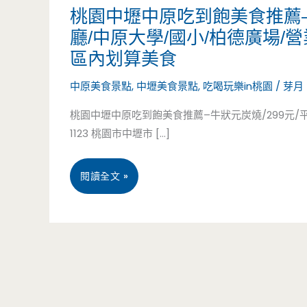
桃園中壢中原吃到飽美食推薦–牛
廳/中原大學/國小/柏德廣場/
區內划算美食
中原美食景點
,
中壢美食景點
,
吃喝玩樂in桃園
/
芽月
桃園中壢中原吃到飽美食推薦–牛狀元炭燒/299元/平價
1123 桃園市中壢市 […]
桃
閱讀全文 »
園
中
壢
中