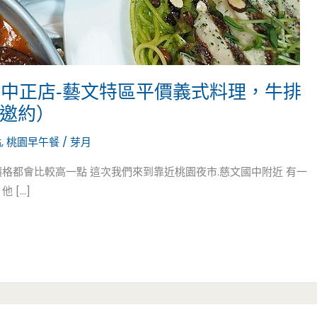
義品桃園中正店-藝文特區平價義式料理，牛排
（邀約）
點
,
桃園早午餐
/
芽月
格都會比較高一點 這次我們來到靠近桃園夜市.慈文國中附近 有一
 […]