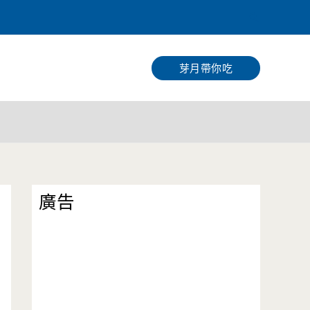
搜
尋
芽月帶你吃
廣告