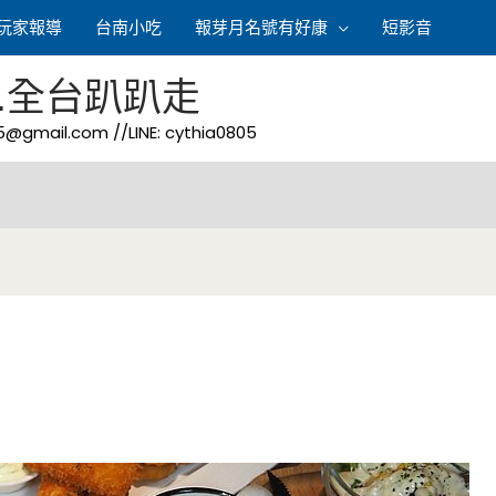
玩家報導
台南小吃
報芽月名號有好康
短影音
.全台趴趴走
05@gmail.com
//LINE: cythia0805