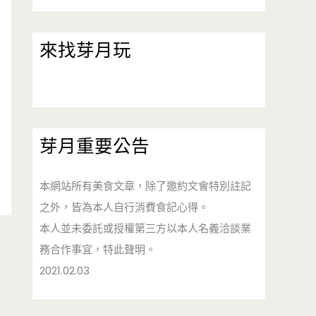
來找芽月玩
芽月重要公告
本網站所有美食文章，除了邀約文會特別註記
之外，皆為本人自行消費食記心得。
本人並未委託或授權第三方以本人名義洽談業
務合作事宜，特此聲明。
2021.02.03