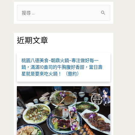
搜
尋
關
鍵
近期文章
字
:
桃園八德美食-朝鼎火鍋-專注做好每一
鍋，滿滿10盎司的牛胸腹好香甜，當日壽
星就是要來吃火鍋！ （邀約）