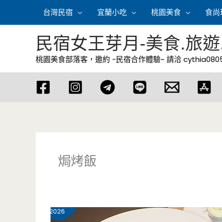
跳
台灣民宿
宜蘭小吃
桃園美食
食尚
至
主
民宿女王芽月-美食.旅遊
要
桃園美食部落客，邀約 -民宿合作體驗~ 請洽
cythia08
內
容
焗烤飯
6 月
12
2026