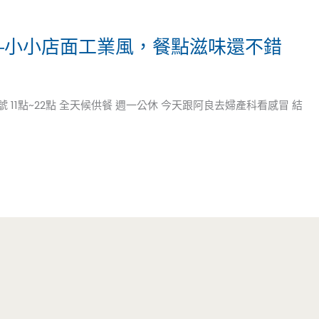
—小小店面工業風，餐點滋味還不錯
8號 11點~22點 全天候供餐 週一公休 今天跟阿良去婦產科看感冒 結