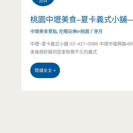
2014
特
桃園中壢美食–夏卡義式小舖
區
中壢美食景點
,
吃喝玩樂in桃園
/
芽月
平
中壢-夏卡義式小舖 03-427-0086 中壢市復興路4
價
束後剛好瞄到這家新開不久的義式
義
式
桃
閱讀全文 »
料
園
理，
中
牛
壢
排
美
沙
食