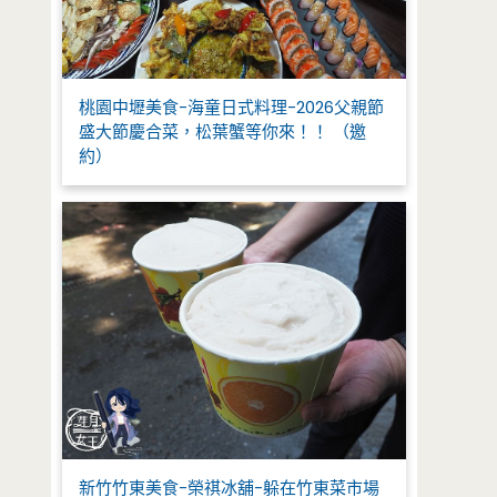
桃園中壢美食-海童日式料理-2026父親節
盛大節慶合菜，松葉蟹等你來！！ （邀
約）
新竹竹東美食-榮祺冰舖-躲在竹東菜市場