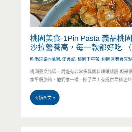
桃園美食-1Pin Pasta 
沙拉營養高，每一款都好吃 
吃喝玩樂in桃園
,
愛食記
,
桃園下午茶
,
桃園區美食景
桃園藝文特區，周邊有非常多異國料理跟餐廳 但是價
家平價旅館，他們家一樓，除了早上有提供早餐之外 他
桃
閱讀全文 »
園
美