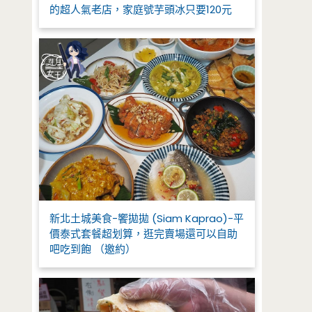
的超人氣老店，家庭號芋頭冰只要120元
新北土城美食-饗拋拋 (Siam Kaprao)-平
價泰式套餐超划算，逛完賣場還可以自助
吧吃到飽 （邀約）