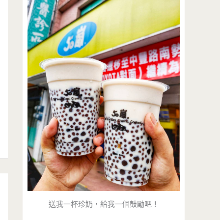
送我一杯珍奶，給我一個鼓勵吧！