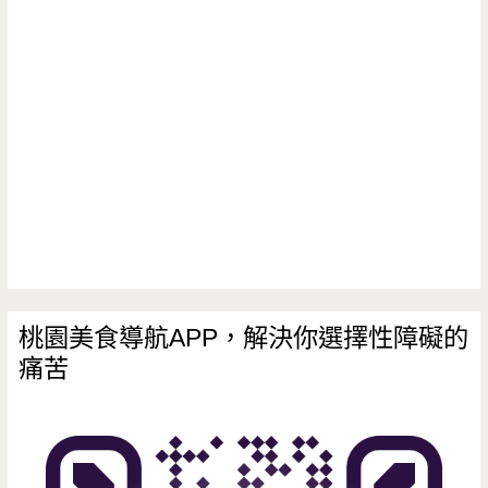
也
可
以
享
受
到
不
輸
桃園美食導航APP，解決你選擇性障礙的
痛苦
日
本
的