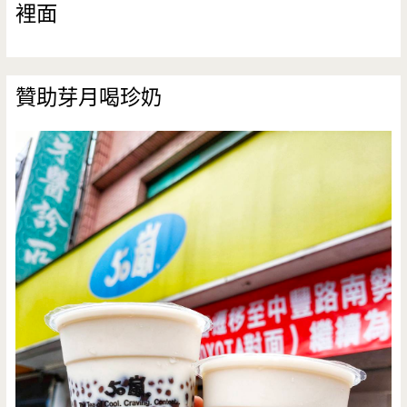
裡面
（邀
約）
贊助芽月喝珍奶