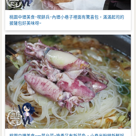
桃園中壢美食-喫餅兵-內壢小巷子裡面有驚喜包，滿滿起司的
披薩包好美味呀~
桃園中壢美食-一葉台菜-換季又有新菜色，小卷米粉鍋新鮮好