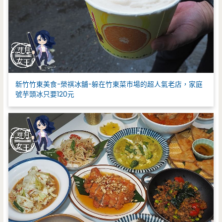
新竹竹東美食-榮祺冰舖-躲在竹東菜市場的超人氣老店，家庭
號芋頭冰只要120元