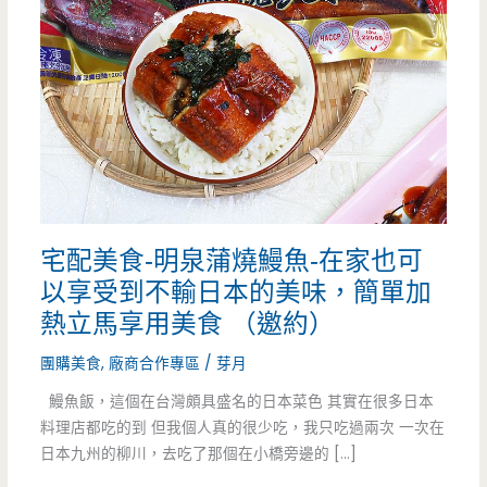
宅配美食-明泉蒲燒鰻魚-在家也可
以享受到不輸日本的美味，簡單加
熱立馬享用美食 （邀約）
團購美食
,
廠商合作專區
/
芽月
鰻魚飯，這個在台灣頗具盛名的日本菜色 其實在很多日本
料理店都吃的到 但我個人真的很少吃，我只吃過兩次 一次在
日本九州的柳川，去吃了那個在小橋旁邊的 […]