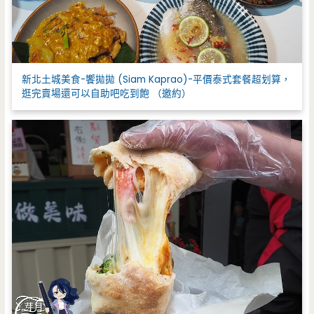
新北土城美食-饗拋拋 (Siam Kaprao)-平價泰式套餐超划算，
逛完賣場還可以自助吧吃到飽 （邀約）