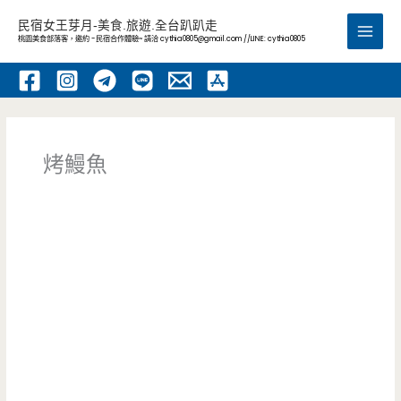
跳
民宿女王芽月-美食.旅遊.全台趴趴走
至
桃園美食部落客，邀約 -民宿合作體驗~ 請洽
cythia0805@gmail.com
//LINE: cythia0805
Main
主
要
Men
內
容
烤鰻魚