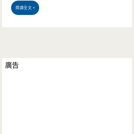
宅
閱讀全文 »
配
美
食-
明
廣告
泉
蒲
燒
鰻
魚-
在
家