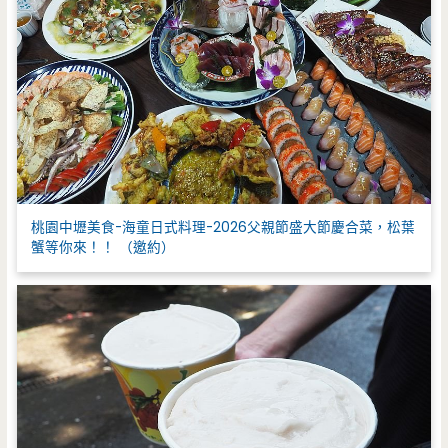
桃園中壢美食-海童日式料理-2026父親節盛大節慶合菜，松葉
蟹等你來！！ （邀約）