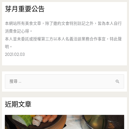
芽月重要公告
本網站所有美食文章，除了邀約文會特別註記之外，皆為本人自行
消費食記心得。
本人並未委託或授權第三方以本人名義洽談業務合作事宜，特此聲
明。
2021.02.03
搜
尋
關
鍵
近期文章
字
: