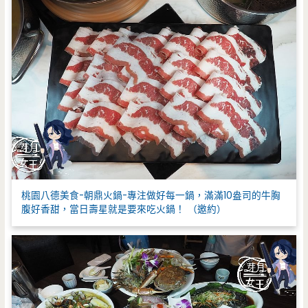
桃園八德美食-朝鼎火鍋-專注做好每一鍋，滿滿10盎司的牛胸
腹好香甜，當日壽星就是要來吃火鍋！ （邀約）