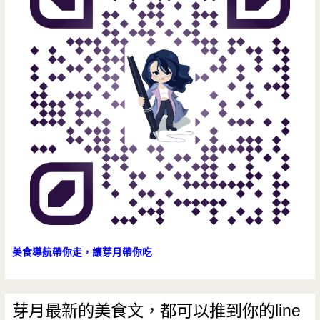
美
味，
簡
單
加
熱
立
馬
享
用
美食導航帶你走，讓芽月帶你吃
美
食
芽月最新的美食文，都可以推到你的line