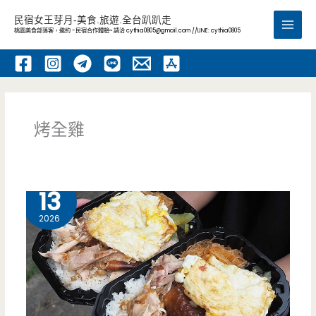
跳
民宿女王芽月-美食.旅遊.全台趴趴走
至
桃園美食部落客，邀約 -民宿合作體驗~ 請洽
cythia0805@gmail.com
//LINE: cythia0805
Main
主
要
Men
內
容
烤全雞
5 月
13
2026