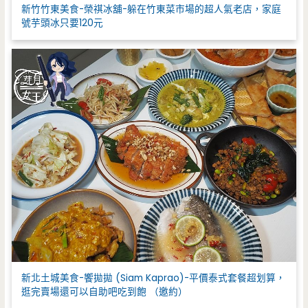
新竹竹東美食-榮祺冰舖-躲在竹東菜市場的超人氣老店，家庭
號芋頭冰只要120元
新北土城美食-饗拋拋 (Siam Kaprao)-平價泰式套餐超划算，
逛完賣場還可以自助吧吃到飽 （邀約）