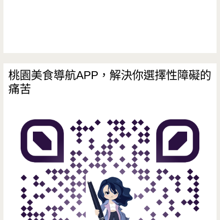
請
外
帶
十
桃園美食導航APP，解決你選擇性障礙的
痛苦
隻!
(已
搬
遷
至
中
原)