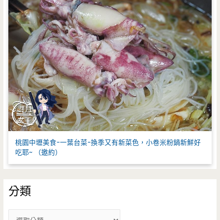
桃園中壢美食-一葉台菜-換季又有新菜色，小卷米粉鍋新鮮好
吃耶~ （邀約）
分類
分