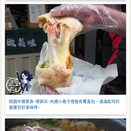
桃園中壢美食-喫餅兵-內壢小巷子裡面有驚喜包，滿滿起司的
披薩包好美味呀~