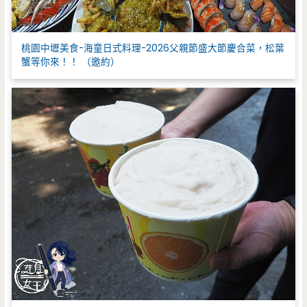
桃園中壢美食-海童日式料理-2026父親節盛大節慶合菜，松葉
蟹等你來！！ （邀約）