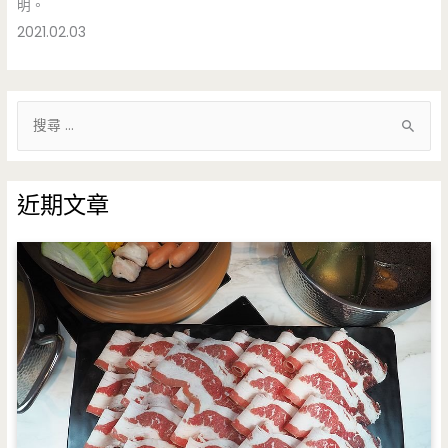
明。
2021.02.03
搜
尋
關
鍵
近期文章
字
: