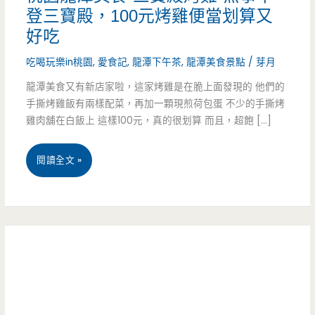
登三寶殿，100元烤雞便當划算又
好吃
吃喝玩樂in桃園
,
愛食記
,
龍潭下午茶
,
龍潭美食景點
/
芽月
龍潭美食又有新店家啦，這家烤雞是在脆上面發現的 他們的
手撕烤雞飯有兩樣配菜，再加一顆現煎荷包蛋 不少的手撕烤
雞肉舖在白飯上 這樣100元，真的很划算 而且，超飽 […]
桃
閱讀全文 »
園
龍
潭
美
食-