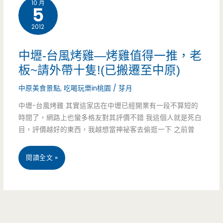
10 月
100
5
元
2012
烤
中壢-台風烤雞—烤雞值得一推，老
雞
板~請外帶十隻!(已搬遷至中原)
便
中原美食景點
,
吃喝玩樂in桃園
/
芽月
當
中壢-台風烤雞 其實這家店在中壢已經開業有一段不算短的
時間了，網路上也蠻多格友對其評價不錯 我這個人就是死白
划
目，評價越好的東西，我越想當神祕客去偷逛一下 之前曾
算
中
閱讀全文 »
又
壢-
好
台
吃
風