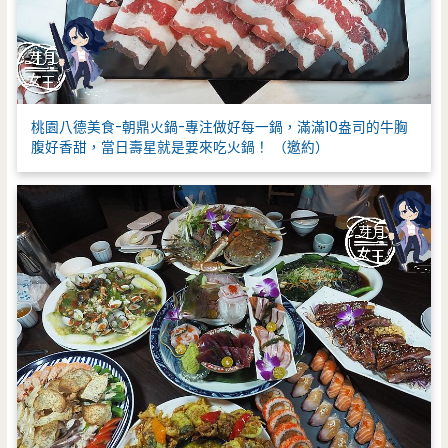
桃園八德美食-朝鼎火鍋-專注做好每一鍋，滿滿10盎司的牛胸
腹好香甜，當日壽星就是要來吃火鍋！ （邀約）