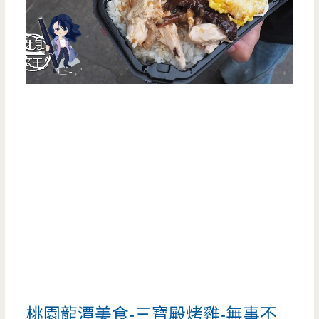
桃園龍潭美食-三寶殿烤雞-無事不