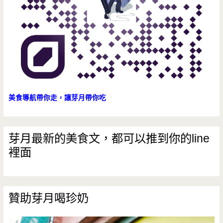
美食導航帶你走，讓芽月帶你吃
芽月最新的美食文，都可以推到你的line
裡面
贊助芽月喝珍奶