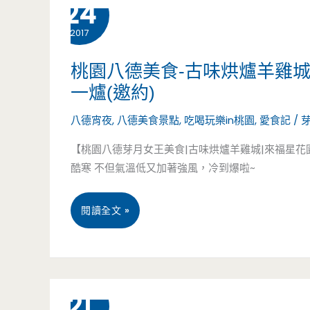
24
壢
2017
美
食-
桃園八德美食-古味烘爐羊雞
一爐(邀約)
滿
八德宵夜
,
八德美食景點
,
吃喝玩樂in桃園
,
愛食記
/
穗
【桃園八德芽月女王美食|古味烘爐羊雞城|來福星
園
酷寒 不但氣溫低又加著強風，冷到爆啦~
台
味
桃
閱讀全文 »
手
園
路
八
12 月
21
菜-
德