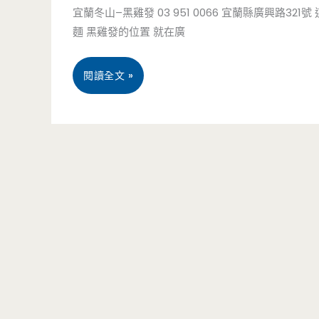
宜蘭冬山–黑雞發 03 951 0066 宜蘭縣廣興路
人
麵 黑雞發的位置 就在廣
的
宜
閱讀全文 »
湯
蘭
跟
冬
女
山
人
必
的
吃
湯
美
（已
食
結
–
束