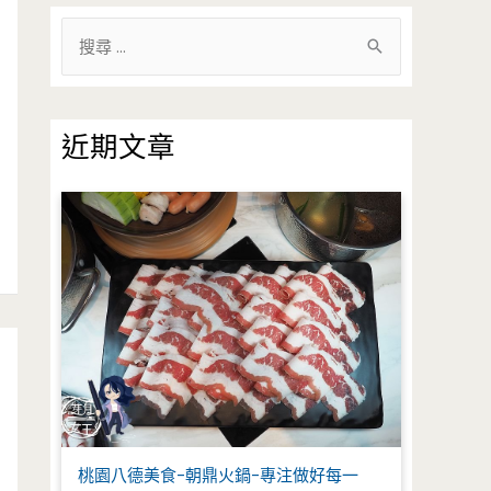
搜
尋
關
鍵
近期文章
字
:
桃園八德美食-朝鼎火鍋-專注做好每一