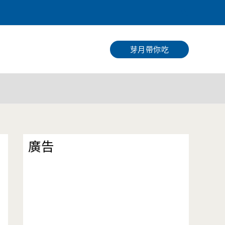
搜
尋
芽月帶你吃
廣告