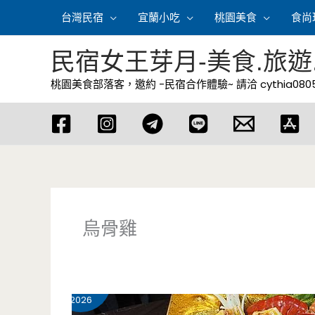
跳
台灣民宿
宜蘭小吃
桃園美食
食尚
至
主
民宿女王芽月-美食.旅遊
要
桃園美食部落客，邀約 -民宿合作體驗~ 請洽
cythia08
內
容
烏骨雞
3 月
28
2026