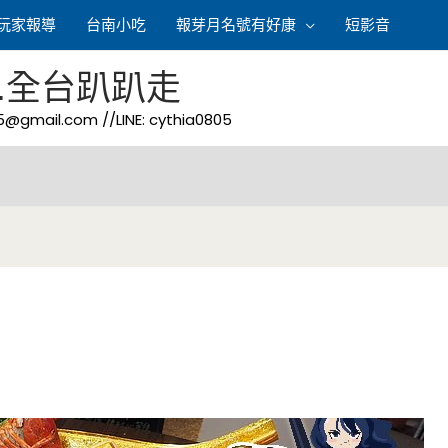
玩家報導
台南小吃
報芽月名號有好康
短影音
.全台趴趴走
05@gmail.com
//LINE: cythia0805