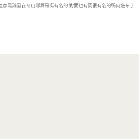
321號 這家黑雞發在冬山鄉算是挺有名的 對面也有間很有名的鴨肉送布丁