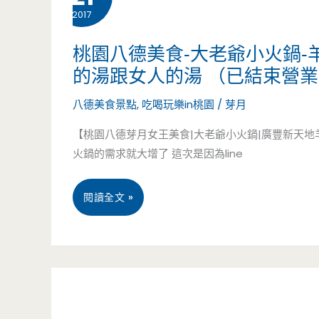
春
2017
美
季
食-
桃園八德美食-大老爺小火鍋-
的湯跟女人的湯 （已結束營
合
古
八德美食景點
,
吃喝玩樂in桃園
/
芽月
菜
味
【桃園八德芽月女王美食|大老爺小火鍋|廣豐新天地
超
烘
火鍋的需求就大增了 這次是因為line
優
爐
惠，
羊
桃
閱讀全文 »
滿
雞
園
滿
城-
八
大
真
德
菜
材
美