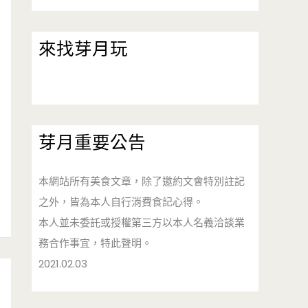
來找芽月玩
芽月重要公告
本網站所有美食文章，除了邀約文會特別註記
之外，皆為本人自行消費食記心得。
本人並未委託或授權第三方以本人名義洽談業
務合作事宜，特此聲明。
2021.02.03