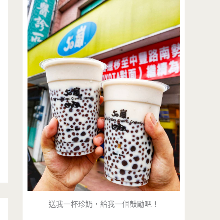
送我一杯珍奶，給我一個鼓勵吧！