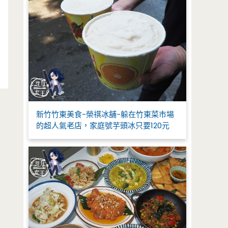
新竹竹東美食-榮祺冰舖-躲在竹東菜市場
的超人氣老店，家庭號芋頭冰只要120元