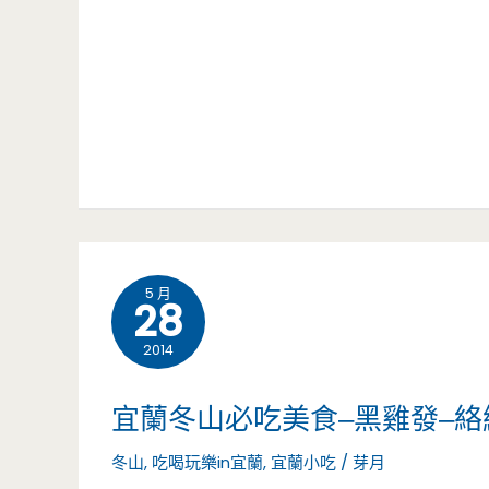
來
優
吃
惠
這
價
一
320
爐
元
(邀
吃
約)
到
5 月
28
飽，
2014
還
宜蘭冬山必吃美食–黑雞發–
有
冬山
,
吃喝玩樂in宜蘭
,
宜蘭小吃
/
芽月
男