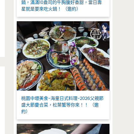
鍋，滿滿10盎司的牛胸腹好香甜，當日壽
星就是要來吃火鍋！ （邀約）
桃園中壢美食-海童日式料理-2026父親節
盛大節慶合菜，松葉蟹等你來！！ （邀
約）