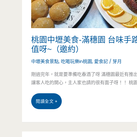
桃園中壢美食-滿穗園 台味手
值呀~（邀約）
中壢美食景點
,
吃喝玩樂in桃園
,
愛食記
/
芽月
剛過完年，就是要準備吃春酒了呀 滿穗園最近有推出
讓客人吃的開心，主人家也請的很有面子呀！！ 桃園 
桃
閱讀全文 »
園
中
12 月