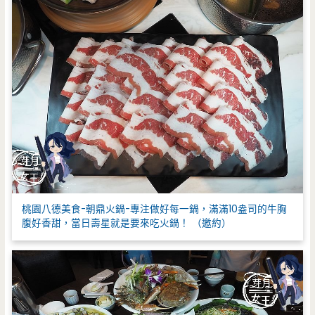
桃園八德美食-朝鼎火鍋-專注做好每一鍋，滿滿10盎司的牛胸
腹好香甜，當日壽星就是要來吃火鍋！ （邀約）