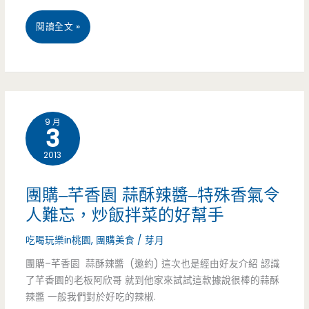
台
閱讀全文 »
南
佳
里
9 月
3
—
2013
再
訪
團購–芊香園 蒜酥辣醬–特殊香氣令
大
人難忘，炒飯拌菜的好幫手
螃
吃喝玩樂in桃園
,
團購美食
/
芽月
蟹
團購–芊香園 蒜酥辣醬 (邀約) 這次也是經由好友介紹 認識
了芊香園的老板阿欣哥 就到他家來試試這款據說很棒的蒜酥
海
辣醬 一般我們對於好吃的辣椒.