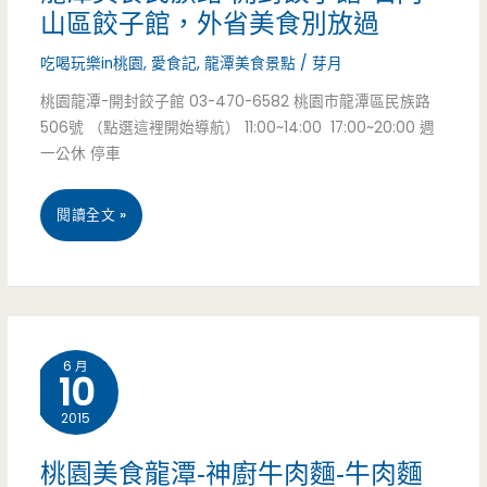
山區餃子館，外省美食別放過
–
中
吃喝玩樂in桃園
,
愛食記
,
龍潭美食景點
/
芽月
天
原
桃園龍潭-開封餃子館 03-470-6582 桃園市龍潭區民族路
才
國
506號 （點選這裡開始導航） 11:00~14:00 17:00~20:00 週
小
一公休 停車
小/
吃
老
龍
閱讀全文 »
–
店/
潭
40
平
美
元
價
食
魯
6 月
10
民
肉
2015
族
飯
路-
桃園美食龍潭-神廚牛肉麵-牛肉麵
超