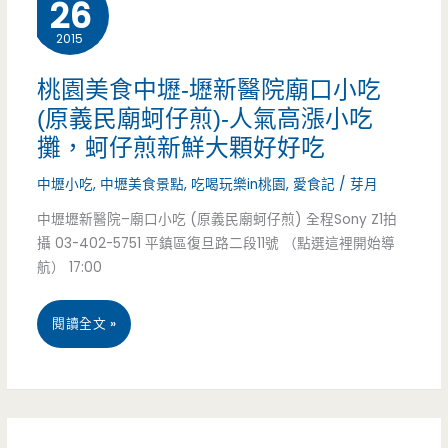
26
利
2015
害
桃園美食中壢-壢新醫院廟口小吃
炒
(原義民廟蚵仔煎)-人氣高漲小吃
攤，蚵仔煎新鮮大顆好好吃
飯
中壢小吃
,
中壢美食景點
,
吃喝玩樂in桃園
,
愛食記
/
芽月
功
中壢壢新醫院–廟口小吃 (原義民廟蚵仔煎) 全程Sony Z1拍
力
攝 03-402-5751 平鎮區復旦路二段11號 （點選這裡開始導
了
航） 17:00
得
桃
閱讀全文 »
園
美
食