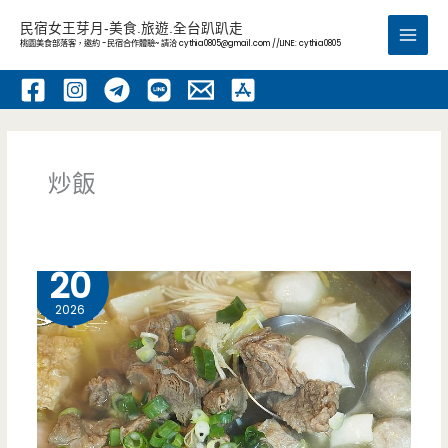
跳
民宿女王芽月-美食.旅遊.全台趴趴走
至
桃園美食部落客，邀約 -民宿合作體驗~ 請洽
cythia0805@gmail.com
//LINE: cythia0805
Main
主
要
Men
內
容
炒飯
5 月
20
2026