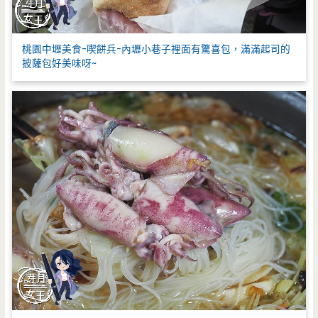
桃園中壢美食-喫餅兵-內壢小巷子裡面有驚喜包，滿滿起司的
披薩包好美味呀~