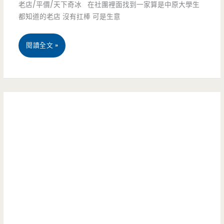
份
元
老店/平價/天下奇冰 在社團裡面找到一家算是中原大學生
都知道的老店 沒有扛棒 可是生意
量
香
很
雞
桃
閱讀全文 »
值
排
園
得
飯
中
點
實
壢
在
美
有
食-
夠
無
威，
名
學
炒
區
麵.