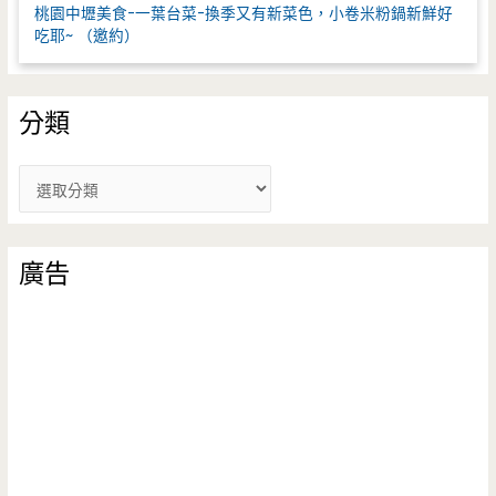
桃園中壢美食-一葉台菜-換季又有新菜色，小卷米粉鍋新鮮好
吃耶~ （邀約）
分類
分
類
廣告