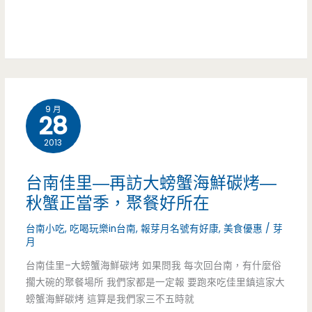
人
氣
強
強
滾
9 月
28
2013
台南佳里—再訪大螃蟹海鮮碳烤—
秋蟹正當季，聚餐好所在
台南小吃
,
吃喝玩樂in台南
,
報芽月名號有好康
,
美食優惠
/
芽
月
台南佳里–大螃蟹海鮮碳烤 如果問我 每次回台南，有什麼俗
擱大碗的聚餐場所 我們家都是一定報 要跑來吃佳里鎮這家大
螃蟹海鮮碳烤 這算是我們家三不五時就