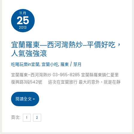
威
民
11 月
25
斯
廟
2013
法
蚵
頂
宜蘭羅東—西河灣熱炒–平價好吃，
仔
級
人氣強強滾
煎)-
酪
吃喝玩樂in宜蘭
,
宜蘭小吃
,
羅東
/
芽月
人
梨
宜蘭羅東–西河灣熱炒 03-965-8285 宜蘭縣羅東鎮仁愛里
氣
復興路3段542號 這次在宜蘭旅行 最大的意外，就是在靜
油
高
–
宜
閱讀全文 »
漲
簡
蘭
小
頁次:
1
2
單
羅
吃
下
東