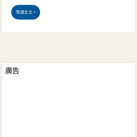
鮮
團
閱讀全文 »
碳
購
烤
–
—
芊
秋
香
蟹
廣告
園
正
蒜
當
酥
季，
辣
聚
醬
餐
–
好