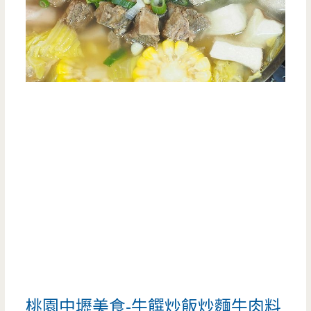
桃園中壢美食-牛饌炒飯炒麵牛肉料