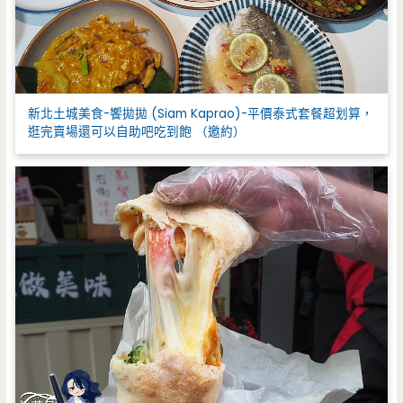
新北土城美食-饗拋拋 (Siam Kaprao)-平價泰式套餐超划算，
逛完賣場還可以自助吧吃到飽 （邀約）