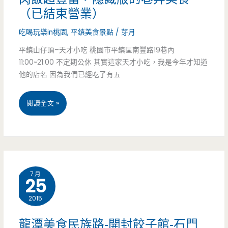
（已結束營業）
熱
吃喝玩樂in桃園
,
平鎮美食景點
/
芽月
炒
平鎮山仔頂–天才小吃 桃園市平鎮區南豐路19巷內
好
11:00~21:00 不定期公休 其實這家天才小吃，我是今年才知道
吃/
他的店名 因為我們已經吃了有五
炒
平
閱讀全文 »
飯/
鎮
炒
美
麵/
食
力
7 月
25
山
行
2015
仔
北
頂
龍潭美食民族路-開封餃子館-石門
街/