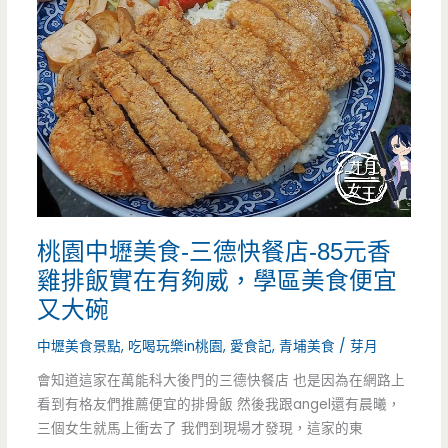
牛
饌
炒
飯
炒
麵
桃園中壢美食-三德快餐店-85元香
牛
雞排飯實在有夠威，學區美食便宜
肉
又大碗
料
中壢美食景點
,
吃喝玩樂in桃園
,
愛食記
,
青埔美食
/
芽月
理-
會知道這家在萬能科大後門的三德快餐店 也是因為在網路上
看到有格友們推薦便宜的排骨飯 然後我跟angel還有晨曦，
百
三個女生就馬上衝去了 我們到現場才發現，這家的東
元