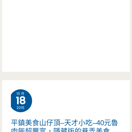
美
飯-
食
中
便
原
宜
商
又
圈
大
沒
碗
扛
棒
10 月
小
18
店，
2015
平
平鎮美食山仔頂–天才小吃–40元魯
價
肉飯超豐富，隱藏版的巷弄美食