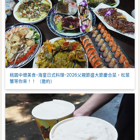
桃園中壢美食-海童日式料理-2026父親節盛大節慶合菜，松葉
蟹等你來！！ （邀約）