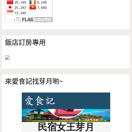
飯店訂房專用
來愛食記找芽月喲~