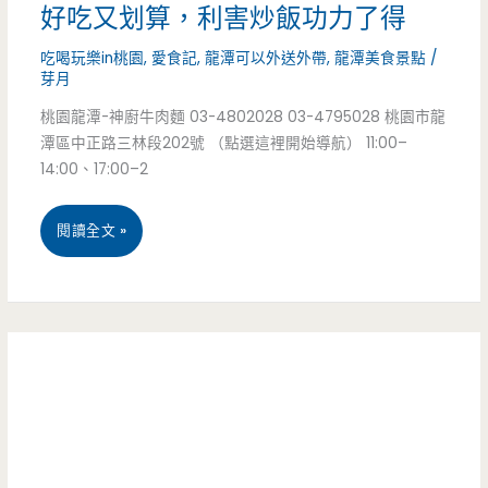
好吃又划算，利害炒飯功力了得
開
豐
吃喝玩樂in桃園
,
愛食記
,
龍潭可以外送外帶
,
龍潭美食景點
/
封
富，
芽月
餃
隱
桃園龍潭-神廚牛肉麵 03-4802028 03-4795028 桃園市龍
子
潭區中正路三林段202號 （點選這裡開始導航） 11:00–
藏
14:00、17:00–2
館-
版
石
桃
閱讀全文 »
的
門
園
巷
山
美
弄
區
食
美
餃
龍
食
子
潭-
（已
館，
神
結