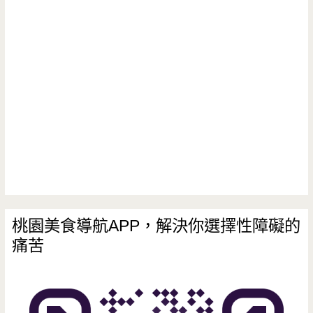
特
所
殊
在
香
氣
令
人
難
忘，
炒
桃園美食導航APP，解決你選擇性障礙的
痛苦
飯
拌
菜