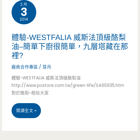
2 月
3
中
2014
壢-
壢
體驗-WESTFALIA 威斯法頂級酪梨
新
油–簡單下廚很簡單，九層塔藏在那
裡?
醫
廠商合作專區
/
芽月
院
體驗-WESTFALIA 威斯法頂級酪梨油
廟
http://www.pcstore.com.tw/green-life/S465935.htm
口
對於酪梨~相信大家
小
體
閱讀全文 »
吃
驗-
(原
WESTFALIA
義