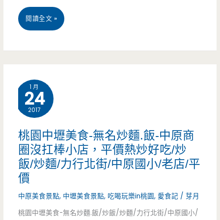
料
桃
閱讀全文 »
理
園
的
中
學
壢
1 月
24
區
美
美
2017
食-
食,
三
桃園中壢美食-無名炒麵.飯-中原商
牛
圈沒扛棒小店，平價熱炒好吃/炒
德
飯/炒麵/力行北街/中原國小/老店/平
肉
快
價
鍋
餐
中原美食景點
,
中壢美食景點
,
吃喝玩樂in桃園
,
愛食記
/
芽月
大
店-85
桃園中壢美食-無名炒麵.飯/炒飯/炒麵/力行北街/中原國小/