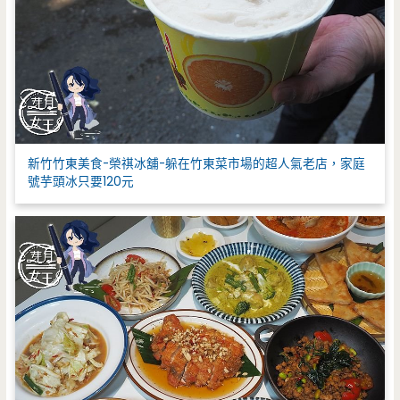
新竹竹東美食-榮祺冰舖-躲在竹東菜市場的超人氣老店，家庭
號芋頭冰只要120元