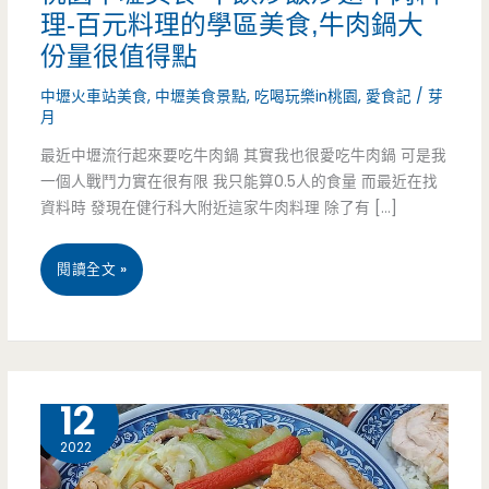
理-百元料理的學區美食,牛肉鍋大
份量很值得點
中壢火車站美食
,
中壢美食景點
,
吃喝玩樂in桃園
,
愛食記
/
芽
月
最近中壢流行起來要吃牛肉鍋 其實我也很愛吃牛肉鍋 可是我
一個人戰鬥力實在很有限 我只能算0.5人的食量 而最近在找
資料時 發現在健行科大附近這家牛肉料理 除了有 […]
桃
閱讀全文 »
園
中
壢
1 月
12
美
2022
食-