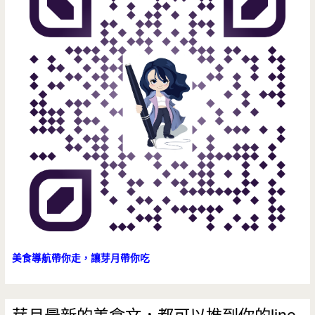
的
好
幫
手
美食導航帶你走，讓芽月帶你吃