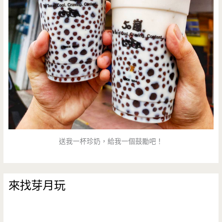
送我一杯珍奶，給我一個鼓勵吧！
來找芽月玩