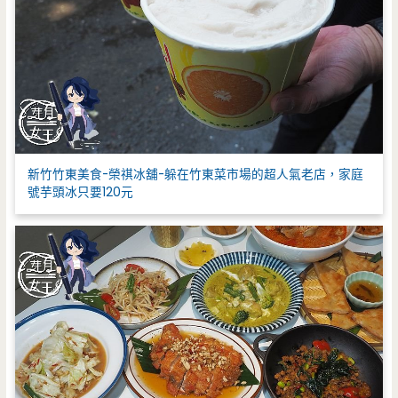
新竹竹東美食-榮祺冰舖-躲在竹東菜市場的超人氣老店，家庭
號芋頭冰只要120元