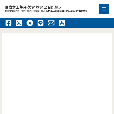
跳
民宿女王芽月-美食.旅遊.全台趴趴走
至
桃園美食部落客，邀約 -民宿合作體驗~ 請洽
cythia0805@gmail.com
//LINE: cythia0805
Main
主
要
Men
內
容