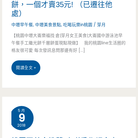
餅，一個才賣35元! （已遷往他
處）
中壢早午餐
,
中壢美食景點
,
吃喝玩樂in桃園
/
芽月
【桃園中壢大崙樂福找·倉|芽月女王美食|大崙國中游泳池早
午餐手工繼光餅千層餅蛋現點現做】 我的桃園line生活圈的
格友很可愛 每次發訊息問那邊有好 […]
桃
閱讀全文 »
園
中
壢
5 月
9
美
2018
食-
樂