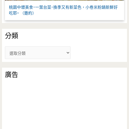
桃園中壢美食-一葉台菜-換季又有新菜色，小卷米粉鍋新鮮好
吃耶~ （邀約）
分類
分
類
廣告