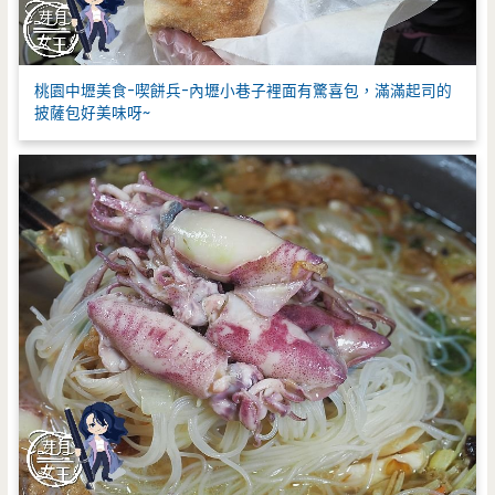
桃園中壢美食-喫餅兵-內壢小巷子裡面有驚喜包，滿滿起司的
披薩包好美味呀~