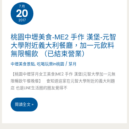
個
7 月
溫
20
才
暖
2017
賣
的
桃園中壢美食-ME2 手作 漢堡-元智
35
早
大學附近義大利餐廳，加一元飲料
元!
無限暢飲 （已結束營業）
午
（已
餐，
中壢美食景點
,
吃喝玩樂in桃園
/
芽月
遷
【桃園中壢芽月女王美食|ME2 手作 漢堡|元智大學加一元無
大
限暢飲午餐晚餐】 會知道這家在元智大學附近的義大利麵
往
份
店 也是LINE生活圈的圈友覺得不
他
量
處）
桃
閱讀全文 »
好
園
吃
中