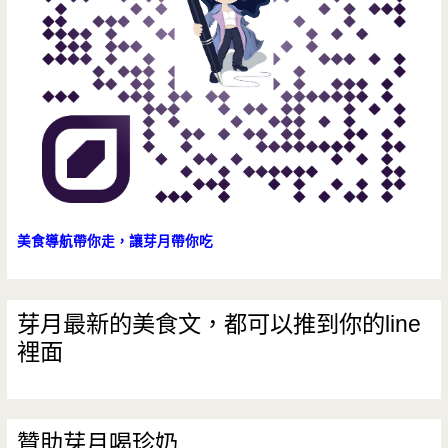
料
無
限
暢
飲
（已
結
美食導航帶你走，讓芽月帶你吃
束
營
芽月最新的美食文，都可以推到你的line
裡面
業）
贊助芽月喝珍奶