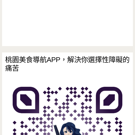
附
近
義
大
利
桃園美食導航APP，解決你選擇性障礙的
痛苦
餐
廳，
加
一
元
飲