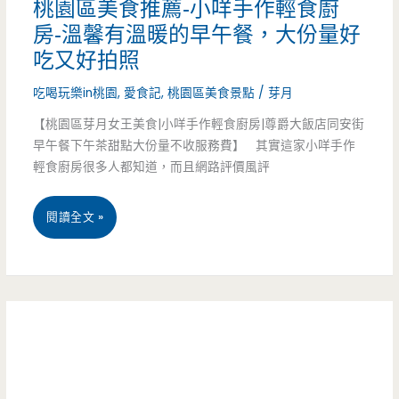
桃園區美食推薦-小咩手作輕食廚
房-溫馨有溫暖的早午餐，大份量好
福
吃又好拍照
找
吃喝玩樂in桃園
,
愛食記
,
桃園區美食景點
/
芽月
·
【桃園區芽月女王美食|小咩手作輕食廚房|尊爵大飯店同安街
倉-
早午餐下午茶甜點大份量不收服務費】 其實這家小咩手作
輕食廚房很多人都知道，而且網路評價風評
不
起
桃
閱讀全文 »
眼
園
的
區
住
美
家
食
早
推