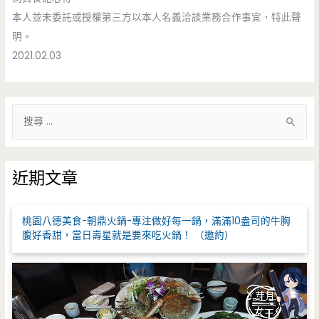
本人並未委託或授權第三方以本人名義洽談業務合作事宜，特此聲
明。
2021.02.03
搜
尋
關
鍵
近期文章
字
:
桃園八德美食-朝鼎火鍋-專注做好每一鍋，滿滿10盎司的牛胸
腹好香甜，當日壽星就是要來吃火鍋！ （邀約）