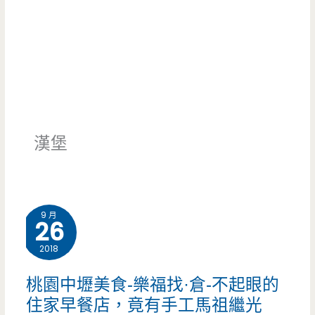
漢堡
9 月
26
2018
桃園中壢美食-樂福找·倉-不起眼的
住家早餐店，竟有手工馬祖繼光