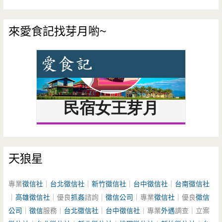
來愛食記找芽月喲~
天狼星
專業
徵信社
｜
台北徵信社
｜
新竹徵信社
｜
台中徵信社
｜
台南徵信社
｜
高雄徵信社
｜優良
抓姦
諮詢｜
徵信公司
｜專業
徵信社
｜優良
徵信
公司
｜
徵信
服務｜
台北徵信社
｜
台中徵信社
｜專業
外遇
調查｜立案