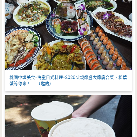
桃園中壢美食-海童日式料理-2026父親節盛大節慶合菜，松葉
蟹等你來！！ （邀約）