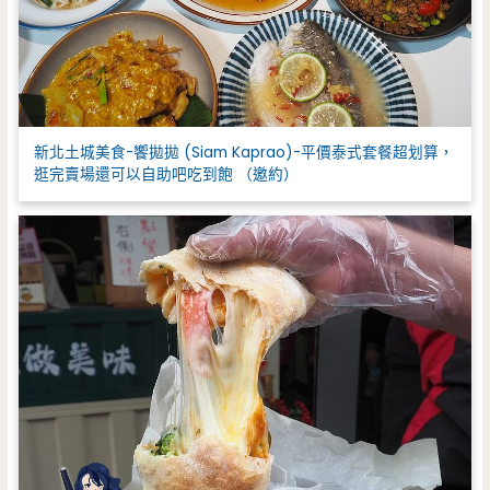
新北土城美食-饗拋拋 (Siam Kaprao)-平價泰式套餐超划算，
逛完賣場還可以自助吧吃到飽 （邀約）