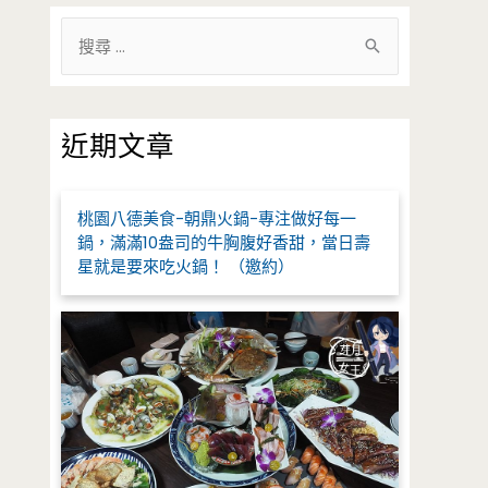
搜
尋
關
鍵
近期文章
字
:
桃園八德美食-朝鼎火鍋-專注做好每一
鍋，滿滿10盎司的牛胸腹好香甜，當日壽
星就是要來吃火鍋！ （邀約）