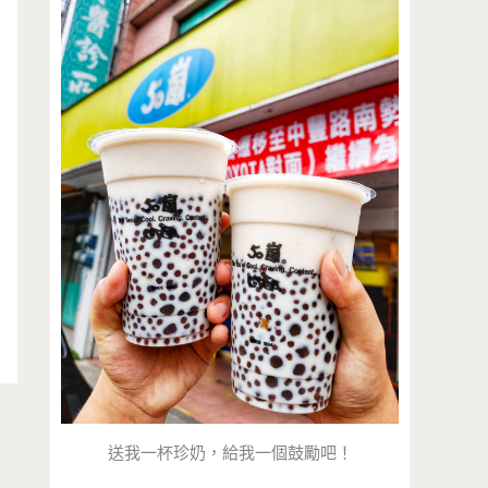
送我一杯珍奶，給我一個鼓勵吧！