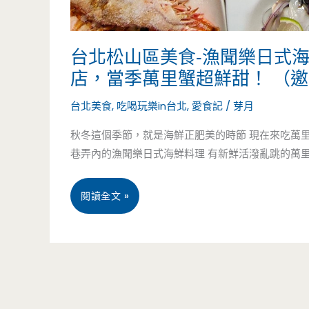
台北松山區美食-漁聞樂日式
店，當季萬里蟹超鮮甜！ （
台北美食
,
吃喝玩樂in台北
,
愛食記
/
芽月
秋冬這個季節，就是海鮮正肥美的時節 現在來吃萬
巷弄內的漁聞樂日式海鮮料理 有新鮮活潑亂跳的萬里蟹呀
台
閱讀全文 »
北
松
山