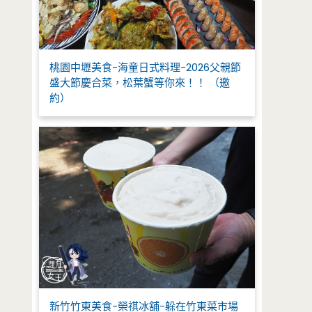
桃園中壢美食-海童日式料理-2026父親節
盛大節慶合菜，松葉蟹等你來！！ （邀
約）
新竹竹東美食-榮祺冰舖-躲在竹東菜市場