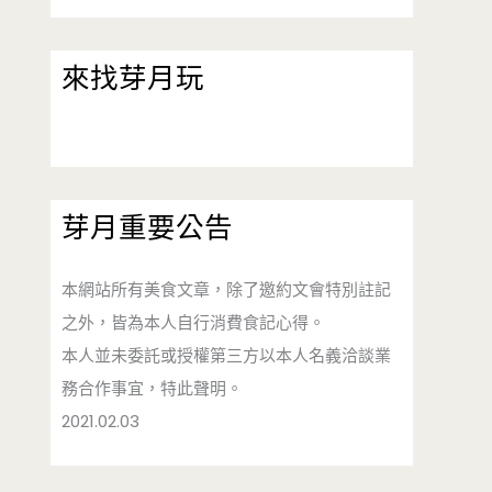
來找芽月玩
芽月重要公告
本網站所有美食文章，除了邀約文會特別註記
之外，皆為本人自行消費食記心得。
本人並未委託或授權第三方以本人名義洽談業
務合作事宜，特此聲明。
2021.02.03