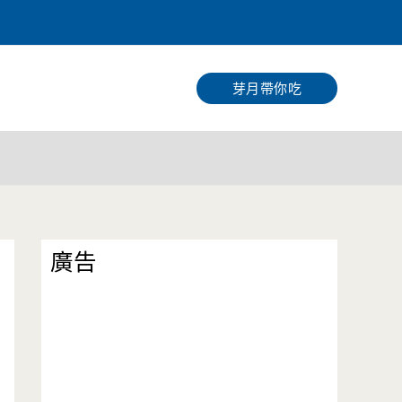
搜
尋
芽月帶你吃
廣告