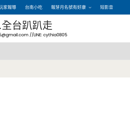
玩家報導
台南小吃
報芽月名號有好康
短影音
.全台趴趴走
05@gmail.com
//LINE: cythia0805