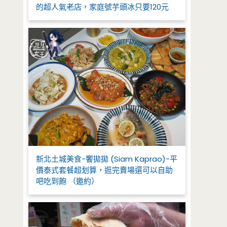
的超人氣老店，家庭號芋頭冰只要120元
新北土城美食-饗拋拋 (Siam Kaprao)-平
價泰式套餐超划算，逛完賣場還可以自助
吧吃到飽 （邀約）