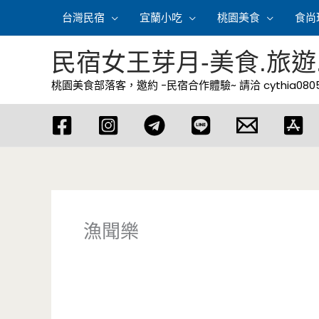
跳
台灣民宿
宜蘭小吃
桃園美食
食尚
至
主
民宿女王芽月-美食.旅遊
要
桃園美食部落客，邀約 -民宿合作體驗~ 請洽
cythia08
內
容
漁聞樂