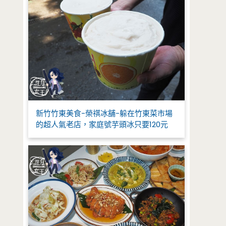
新竹竹東美食-榮祺冰舖-躲在竹東菜市場
的超人氣老店，家庭號芋頭冰只要120元