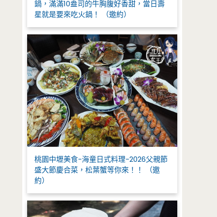
鍋，滿滿10盎司的牛胸腹好香甜，當日壽
星就是要來吃火鍋！ （邀約）
桃園中壢美食-海童日式料理-2026父親節
盛大節慶合菜，松葉蟹等你來！！ （邀
約）