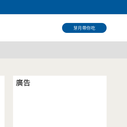
搜
尋
芽月帶你吃
廣告