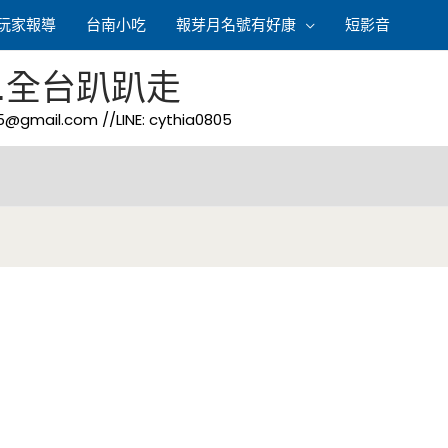
玩家報導
台南小吃
報芽月名號有好康
短影音
.全台趴趴走
05@gmail.com
//LINE: cythia0805