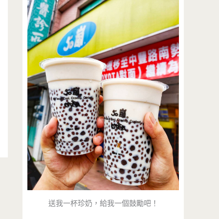
送我一杯珍奶，給我一個鼓勵吧！