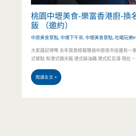
桃園中壢美食-樂富香港廚-
飯 （邀約）
中原美食景點
,
中壢下午茶
,
中壢美食景點
,
吃喝玩樂i
大家還記得嗎 去年我曾經報導過中原夜市這邊有一
式餐點 有港式糯米飯.港式麻油雞.港式紅豆湯 現在，在
桃
閱讀全文 »
園
中
壢
美