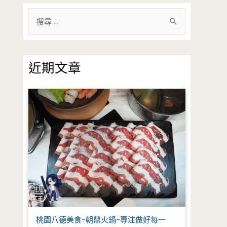
搜
尋
關
鍵
近期文章
字
:
桃園八德美食-朝鼎火鍋-專注做好每一