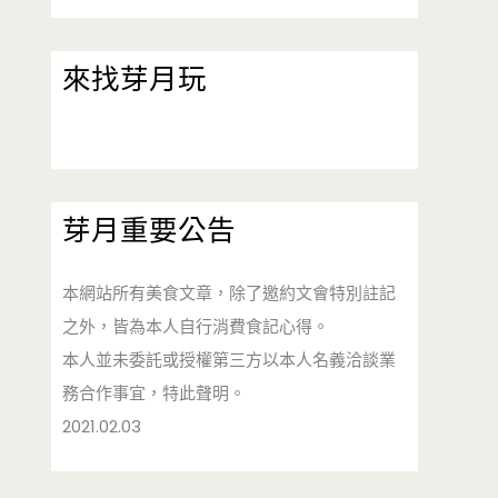
來找芽月玩
芽月重要公告
本網站所有美食文章，除了邀約文會特別註記
之外，皆為本人自行消費食記心得。
本人並未委託或授權第三方以本人名義洽談業
務合作事宜，特此聲明。
2021.02.03