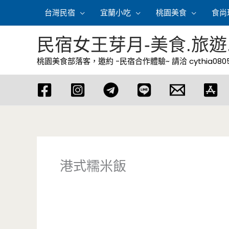
跳
台灣民宿
宜蘭小吃
桃園美食
食尚
至
主
民宿女王芽月-美食.旅遊
要
桃園美食部落客，邀約 -民宿合作體驗~ 請洽
cythia08
內
容
港式糯米飯