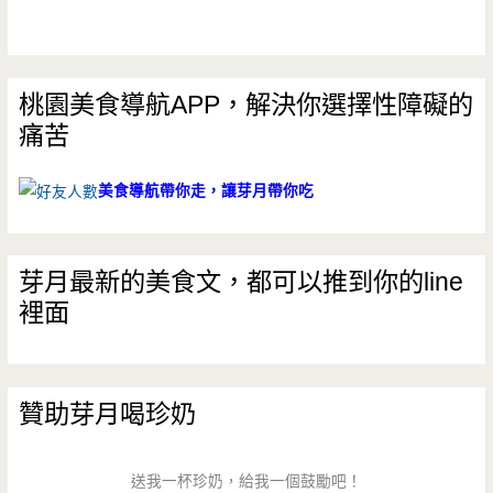
雲
南
香
桃園美食導航APP，解決你選擇性障礙的
痛苦
氛
味，
美食導航帶你走，讓芽月帶你吃
湯
頭
芽月最新的美食文，都可以推到你的line
甘
裡面
醇
特
贊助芽月喝珍奶
色
多
送我一杯珍奶，給我一個鼓勵吧！