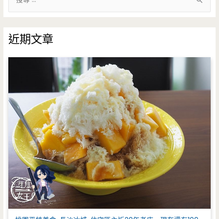
尋
關
鍵
近期文章
字
: