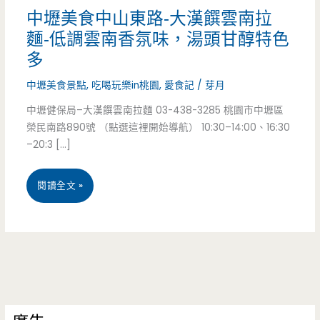
中壢美食中山東路-大漢饌雲南拉
麵-低調雲南香氛味，湯頭甘醇特色
多
中壢美食景點
,
吃喝玩樂in桃園
,
愛食記
/
芽月
中壢健保局–大漢饌雲南拉麵 03-438-3285 桃園市中壢區
榮民南路890號 （點選這裡開始導航） 10:30–14:00、16:30
–20:3 […]
中
閱讀全文 »
壢
美
食
中