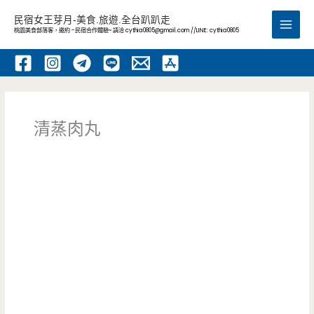
跳
民宿女王芽月-美食.旅遊.全台趴趴走
至
桃園美食部落客，邀約 -民宿合作體驗~ 請洽
cythia0805@gmail.com
//LINE: cythia0805
Main
主
要
Men
內
容
清蒸肉丸