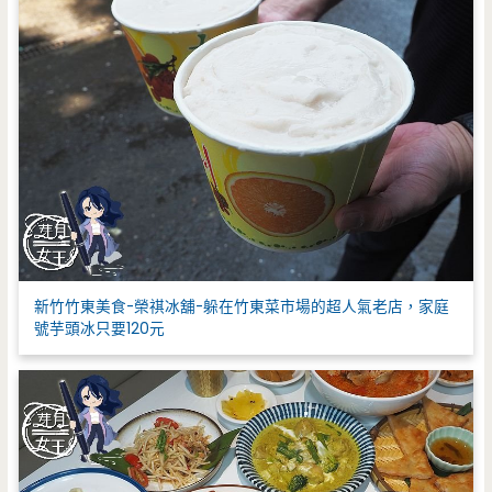
新竹竹東美食-榮祺冰舖-躲在竹東菜市場的超人氣老店，家庭
號芋頭冰只要120元