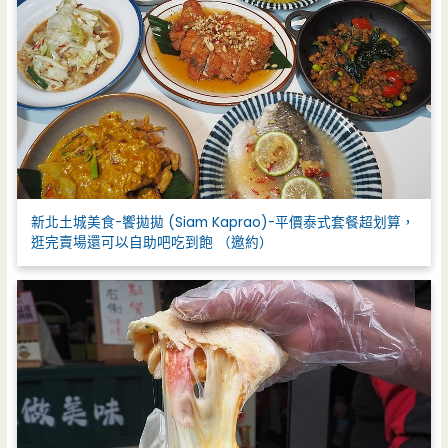
新北土城美食-饗拋拋 (Siam Kaprao)-平價泰式套餐超划算，
逛完賣場還可以自助吧吃到飽 （邀約）