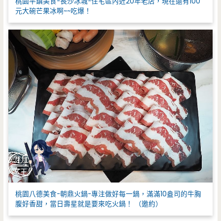
桃園平鎮美食-長沙冰城-住宅區內近20年老店，現在還有100
元大碗芒果冰啊~~吃爆！
桃園八德美食-朝鼎火鍋-專注做好每一鍋，滿滿10盎司的牛胸
腹好香甜，當日壽星就是要來吃火鍋！ （邀約）