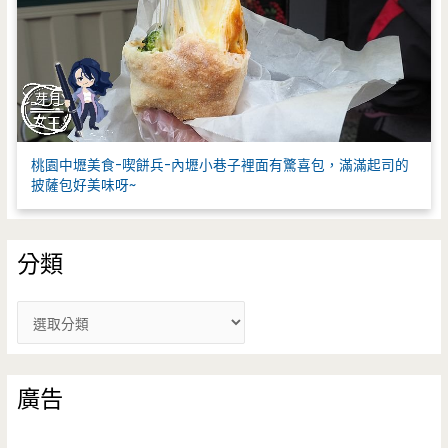
桃園中壢美食-喫餅兵-內壢小巷子裡面有驚喜包，滿滿起司的
披薩包好美味呀~
分類
分
類
廣告