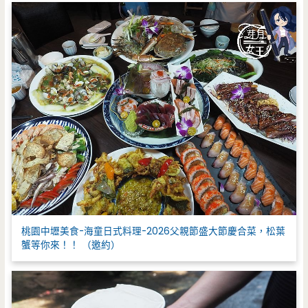
桃園中壢美食-海童日式料理-2026父親節盛大節慶合菜，松葉
蟹等你來！！ （邀約）