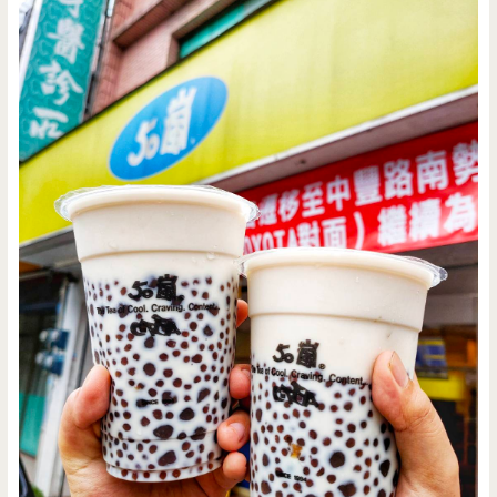
老
店/
排
隊/