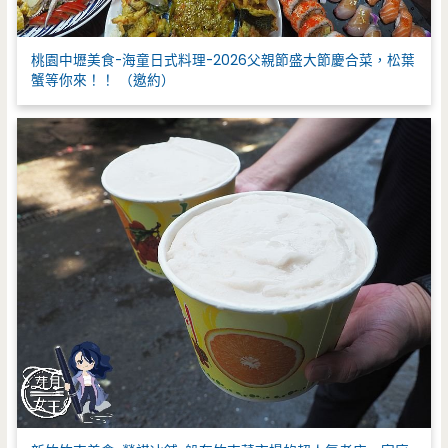
桃園中壢美食-海童日式料理-2026父親節盛大節慶合菜，松葉
蟹等你來！！ （邀約）