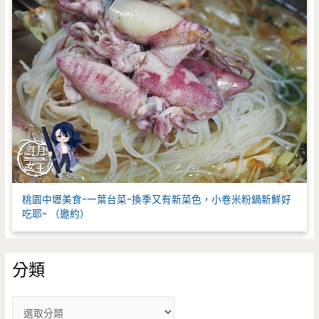
桃園中壢美食-一葉台菜-換季又有新菜色，小卷米粉鍋新鮮好
吃耶~ （邀約）
分類
分