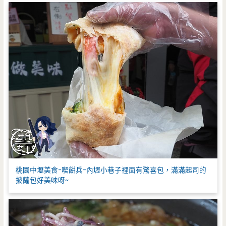
桃園中壢美食-喫餅兵-內壢小巷子裡面有驚喜包，滿滿起司的
披薩包好美味呀~