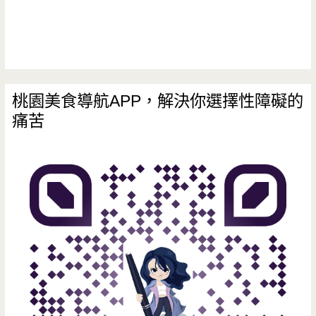
家
高
人
氣，
桃園美食導航APP，解決你選擇性障礙的
痛苦
魯
肉
非
常
驚
艷/
火
車