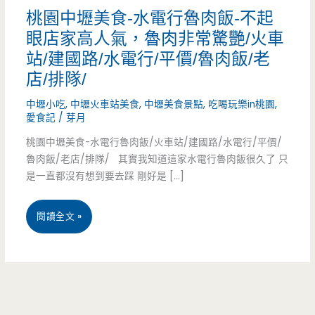
桃園中壢美食-水電行魯肉飯-不起
眼店家高人氣，魯肉非常驚艷/火車
站/建國路/水電行/平價/魯肉飯/老
店/排隊/
中壢小吃
,
中壢火車站美食
,
中壢美食景點
,
吃喝玩樂in桃園
,
愛食記
/
芽月
桃園中壢美食-水電行魯肉飯/火車站/建國路/水電行/平價/
魯肉飯/老店/排隊/ 其實我知道這家水電行魯肉飯很久了 只
是一直都沒有想到要去踩 剛好是 […]
桃
閱讀全文 »
園
中
壢