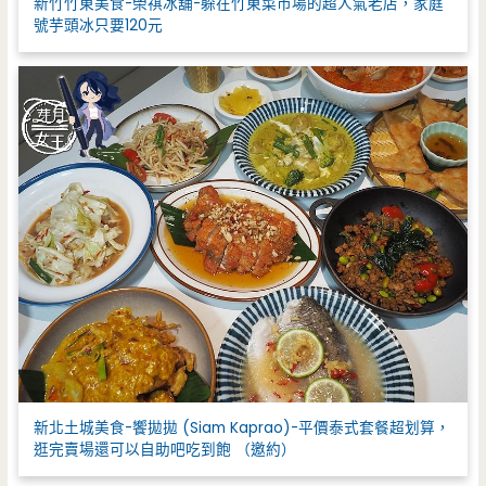
新竹竹東美食-榮祺冰舖-躲在竹東菜市場的超人氣老店，家庭
號芋頭冰只要120元
新北土城美食-饗拋拋 (Siam Kaprao)-平價泰式套餐超划算，
逛完賣場還可以自助吧吃到飽 （邀約）