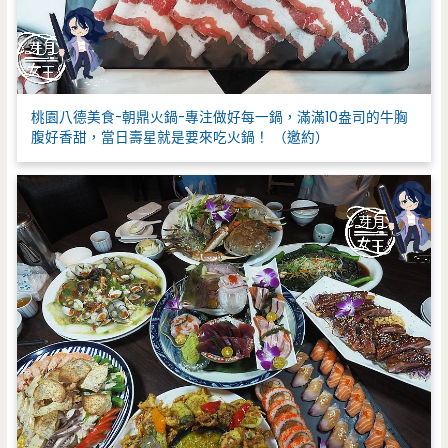
桃園八德美食-朝鼎火鍋-專注做好每一鍋，滿滿10盎司的牛胸
腹好香甜，當日壽星就是要來吃火鍋！ （邀約）