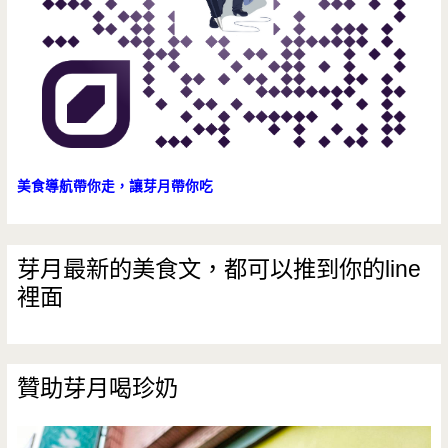
站/
建
國
路/
水
美食導航帶你走，讓芽月帶你吃
電
行/
芽月最新的美食文，都可以推到你的line
裡面
平
價/
魯
贊助芽月喝珍奶
肉
飯/