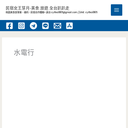
跳
民宿女王芽月-美食.旅遊.全台趴趴走
至
桃園美食部落客，邀約 -民宿合作體驗~ 請洽
cythia0805@gmail.com
//LINE: cythia0805
Main
主
要
Men
內
容
水電行