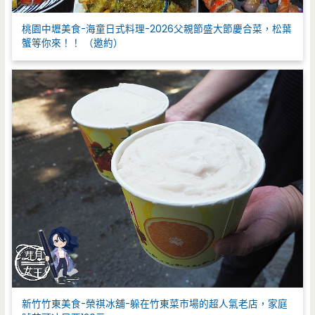
桃園中壢美食-海童日式料理-2026父親節盛大節慶合菜，松葉
蟹等你來！！ （邀約）
新竹竹東美食-榮祺冰舖-躲在竹東菜市場的超人氣老店，家庭