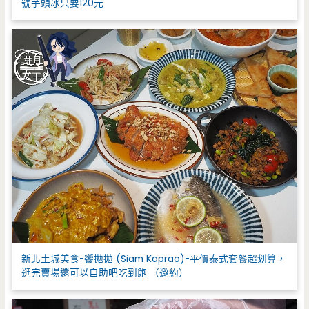
號芋頭冰只要120元
新北土城美食-饗拋拋 (Siam Kaprao)-平價泰式套餐超划算，
逛完賣場還可以自助吧吃到飽 （邀約）