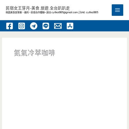
跳
民宿女王芽月-美食.旅遊.全台趴趴走
至
桃園美食部落客，邀約 -民宿合作體驗~ 請洽
cythia0805@gmail.com
//LINE: cythia0805
Main
主
要
Men
內
容
氮氣冷萃咖啡