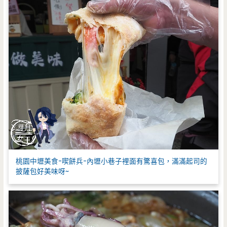
桃園中壢美食-喫餅兵-內壢小巷子裡面有驚喜包，滿滿起司的
披薩包好美味呀~