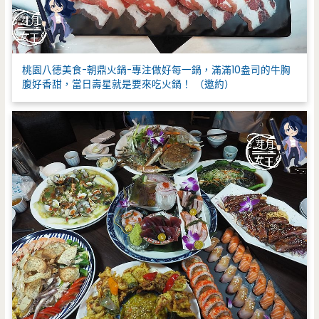
桃園八德美食-朝鼎火鍋-專注做好每一鍋，滿滿10盎司的牛胸
腹好香甜，當日壽星就是要來吃火鍋！ （邀約）