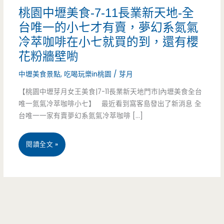
桃園中壢美食-7-11長業新天地-全
台唯一的小七才有賣，夢幻系氮氣
冷萃咖啡在小七就買的到，還有櫻
花粉牆壁喲
中壢美食景點
,
吃喝玩樂in桃園
/
芽月
【桃園中壢芽月女王美食|7-11長業新天地門市|內壢美食全台
唯一氮氣冷萃咖啡小七】 最近看到窩客島發出了新消息 全
台唯一一家有賣夢幻系氮氣冷萃咖啡 […]
桃
閱讀全文 »
園
中
壢
美