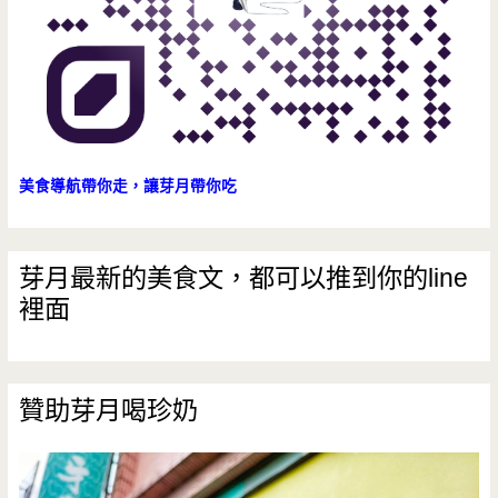
萃
咖
啡
在
小
美食導航帶你走，讓芽月帶你吃
七
就
芽月最新的美食文，都可以推到你的line
裡面
買
的
到，
贊助芽月喝珍奶
還
有