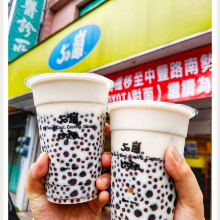
櫻
花
粉
牆
壁
喲