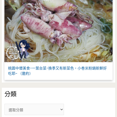
桃園中壢美食-一葉台菜-換季又有新菜色，小卷米粉鍋新鮮好
吃耶~ （邀約）
分類
分
類