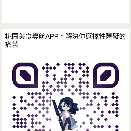
小
七
才
桃園美食導航APP，解決你選擇性障礙的
痛苦
有
賣，
夢
幻
系
氮
氣
冷