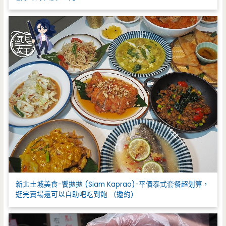
新北土城美食-饗拋拋 (Siam Kaprao)-平價泰式套餐超划算，
逛完賣場還可以自助吧吃到飽 （邀約）