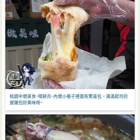
桃園中壢美食-喫餅兵-內壢小巷子裡面有驚喜包，滿滿起司的
披薩包好美味呀~