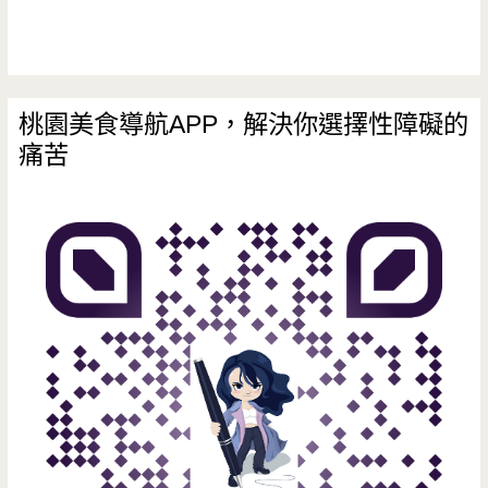
的
環
保
桃園美食導航APP，解決你選擇性障礙的
痛苦
店
家，
喝
杯
茶
放
鬆
一
下