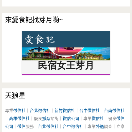
來愛食記找芽月喲~
天狼星
專業
徵信社
｜
台北徵信社
｜
新竹徵信社
｜
台中徵信社
｜
台南徵信社
｜
高雄徵信社
｜優良
抓姦
諮詢｜
徵信公司
｜專業
徵信社
｜優良
徵信
公司
｜
徵信
服務｜
台北徵信社
｜
台中徵信社
｜專業
外遇
調查｜立案