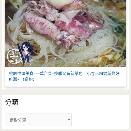
桃園中壢美食-一葉台菜-換季又有新菜色，小卷米粉鍋新鮮好
吃耶~ （邀約）
分類
分
類