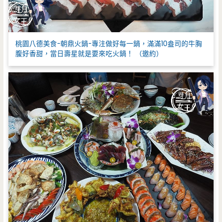
桃園八德美食-朝鼎火鍋-專注做好每一鍋，滿滿10盎司的牛胸
腹好香甜，當日壽星就是要來吃火鍋！ （邀約）