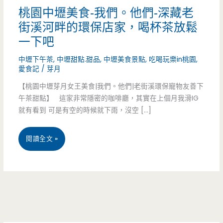
桃園中壢美食-我們。他們-深藏老
街溪河畔的環保店家，喝杯茶放鬆
一下吧
中壢下午茶
,
中壢甜點.甜品
,
中壢美食景點
,
吃喝玩樂in桃園
,
愛食記
/
芽月
【桃園中壢芽月女王美食|我們。他們|老街溪環保寵物友善下
午茶甜點】 這家非常隱密的咖啡廳，其實在上個月我滑IG
就有看到 可是有空的時候就下雨，沒空 […]
桃
閱讀全文 »
園
中
壢
美