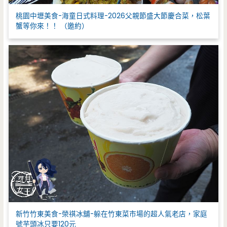
桃園中壢美食-海童日式料理-2026父親節盛大節慶合菜，松葉
蟹等你來！！ （邀約）
新竹竹東美食-榮祺冰舖-躲在竹東菜市場的超人氣老店，家庭
號芋頭冰只要120元