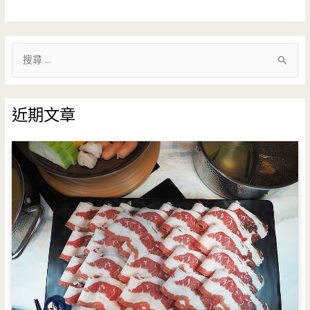
搜
尋
關
鍵
近期文章
字
: