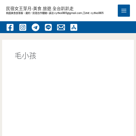
跳
民宿女王芽月-美食.旅遊.全台趴趴走
至
桃園美食部落客，邀約 -民宿合作體驗~ 請洽
cythia0805@gmail.com
//LINE: cythia0805
Main
主
要
Men
內
容
毛小孩