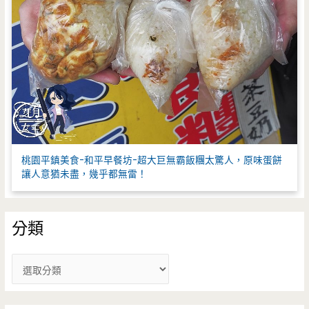
桃園平鎮美食-和平早餐坊-超大巨無霸飯糰太驚人，原味蛋餅
讓人意猶未盡，幾乎都無雷！
分類
分
類