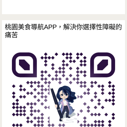
宜
蘭，
桃
桃園美食導航APP，解決你選擇性障礙的
痛苦
園
就
有
櫻
桃
鴨
八
種
吃