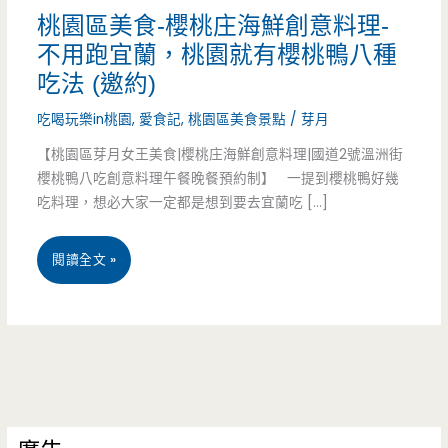
桃園區美食-櫻桃庄海鮮創意料理-
不用跑宜蘭，桃園就有櫻桃鴨八種
吃法 (邀約)
吃喝玩樂in桃園
,
愛食記
,
桃園區美食景點
/
芽月
【桃園區芽月女王美食|櫻桃庄海鮮創意料理|國道2號溫洲街
櫻桃鴨八吃創意料理午餐晚餐預約制】 一提到櫻桃鴨好幾
吃料理，想必大家一定都是想到要去宜蘭吃 […]
桃
閱讀全文 »
園
區
美
食-