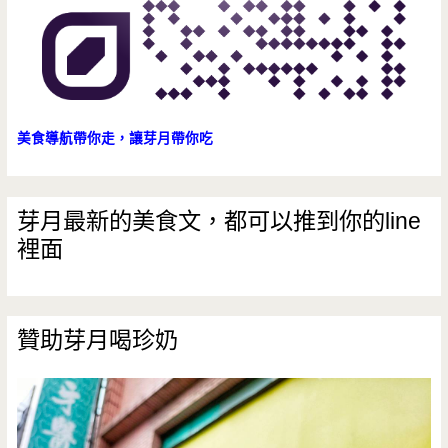
法
(邀
約)
美食導航帶你走，讓芽月帶你吃
芽月最新的美食文，都可以推到你的line
裡面
贊助芽月喝珍奶