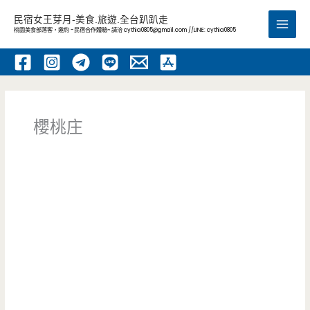
跳
民宿女王芽月-美食.旅遊.全台趴趴走
至
桃園美食部落客，邀約 -民宿合作體驗~ 請洽
cythia0805@gmail.com
//LINE: cythia0805
Main
主
要
Men
內
容
櫻桃庄