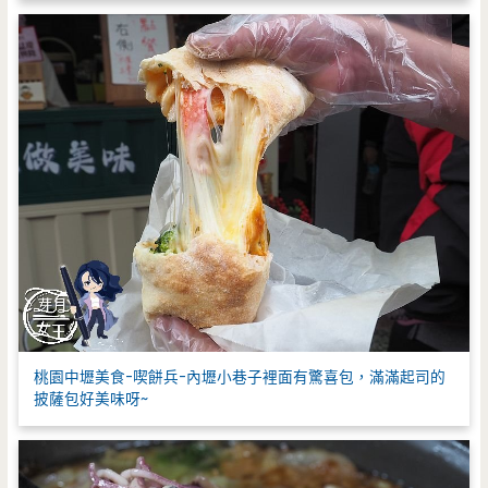
桃園中壢美食-喫餅兵-內壢小巷子裡面有驚喜包，滿滿起司的
披薩包好美味呀~