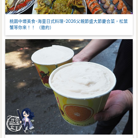
桃園中壢美食-海童日式料理-2026父親節盛大節慶合菜，松葉
蟹等你來！！ （邀約）