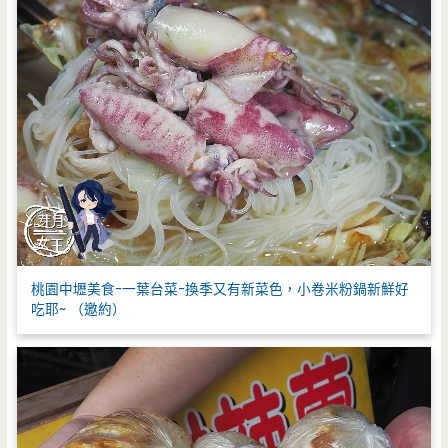
桃園中壢美食-一葉台菜-換季又有新菜色，小卷米粉鍋新鮮好
吃耶~ （邀約）