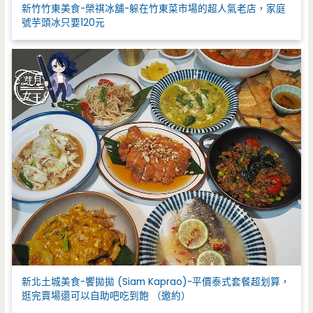
新竹竹東美食-榮祺冰舖-躲在竹東菜市場的超人氣老店，家庭
號芋頭冰只要120元
新北土城美食-饗拋拋 (Siam Kaprao)-平價泰式套餐超划算，
逛完賣場還可以自助吧吃到飽 （邀約）