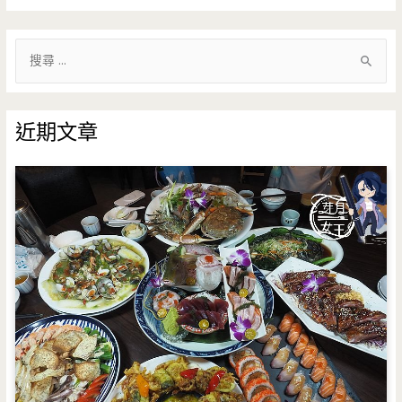
搜
尋
關
鍵
近期文章
字
: