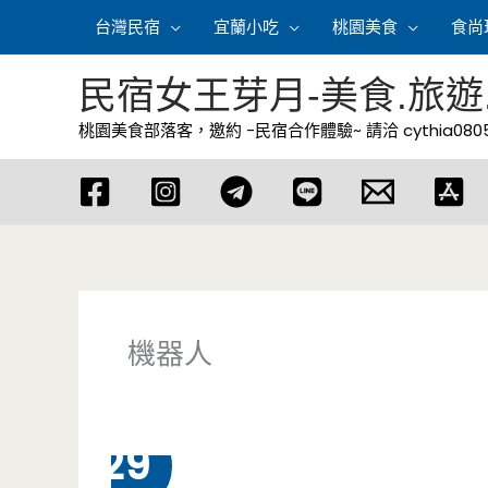
跳
台灣民宿
宜蘭小吃
桃園美食
食尚
至
主
民宿女王芽月-美食.旅遊
要
桃園美食部落客，邀約 -民宿合作體驗~ 請洽
cythia08
內
容
機器人
2 月
29