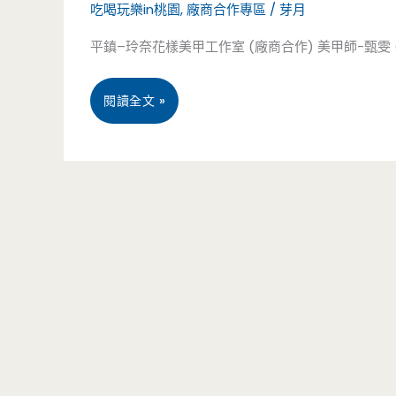
吃喝玩樂in桃園
,
廠商合作專區
/
芽月
子
平鎮–玲奈花樣美甲工作室 (廠商合作) 美甲師-甄雯 (須提前預約) h
餐
廳
桃
閱讀全文 »
來
園
啦
平
~
鎮
火
–
車
玲
披
奈
薩
花
是