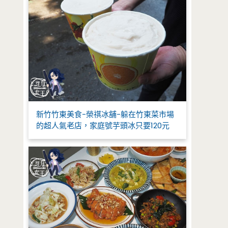
新竹竹東美食-榮祺冰舖-躲在竹東菜市場
的超人氣老店，家庭號芋頭冰只要120元