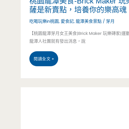
桃園龍潭美食-Brick Mak
薩是新賣點，培養你的樂高魂
食
吃喝玩樂in桃園
,
愛食記
,
龍潭美食景點
/
芽月
吃
【桃園龍潭芽月女王美食|Brick Maker 玩樂
貨
龍潭人社團就有發出消息，說
團
粉
桃
閱讀全文 »
絲
園
的
龍
一
潭
封
美
信，
食-