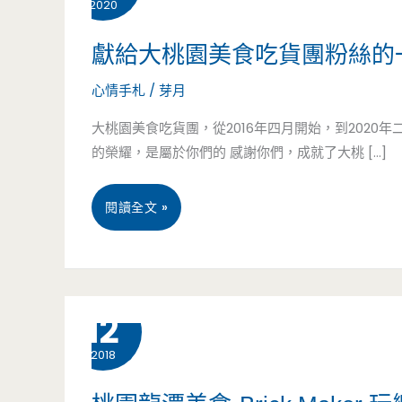
2020
獻給大桃園美食吃貨團粉絲的
心情手札
/
芽月
大桃園美食吃貨團，從2016年四月開始，到2020年
的榮耀，是屬於你們的 感謝你們，成就了大桃 […]
獻
閱讀全文 »
給
大
5 月
12
桃
2018
園
美