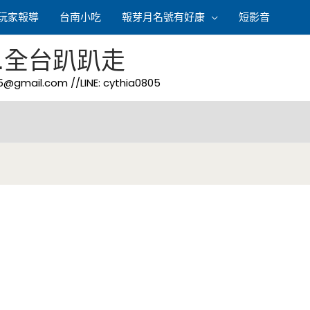
玩家報導
台南小吃
報芽月名號有好康
短影音
.全台趴趴走
05@gmail.com
//LINE: cythia0805