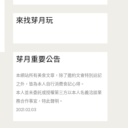
來找芽月玩
芽月重要公告
本網站所有美食文章，除了邀約文會特別註記
之外，皆為本人自行消費食記心得。
本人並未委託或授權第三方以本人名義洽談業
務合作事宜，特此聲明。
2021.02.03