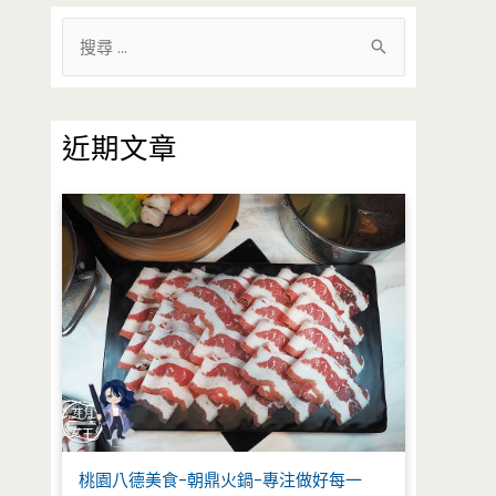
搜
尋
關
鍵
近期文章
字
:
桃園八德美食-朝鼎火鍋-專注做好每一