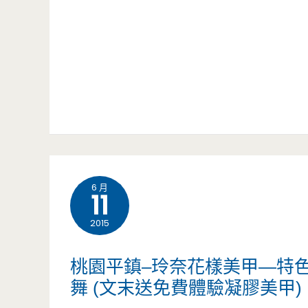
這
Brick
四
Maker
年
玩
來，
樂
謝
磚
謝
家-
您
樂
6 月
11
的
高
2015
支
主
桃園平鎮–玲奈花樣美甲—特
持
題
舞 (文末送免費體驗凝膠美甲)
親