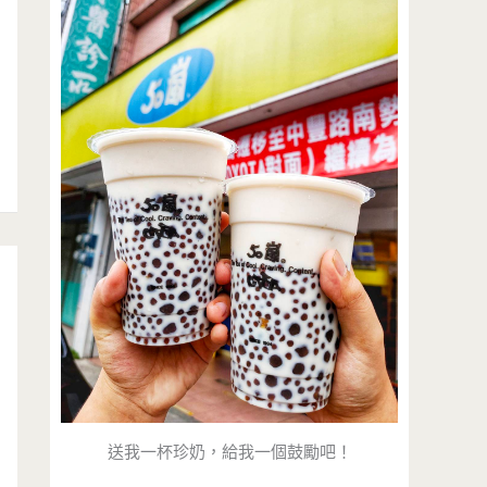
送我一杯珍奶，給我一個鼓勵吧！