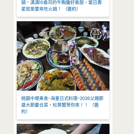
鍋，滿滿10盎司的牛胸腹好香甜，當日壽
星就是要來吃火鍋！ （邀約）
桃園中壢美食-海童日式料理-2026父親節
盛大節慶合菜，松葉蟹等你來！！ （邀
約）