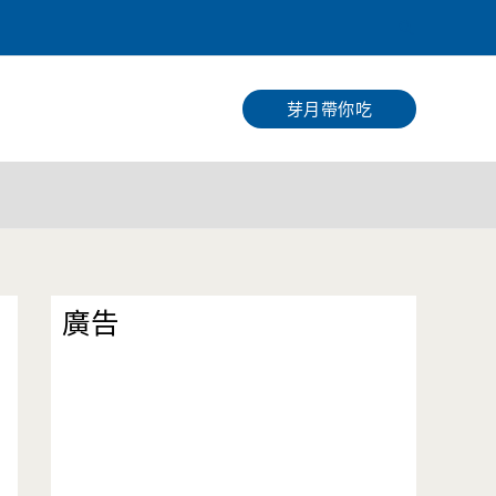
搜
尋
芽月帶你吃
廣告