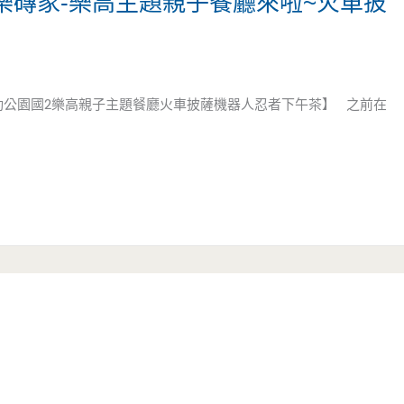
er 玩樂磚家-樂高主題親子餐廳來啦~火車披
磚家|運動公園國2樂高親子主題餐廳火車披薩機器人忍者下午茶】 之前在