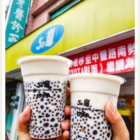
紀
帝
國
廣
場/
威
尼
斯
影
城
（已
結