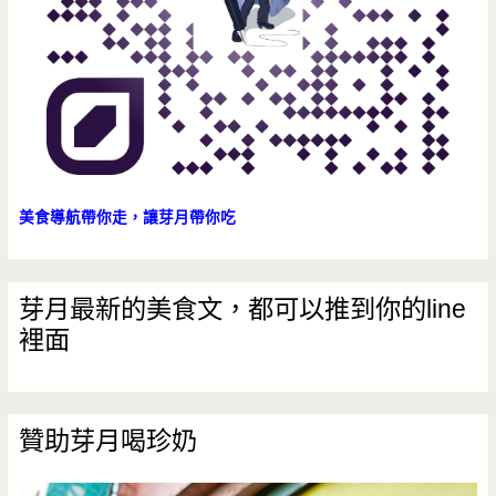
薯
粉/
慢
磨
系
美食導航帶你走，讓芽月帶你吃
列/
乳
芽月最新的美食文，都可以推到你的line
裡面
香
世
家/
贊助芽月喝珍奶
世