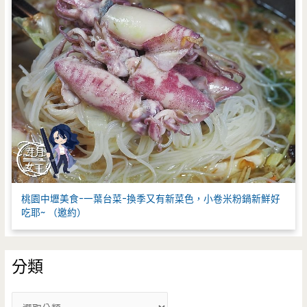
桃園中壢美食-一葉台菜-換季又有新菜色，小卷米粉鍋新鮮好
吃耶~ （邀約）
分類
分