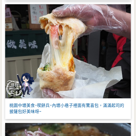
桃園中壢美食-喫餅兵-內壢小巷子裡面有驚喜包，滿滿起司的
披薩包好美味呀~