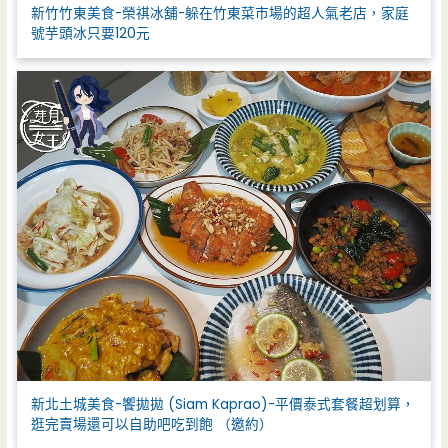
新竹竹東美食-榮祺冰舖-躲在竹東菜市場的超人氣老店，家庭
號芋頭冰只要120元
新北土城美食-饗拋拋 (Siam Kaprao)-平價泰式套餐超划算，
逛完賣場還可以自助吧吃到飽 （邀約）