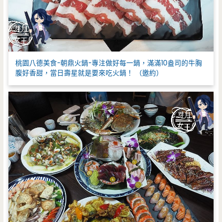
桃園八德美食-朝鼎火鍋-專注做好每一鍋，滿滿10盎司的牛胸
腹好香甜，當日壽星就是要來吃火鍋！ （邀約）