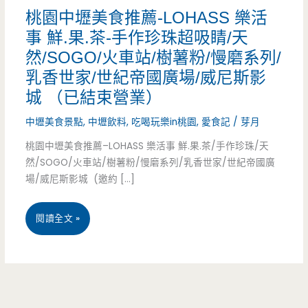
桃園中壢美食推薦-LOHASS 樂活
事 鮮.果.茶-手作珍珠超吸睛/天
然/SOGO/火車站/樹薯粉/慢磨系列/
乳香世家/世紀帝國廣場/威尼斯影
城 （已結束營業）
中壢美食景點
,
中壢飲料
,
吃喝玩樂in桃園
,
愛食記
/
芽月
桃園中壢美食推薦–LOHASS 樂活事 鮮.果.茶/手作珍珠/天
然/SOGO/火車站/樹薯粉/慢磨系列/乳香世家/世紀帝國廣
場/威尼斯影城 (邀約 […]
桃
閱讀全文 »
園
中
壢