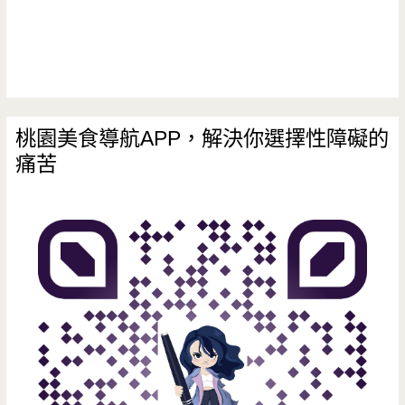
作
珍
珠
超
桃園美食導航APP，解決你選擇性障礙的
痛苦
吸
睛/
天
然/SOGO/
火
車
站/
樹