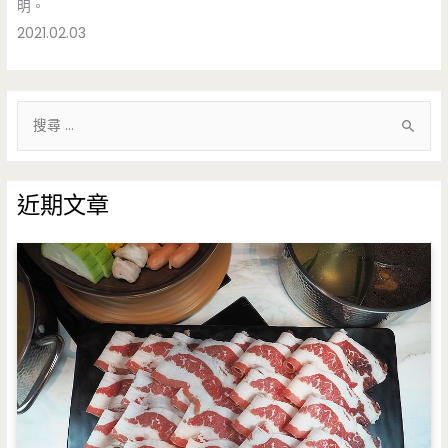
明。
2021.02.03
搜
尋
關
鍵
近期文章
字
: