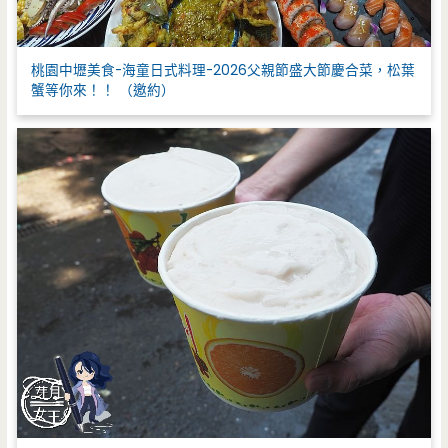
桃園中壢美食-海童日式料理-2026父親節盛大節慶合菜，松葉
蟹等你來！！ （邀約）