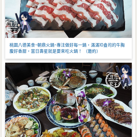
桃園八德美食-朝鼎火鍋-專注做好每一鍋，滿滿10盎司的牛胸
腹好香甜，當日壽星就是要來吃火鍋！ （邀約）