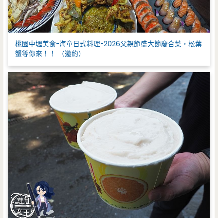
桃園中壢美食-海童日式料理-2026父親節盛大節慶合菜，松葉
蟹等你來！！ （邀約）