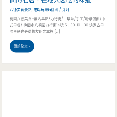
間的老店，在地人愛吃的味道
八德美食景點
,
吃喝玩樂in桃園
/
芽月
桃園八德美食–無名早點/力行街/古早味/手工/粉漿蛋餅/中
式早餐/ 桃園市八德區力行街14號 5：30~10：30 這家古早
味蛋餅也是從格友的文章裡 […]
桃
閱讀全文 »
園
八
德
美
食
–
無