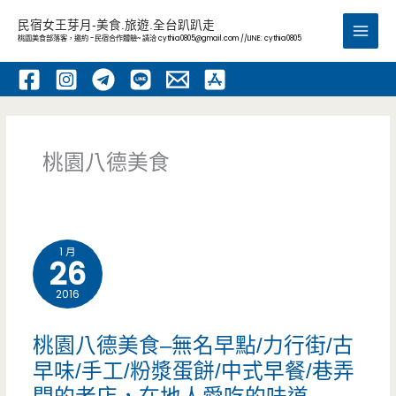
跳
民宿女王芽月-美食.旅遊.全台趴趴走
至
桃園美食部落客，邀約 -民宿合作體驗~ 請洽
cythia0805@gmail.com
//LINE: cythia0805
Main
主
要
Men
內
容
桃園八德美食
1 月
26
2016
桃園八德美食–無名早點/力行街/古
早味/手工/粉漿蛋餅/中式早餐/巷弄