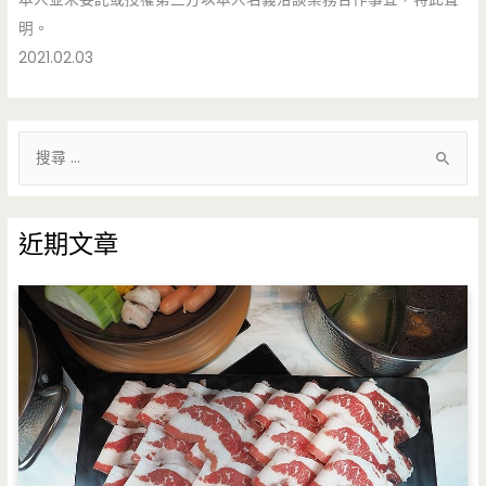
明。
2021.02.03
搜
尋
關
鍵
近期文章
字
: