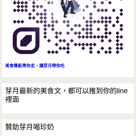
古
早
味/
小
吃/
中
美食導航帶你走，讓芽月帶你吃
式
早
芽月最新的美食文，都可以推到你的line
裡面
餐/
小
小
贊助芽月喝珍奶
攤