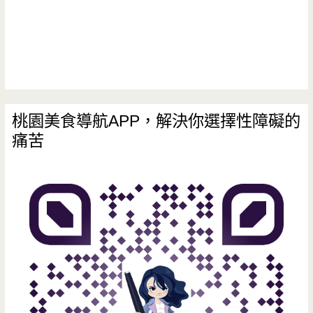
園
醫
院/
早
點/
桃園美食導航APP，解決你選擇性障礙的
痛苦
龍
壽
街/
手
工/
排
隊/