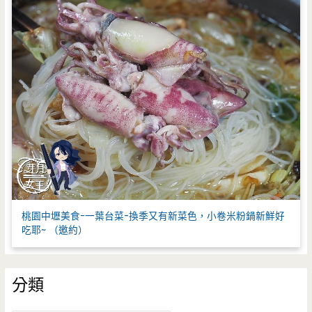
桃園中壢美食-一葉台菜-換季又有新菜色，小卷米粉鍋新鮮好
吃耶~ （邀約）
分類