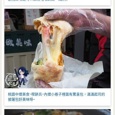
桃園中壢美食-喫餅兵-內壢小巷子裡面有驚喜包，滿滿起司的
披薩包好美味呀~