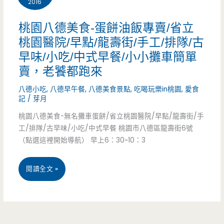
粉
2016
漿
桃園八德美食-蛋餅油飯專賣/省立
蛋
桃園醫院/早點/龍壽街/手工/排隊/古
早味/小吃/中式早餐/小小攤車簡單
餅/
賣，老饕都跑來
中
八德小吃
,
八德早午餐
,
八德美食景點
,
吃喝玩樂in桃園
,
愛食
式
記
/
芽月
早
桃園八德美食-無名攤車蛋餅/省立桃園醫院/早點/龍壽街/手
工/排隊/古早味/小吃/中式早餐 桃園市八德區龍壽街6號
餐/
（點選這裡開始導航） 早上6：30~10：3
巷
桃
閱讀全文 »
弄
園
間
八
的