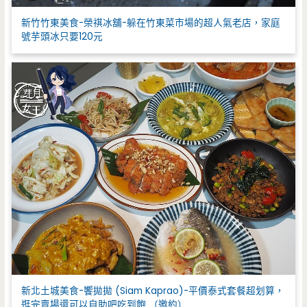
新竹竹東美食-榮祺冰舖-躲在竹東菜市場的超人氣老店，家庭
號芋頭冰只要120元
新北土城美食-饗拋拋 (Siam Kaprao)-平價泰式套餐超划算，
逛完賣場還可以自助吧吃到飽 （邀約）