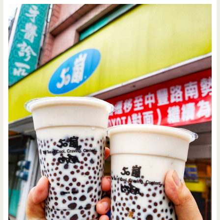
車
簡
單
賣，
老
饕
都
跑
來