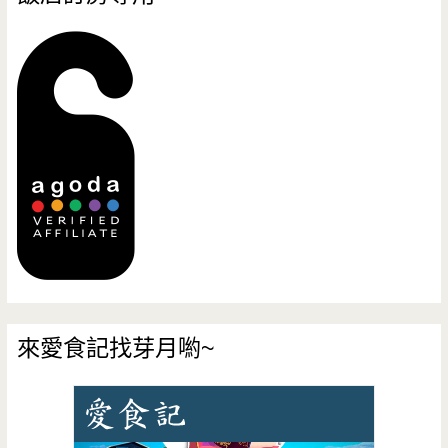
來愛食記找芽月喲~