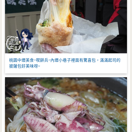
桃園中壢美食-喫餅兵-內壢小巷子裡面有驚喜包，滿滿起司的
披薩包好美味呀~