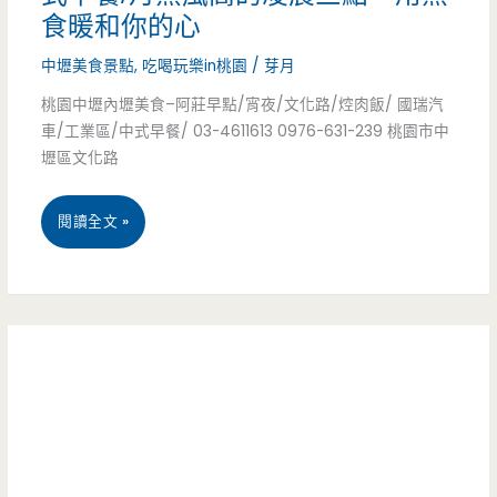
食暖和你的心
三
戲
星
中壢美食景點
,
吃喝玩樂in桃園
/
芽月
愛
桃園中壢內壢美食–阿莊早點/宵夜/文化路/焢肉飯/ 國瑞汽
認
樂
車/工業區/中式早餐/ 03-4611613 0976-631-239 桃園市中
証/
壢區文化路
園/
點
大
桃
閱讀全文 »
心/
魯
園
下
閣/Yu
中
午
Kids
壢
茶/
Island/
內
義
大
壢
大
潤
美
利