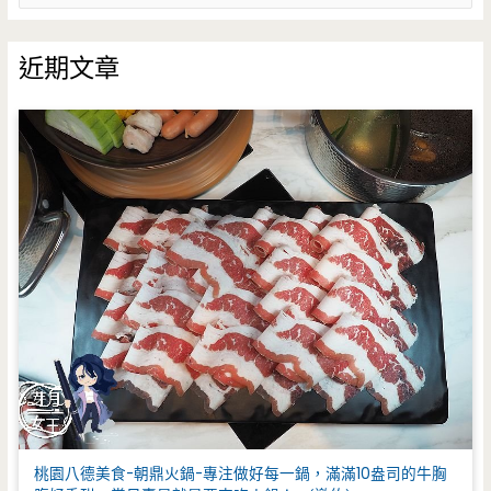
關
鍵
近期文章
字
:
桃園八德美食-朝鼎火鍋-專注做好每一鍋，滿滿10盎司的牛胸