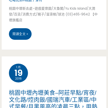
吃喝玩樂in桃園
/
芽月
清
分
的
桃園中壢新去處–遊戲愛樂園/大魯閣/Yu Kids Island/大潤
爽
之
發/百貨/消費方式/親子/溜滑梯/球池 (03)465-9642 【中
河
健
壢旗艦店
二!/
岸
康
親
桃
閱讀全文 »
櫻
風
子
園
花，
格
餐
中
抓
(已
廳/
壢
緊
結
溜
1 月
19
新
腳
束
滑
2016
去
步
營
梯/
處
賞
桃園中壢內壢美食–阿莊早點/宵夜/
業)
球
–
櫻
文化路/焢肉飯/國瑞汽車/工業區/中
池/
式早餐/月黑風高的凌晨三點，用熱
遊
去