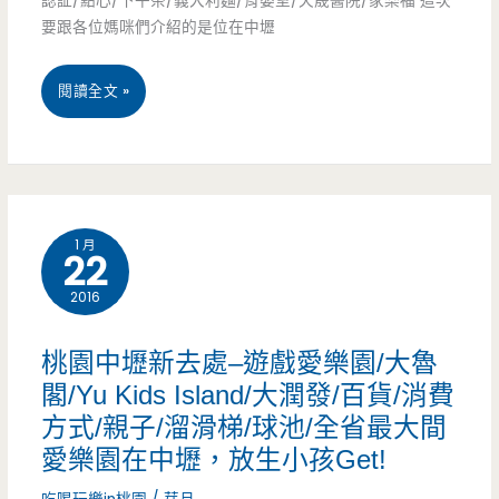
認証/點心/下午茶/義大利麵/育嬰室/天晟醫院/家樂福 這次
工
要跟各位媽咪們介紹的是位在中壢
西
業
式
桃
閱讀全文 »
區/
早
園
吉
點/
中
野
菜
壢
櫻/
1 月
單/
22
美
黃
低
2016
食
墘
調
景
桃園中壢新去處–遊戲愛樂園/大魯
溪/
早
點
閣/Yu Kids Island/大潤發/百貨/消費
超
餐
方式/親子/溜滑梯/球池/全省最大間
–
隱
愛樂園在中壢，放生小孩Get!
店，
二
密