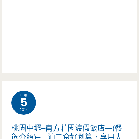
秀
食
老
之
–
板
起
18
超
大
鍋/
吸
驚
銅
睛
艷，
盤
原
烤
汁
肉/
原
11 月
火
5
味
鍋/
2014
夠
燒
桃園中壢–南方莊園渡假飯店—(餐
有
烤/
飲介紹)–一泊二食好划算，享用大