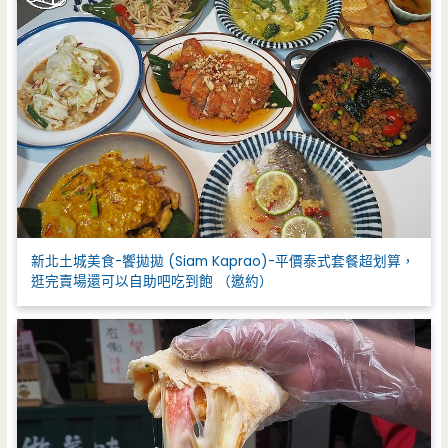
新北土城美食-饗拋拋 (Siam Kaprao)-平價泰式套餐超划算，
逛完賣場還可以自助吧吃到飽 （邀約）