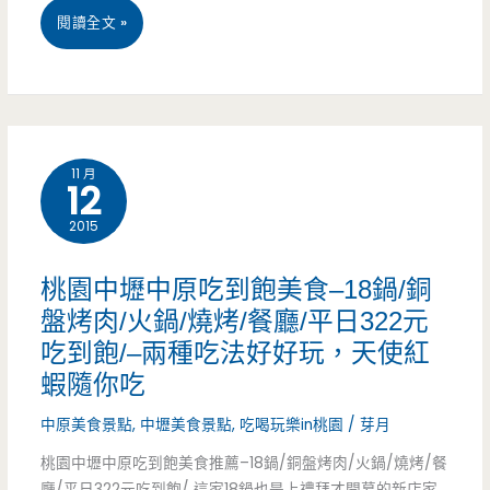
學
桃
閱讀全文 »
薦-
光
區
園
越
芒
內
中
南
划
壢
法
11 月
算
12
忠
國
美
2015
貞
麵
食
市
包/
桃園中壢中原吃到飽美食–18鍋/銅
場
異
盤烤肉/火鍋/燒烤/餐廳/平日322元
吃到飽/–兩種吃法好好玩，天使紅
美
國/
蝦隨你吃
食
排
中原美食景點
,
中壢美食景點
,
吃喝玩樂in桃園
/
芽月
推
隊/
桃園中壢中原吃到飽美食推薦–18鍋/銅盤烤肉/火鍋/燒烤/餐
薦-
早
廳/平日322元吃到飽/ 這家18鍋也是上禮拜才開幕的新店家