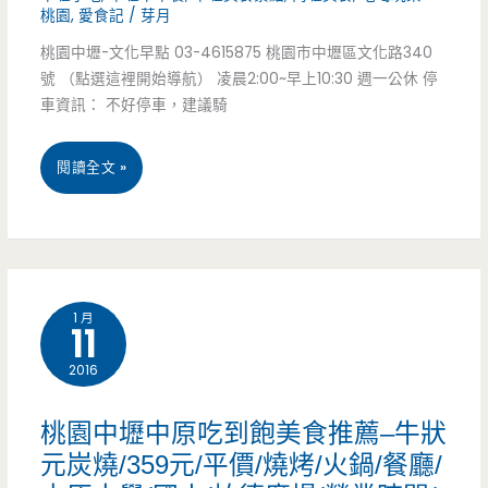
小
桃園
,
愛食記
/
芽月
壢，
餐/
巧
桃園中壢-文化早點 03-4615875 桃園市中壢區文化路340
放
月
號 （點選這裡開始導航） 凌晨2:00~早上10:30 週一公休 停
而
生
車資訊： 不好停車，建議騎
黑
精
小
風
桃
閱讀全文 »
緻
孩
高
園
(已
Get!
的
中
結
凌
壢
束
1 月
晨
11
美
營
三
2016
食-
業)
點，
文
桃園中壢中原吃到飽美食推薦–牛狀
用
化
元炭燒/359元/平價/燒烤/火鍋/餐廳/