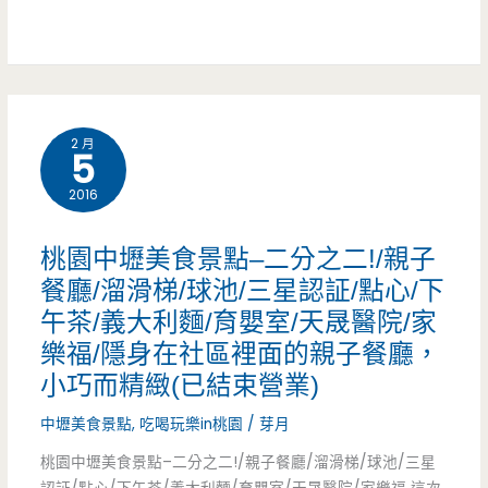
來
解
肯
臨
說)/
德
大
基/
江
2 月
大
5
購
時
2016
物
鐘/
桃園中壢美食景點–二分之二!/親子
中
乳
餐廳/溜滑梯/球池/三星認証/點心/下
心/
午茶/義大利麵/育嬰室/天晟醫院/家
酪/
高
樂福/隱身在社區裡面的親子餐廳，
法
小巧而精緻(已結束營業)
速
式
中壢美食景點
,
吃喝玩樂in桃園
/
芽月
公
吐
桃園中壢美食景點–二分之二!/親子餐廳/溜滑梯/球池/三星
路/
司/