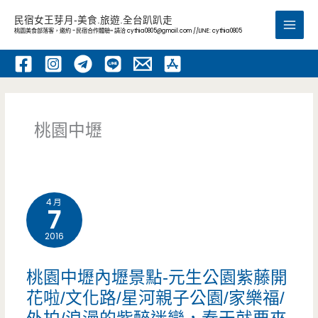
跳
民宿女王芽月-美食.旅遊.全台趴趴走
至
桃園美食部落客，邀約 -民宿合作體驗~ 請洽
cythia0805@gmail.com
//LINE: cythia0805
Main
主
要
Men
內
容
桃園中壢
4 月
7
2016
桃園中壢內壢景點-元生公園紫藤開
花啦/文化路/星河親子公園/家樂福/