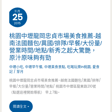
工
大
11 月
作
25
學/
室/
2015
國
教
桃園中壢龍岡忠貞市場美食推薦-越
小/
學/
南法國麵包/異國/排隊/早餐/大份量/
柏
營業時間/地點/新秀之起大驚艷，
課
德
原汁原味夠有勁
程/
廣
中壢小吃
,
中壢早午餐
,
中壢美食景點
,
吃喝玩樂in桃園
,
愛食
材
記
/
芽月
場/
料/
桃園中壢龍岡忠貞市場美食推薦–越南法國麵包/異國/排隊/
營
早餐/大份量/營業時間/地點/ 桃園市中壢區龍東路210號
平
（點選這裡開始導航） 早上7點~
業
價/
時
桃
閱讀全文 »
地