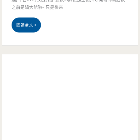
之前是鍋大爺啦~ 只是後來
忠
餐/
貞
大
桃
閱讀全文 »
甩
份
園
餅-20
量/
中
年
營
壢
老
業
中
店
時
原
好
間/
吃
滋
地
到
味，
點/
飽
美
新
美
女