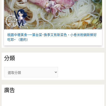
桃園中壢美食-一葉台菜-換季又有新菜色，小卷米粉鍋新鮮好
吃耶~ （邀約）
分類
分
類
廣告