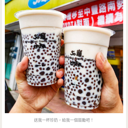
送我一杯珍奶，給我一個鼓勵吧！