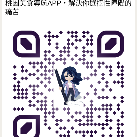
桃園美食導航APP，解決你選擇性障礙的
痛苦
泊
二
食
好
划
算，
享
用
大
餐
頗