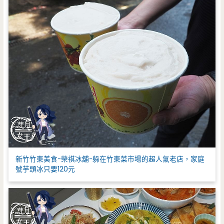
新竹竹東美食-榮祺冰舖-躲在竹東菜市場的超人氣老店，家庭
號芋頭冰只要120元