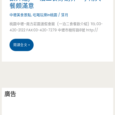
勁
餐頗滿意
餐
廳/
中壢美食景點
,
吃喝玩樂in桃園
/
芽月
桃園中壢–南方莊園渡假會館 (一泊二食餐飲介紹) TEL:03-
平
420-2122 FAX:03-420-7279 中壢市樹籽路8號 http://
日
322
桃
閱讀全文 »
元
園
吃
中
到
壢
飽/
–
–
廣告
南
兩
方
種
莊