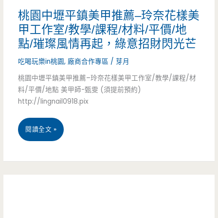
來
吃
桃園中壢平鎮美甲推薦–玲奈花樣美
就
甲工作室/教學/課程/材料/平價/地
到
點/璀璨風情再起，綠意招財閃光芒
吃
飽
吃喝玩樂in桃園
,
廠商合作專區
/
芽月
不
美
桃園中壢平鎮美甲推薦–玲奈花樣美甲工作室/教學/課程/材
到
食
料/平價/地點 美甲師-甄雯 (須提前預約)
http://lingnail0918.pix
推
薦
桃
閱讀全文 »
–
園
牛
中
狀
壢
元
平
炭