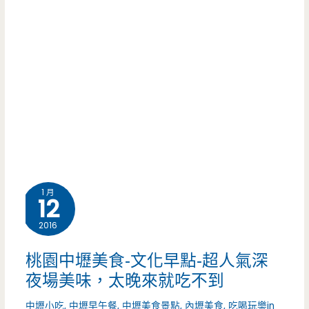
球
肉
身
池/
飯/
在
全
國
社
省
瑞
區
最
汽
裡
大
車/
面
間
工
的
愛
1 月
12
業
親
樂
2016
區/
子
園
中
桃園中壢美食-文化早點-超人氣深
餐
在
夜場美味，太晚來就吃不到
式
廳，
中
早
中壢小吃
,
中壢早午餐
,
中壢美食景點
,
內壢美食
,
吃喝玩樂in