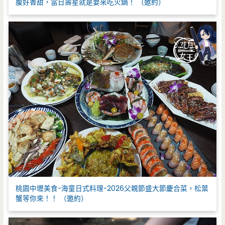
腹好香甜，當日壽星就是要來吃火鍋！ （邀約）
桃園中壢美食-海童日式料理-2026父親節盛大節慶合菜，松葉
蟹等你來！！ （邀約）