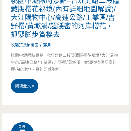
桃園中壢限時景點–合圳北路二段隱
點-
藏版櫻花祕境(內有詳細地圖解說)/
大江購物中心/高速公路/工業區/吉
元
野櫻/黃墘溪/超隱密的河岸櫻花，
生
抓緊腳步賞櫻去
公
吃喝玩樂in桃園
/
芽月
園
桃園中壢限時景點–合圳北路二段隱藏版櫻花祕境/大江購物
中心/高速公路/工業區/吉野櫻/黃墘溪 會知道這個隱密的
紫
櫻花綻放地，真的要感謝格
藤
開
桃
閱讀全文 »
花
園
啦/
中
文
壢
2 月
化
限