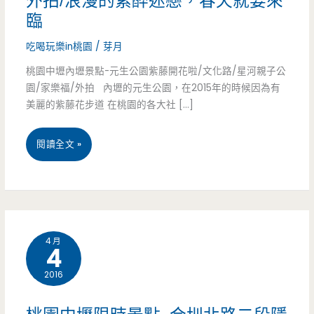
外拍/浪漫的紫醉迷戀，春天就要來
臨
吃喝玩樂in桃園
/
芽月
桃園中壢內壢景點-元生公園紫藤開花啦/文化路/星河親子公
園/家樂福/外拍 內壢的元生公園，在2015年的時候因為有
美麗的紫藤花步道 在桃園的各大社 […]
桃
閱讀全文 »
園
中
壢
4 月
4
內
2016
壢
景