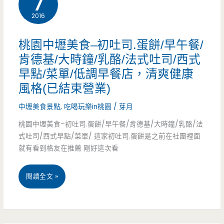
7
路/
2016
時
星
景
桃園中壢美食–初吐司.蛋餅/早午餐/
河
點
肯德基/大時鐘/乳酪/法式吐司/西式
早點/菜單/低調早餐店，清爽健康
親
–
風格(已結束營業)
子
合
中壢美食景點
,
吃喝玩樂in桃園
/
芽月
公
圳
桃園中壢美食–初吐司.蛋餅/早午餐/肯德基/大時鐘/乳酪/法
園/
北
式吐司/西式早點/菜單/ 這家初吐司.蛋餅是之前在社團裡面
就有看到格友在推薦 剛好這次看
家
路
樂
二
桃
閱讀全文 »
福/
段
園
外
隱
中