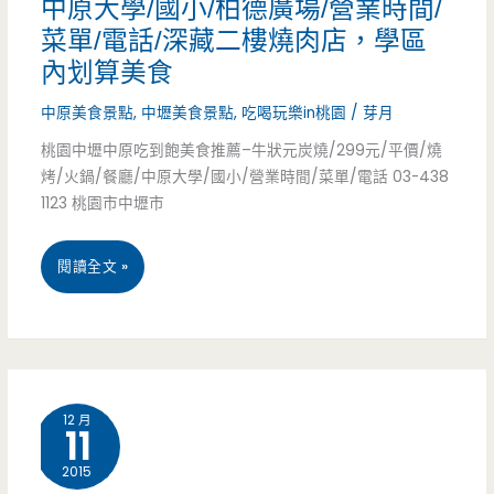
熱
中原大學/國小/柏德廣場/營業時間/
早
菜單/電話/深藏二樓燒肉店，學區
食
點-
內划算美食
暖
超
中原美食景點
,
中壢美食景點
,
吃喝玩樂in桃園
/
芽月
和
人
桃園中壢中原吃到飽美食推薦–牛狀元炭燒/299元/平價/燒
你
烤/火鍋/餐廳/中原大學/國小/營業時間/菜單/電話 03-438
氣
1123 桃園市中壢市
的
深
心
夜
桃
閱讀全文 »
場
園
美
中
味，
壢
12 月
太
11
中
晚
2015
原