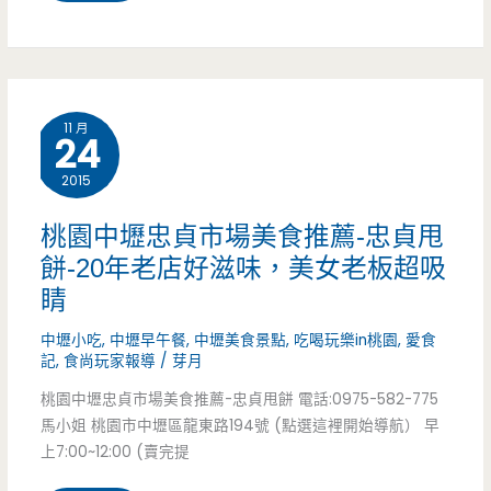
間/
園
點/
菜
中
璀
單/
壢
璨
11 月
電
24
龍
風
話/
2015
岡
情
深
忠
桃園中壢忠貞市場美食推薦-忠貞甩
再
藏
餅-20年老店好滋味，美女老板超吸
貞
起，
睛
二
市
綠
中壢小吃
,
中壢早午餐
,
中壢美食景點
,
吃喝玩樂in桃園
,
愛食
樓
場
意
記
,
食尚玩家報導
/
芽月
燒
美
桃園中壢忠貞市場美食推薦-忠貞甩餅 電話:0975-582-775
招
肉
馬小姐 桃園市中壢區龍東路194號 (點選這裡開始導航） 早
食
財
上7:00~12:00 (賣完提
店，
推
閃