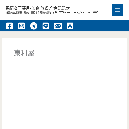
跳
民宿女王芽月-美食.旅遊.全台趴趴走
至
桃園美食部落客，邀約 -民宿合作體驗~ 請洽
cythia0805@gmail.com
//LINE: cythia0805
Main
主
要
Men
內
容
東利屋