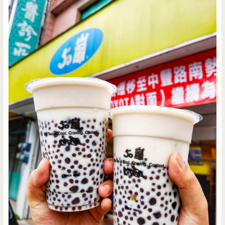
平
價
（已
結
束
營
業）