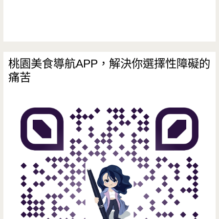
大/
學
區
美
桃園美食導航APP，解決你選擇性障礙的
痛苦
食/
貴
妃
燒
肉/
進
華
診