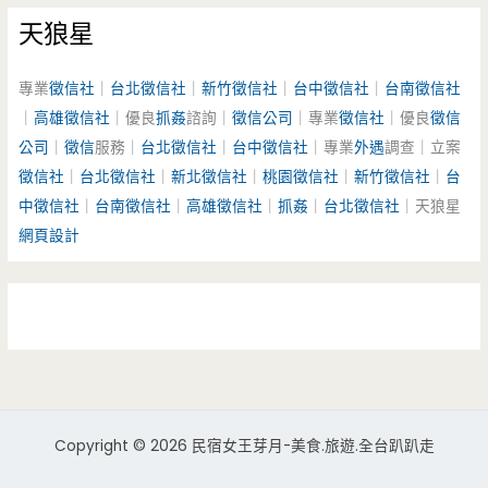
天狼星
專業
徵信社
｜
台北徵信社
｜
新竹徵信社
｜
台中徵信社
｜
台南徵信社
｜
高雄徵信社
｜優良
抓姦
諮詢｜
徵信公司
｜專業
徵信社
｜優良
徵信
公司
｜
徵信
服務｜
台北徵信社
｜
台中徵信社
｜專業
外遇
調查｜立案
徵信社
｜
台北徵信社
｜
新北徵信社
｜
桃園徵信社
｜
新竹徵信社
｜
台
中徵信社
｜
台南徵信社
｜
高雄徵信社
｜
抓姦
｜
台北徵信社
｜天狼星
網頁設計
Copyright © 2026 民宿女王芽月-美食.旅遊.全台趴趴走