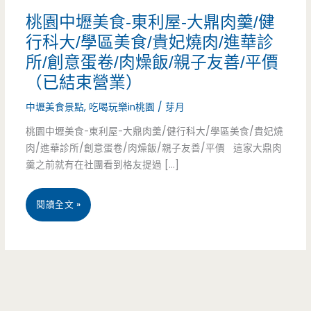
桃園中壢美食-東利屋-大鼎肉羹/健
行科大/學區美食/貴妃燒肉/進華診
所/創意蛋卷/肉燥飯/親子友善/平價
（已結束營業）
中壢美食景點
,
吃喝玩樂in桃園
/
芽月
桃園中壢美食-東利屋-大鼎肉羹/健行科大/學區美食/貴妃燒
肉/進華診所/創意蛋卷/肉燥飯/親子友善/平價 這家大鼎肉
羹之前就有在社團看到格友提過 […]
桃
閱讀全文 »
園
中
壢
美