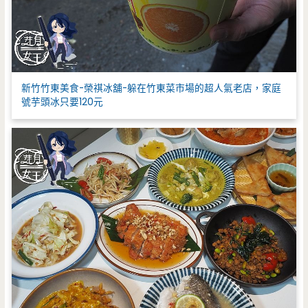
新竹竹東美食-榮祺冰舖-躲在竹東菜市場的超人氣老店，家庭
號芋頭冰只要120元