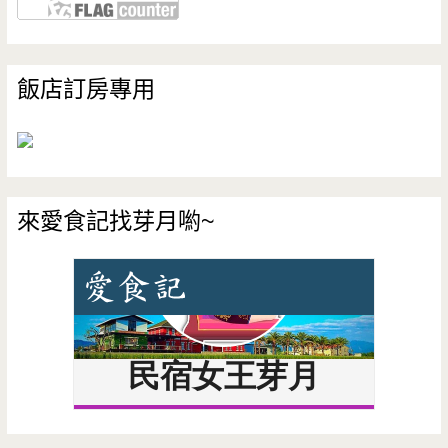
飯店訂房專用
來愛食記找芽月喲~