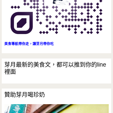
所/
創
意
蛋
卷/
美食導航帶你走，讓芽月帶你吃
肉
燥
芽月最新的美食文，都可以推到你的line
裡面
飯/
親
子
贊助芽月喝珍奶
友
善/