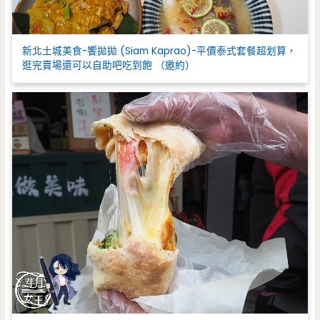
新北土城美食-饗拋拋 (Siam Kaprao)-平價泰式套餐超划算，
逛完賣場還可以自助吧吃到飽 （邀約）