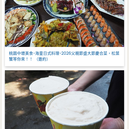
桃園中壢美食-海童日式料理-2026父親節盛大節慶合菜，松葉
蟹等你來！！ （邀約）