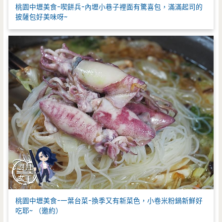
桃園中壢美食-喫餅兵-內壢小巷子裡面有驚喜包，滿滿起司的
披薩包好美味呀~
桃園中壢美食-一葉台菜-換季又有新菜色，小卷米粉鍋新鮮好
吃耶~ （邀約）