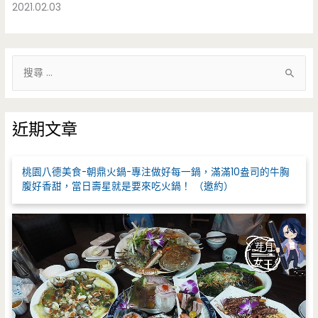
2021.02.03
搜
尋
關
鍵
近期文章
字
:
桃園八德美食-朝鼎火鍋-專注做好每一鍋，滿滿10盎司的牛胸
腹好香甜，當日壽星就是要來吃火鍋！ （邀約）