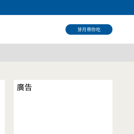
搜
尋
芽月帶你吃
廣告