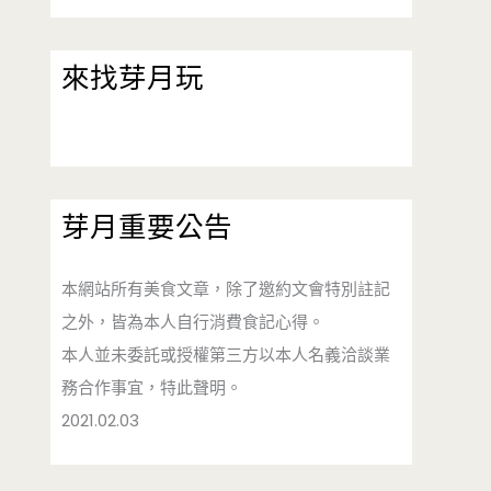
來找芽月玩
芽月重要公告
本網站所有美食文章，除了邀約文會特別註記
之外，皆為本人自行消費食記心得。
本人並未委託或授權第三方以本人名義洽談業
務合作事宜，特此聲明。
2021.02.03