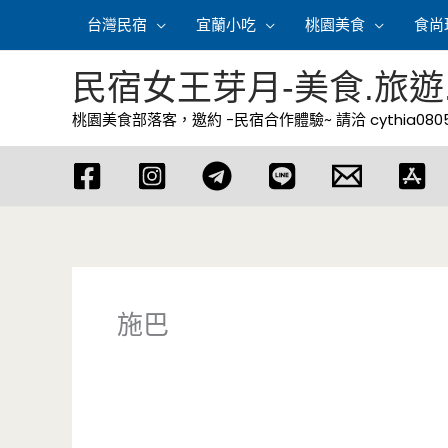
跳
台灣民宿
宜蘭小吃
桃園美食
食尚
至
主
民宿女王芽月-美食.旅遊
要
桃園美食部落客，邀約 -民宿合作體驗~ 請洽
cythia08
內
容
施巴