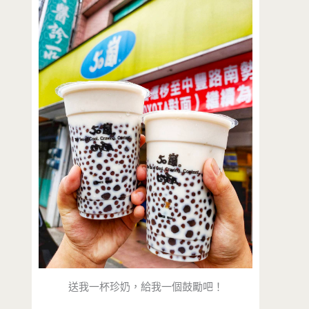
送我一杯珍奶，給我一個鼓勵吧！