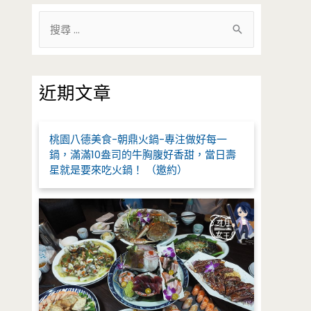
搜
尋
關
鍵
近期文章
字
:
桃園八德美食-朝鼎火鍋-專注做好每一
鍋，滿滿10盎司的牛胸腹好香甜，當日壽
星就是要來吃火鍋！ （邀約）