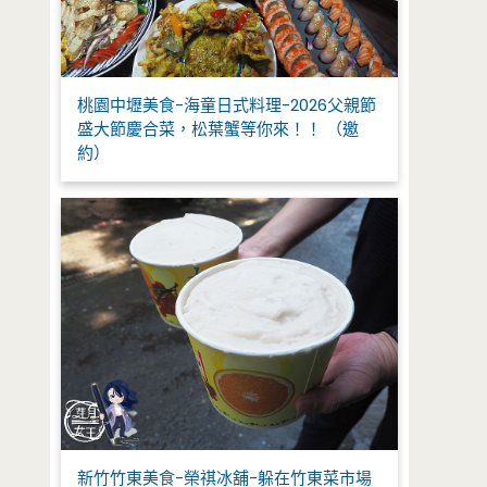
桃園中壢美食-海童日式料理-2026父親節
盛大節慶合菜，松葉蟹等你來！！ （邀
約）
新竹竹東美食-榮祺冰舖-躲在竹東菜市場