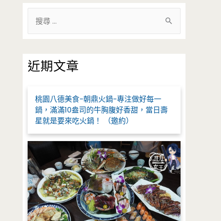
搜
尋
關
鍵
近期文章
字
:
桃園八德美食-朝鼎火鍋-專注做好每一
鍋，滿滿10盎司的牛胸腹好香甜，當日壽
星就是要來吃火鍋！ （邀約）