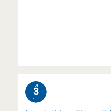
食-
也
和
有
平
新
早
花
點-
樣，
火
水
車
果
站
冰
1 月
3
前
棒
2016
小
好