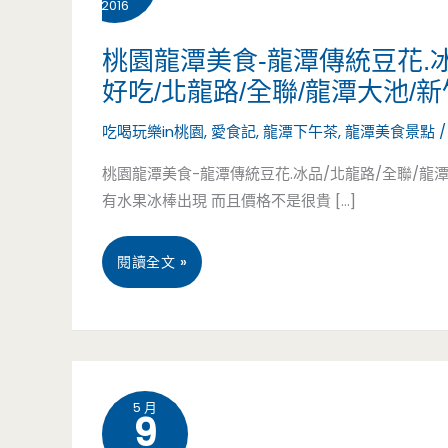
2016
桃園龍潭美食-龍潭傳統豆花.
好吃/北龍路/全聯/龍潭大池/
吃喝玩樂in桃園
,
愛食記
,
龍潭下午茶
,
龍潭美食景點
桃園龍潭美食-龍潭傳統豆花.冰品/北龍路/全聯/龍
有水果冰棒出現 而且價格不是很貴 […]
桃
閱讀全文 »
園
龍
潭
5 月
9
美