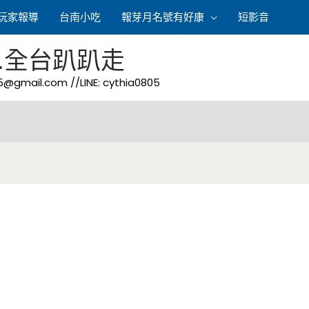
玩家報導
台南小吃
報芽月名號有好康
短影音
.全台趴趴走
05@gmail.com
//LINE: cythia0805