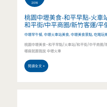
2016
食-
龍
桃園中壢美食-和平早點-火車
和平街/中平商圈/新竹客運/平價
潭
中壢早午餐
,
中壢火車站美食
,
中壢美食景點
,
吃喝玩樂
傳
桃園中壢美食–和平早點/火車站/和平街/中平商圈/
統
哪麻就跟我說 中壢火車
豆
桃
花.
閱讀全文 »
園
冰
中
品-
壢
豆
美
花