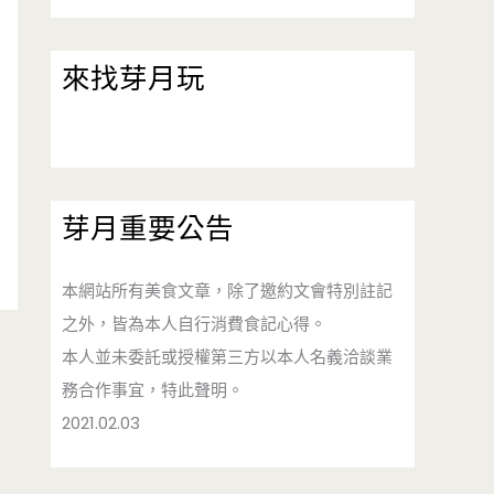
來找芽月玩
芽月重要公告
本網站所有美食文章，除了邀約文會特別註記
之外，皆為本人自行消費食記心得。
本人並未委託或授權第三方以本人名義洽談業
務合作事宜，特此聲明。
2021.02.03