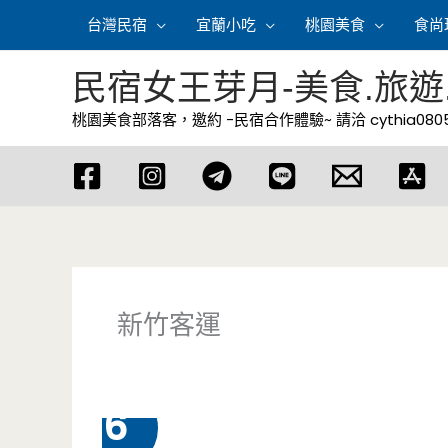
跳
台灣民宿
宜蘭小吃
桃園美食
食尚
至
主
民宿女王芽月-美食.旅遊
要
桃園美食部落客，邀約 -民宿合作體驗~ 請洽
cythia08
內
容
新竹客運
8 月
6