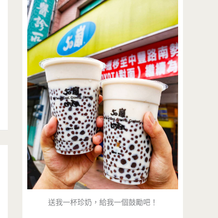
送我一杯珍奶，給我一個鼓勵吧！