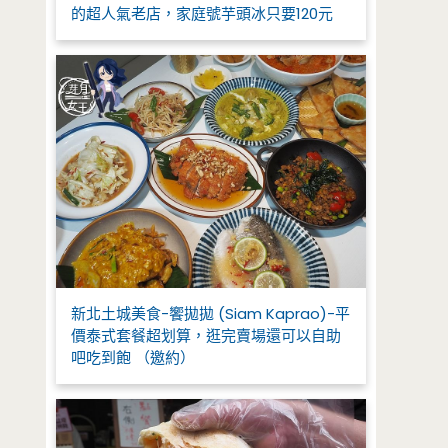
的超人氣老店，家庭號芋頭冰只要120元
新北土城美食-饗拋拋 (Siam Kaprao)-平
價泰式套餐超划算，逛完賣場還可以自助
吧吃到飽 （邀約）