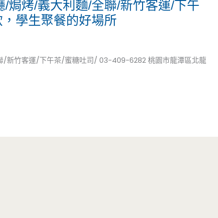
廳/焗烤/義大利麵/全聯/新竹客運/下午
飲，學生聚餐的好場所
/新竹客運/下午茶/蜜糖吐司/ 03-409-6282 桃園市龍潭區北龍