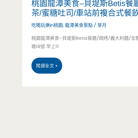
桃園龍潭美食–貝堤斯Betis餐
攤
看
茶/蜜糖吐司/車站前複合式餐
子，
又
吃喝玩樂in桃園
,
龍潭美食景點
/
芽月
搭
好
桃園龍潭美食–貝堤斯Betis餐廳/焗烤/義大利麵/全聯
車
吃/
路18號 早上11:
學
北
桃
閱讀全文 »
生
龍
園
的
路/
龍
最
全
潭
愛/
聯/
美
火
龍
食
車
潭