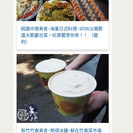
桃園中壢美食-海童日式料理-2026父親節
盛大節慶合菜，松葉蟹等你來！！ （邀
約）
新竹竹東美食-榮祺冰舖-躲在竹東菜市場