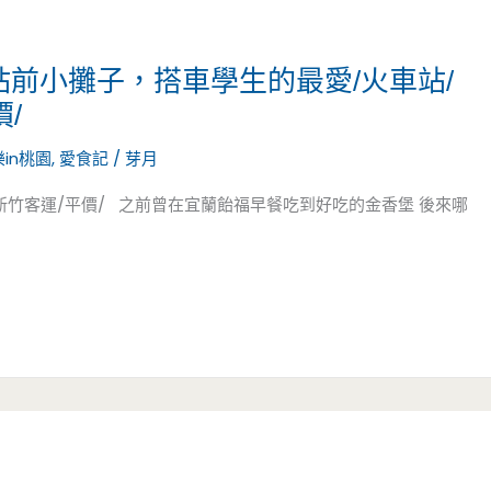
站前小攤子，搭車學生的最愛/火車站/
/
in桃園
,
愛食記
/
芽月
新竹客運/平價/ 之前曾在宜蘭飴福早餐吃到好吃的金香堡 後來哪