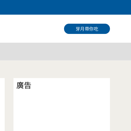
搜
尋
芽月帶你吃
廣告