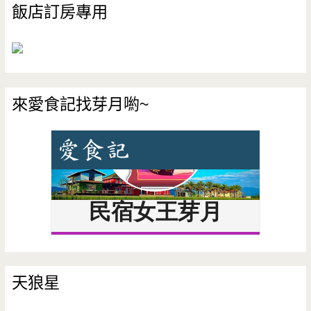
飯店訂房專用
來愛食記找芽月喲~
天狼星