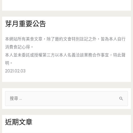
芽月重要公告
本網站所有美食文章，除了邀約文會特別註記之外，皆為本人自行
消費食記心得。
本人並未委託或授權第三方以本人名義洽談業務合作事宜，特此聲
明。
2021.02.03
搜
尋
關
鍵
近期文章
字