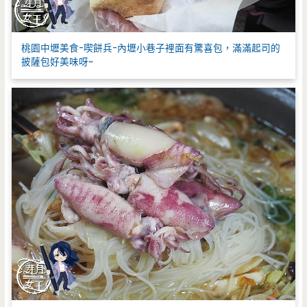
桃園中壢美食-喫餅兵-內壢小巷子裡面有驚喜包，滿滿起司的
披薩包好美味呀~