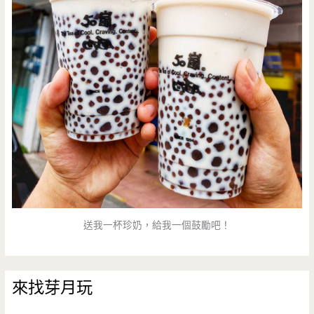
送我一杯珍奶，給我一個鼓勵吧！
來找芽月玩