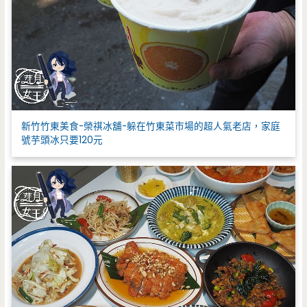
新竹竹東美食-榮祺冰舖-躲在竹東菜市場的超人氣老店，家庭
號芋頭冰只要120元