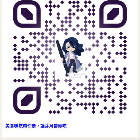
湯
頭
甘
醇
特
色
多
美食導航帶你走，讓芽月帶你吃