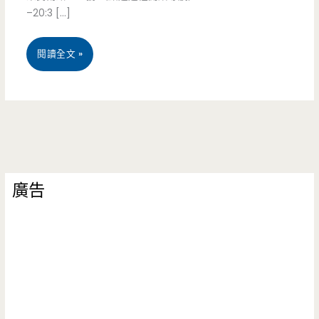
–20:3 […]
中
閱讀全文 »
壢
美
食
中
廣告
山
東
路-
大
漢