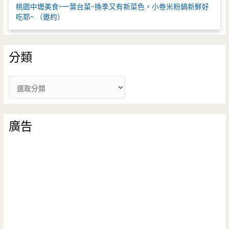
桃園中壢美食-一葉台菜-換季又有新菜色，小卷米粉鍋新鮮好
吃耶~ （邀約）
分類
分
類
廣告