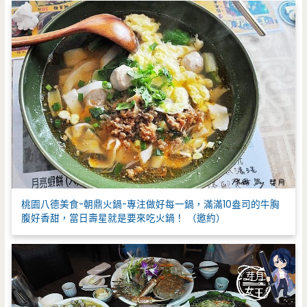
:
桃園八德美食-朝鼎火鍋-專注做好每一鍋，滿滿10盎司的牛胸
腹好香甜，當日壽星就是要來吃火鍋！ （邀約）