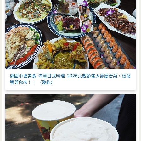
桃園中壢美食-海童日式料理-2026父親節盛大節慶合菜，松葉
蟹等你來！！ （邀約）