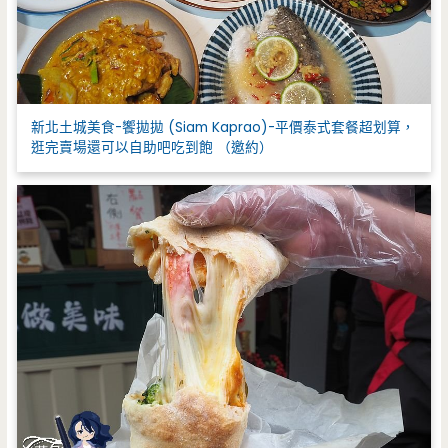
新北土城美食-饗拋拋 (Siam Kaprao)-平價泰式套餐超划算，
逛完賣場還可以自助吧吃到飽 （邀約）