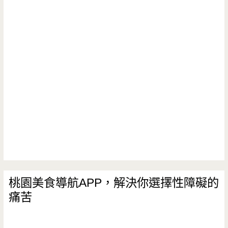
饌
雲
南
拉
麵-
低
調
雲
南
香
桃園美食導航APP，解決你選擇性障礙的
痛苦
氛
味，