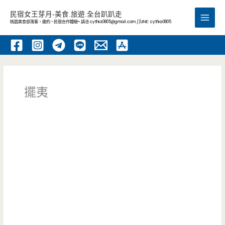
跳
民宿女王芽月-美食.旅遊.全台趴趴走
至
桃園美食部落客，邀約 -民宿合作體驗~ 請洽
cythia0805@gmail.com
//LINE: cythia0805
Main
主
要
Men
內
容
擺夷