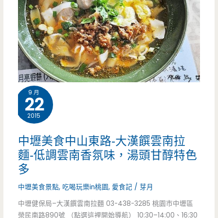
9 月
22
2015
中壢美食中山東路-大漢饌雲南拉
麵-低調雲南香氛味，湯頭甘醇特色
多
中壢美食景點
,
吃喝玩樂in桃園
,
愛食記
/
芽月
中壢健保局–大漢饌雲南拉麵 03-438-3285 桃園市中壢區
榮民南路890號 （點選這裡開始導航） 10:30–14:00、16:30