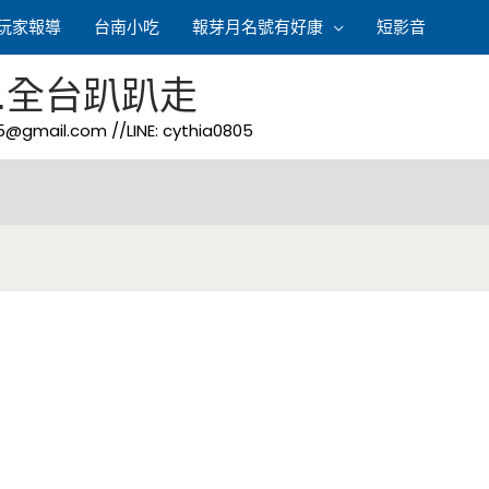
玩家報導
台南小吃
報芽月名號有好康
短影音
.全台趴趴走
05@gmail.com
//LINE: cythia0805