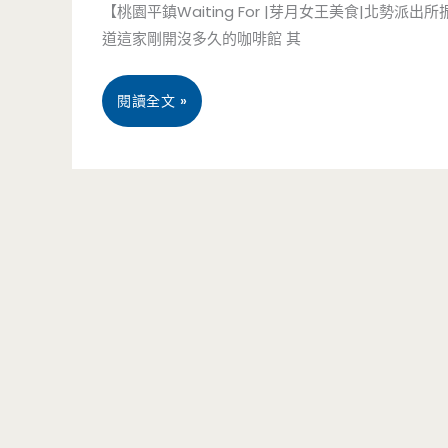
【桃園平鎮Waiting For |芽月女王美食|北
啊
要
道這家剛開沒多久的咖啡館 其
點
桃
閱讀全文 »
痛
園
風
平
粥，
鎮
會
美
眼
食-
神
Waiting
死，
For
會
-
想