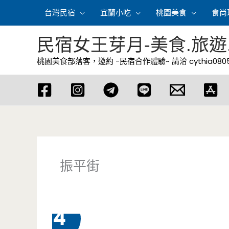
跳
台灣民宿
宜蘭小吃
桃園美食
食尚
至
主
民宿女王芽月-美食.旅遊
要
桃園美食部落客，邀約 -民宿合作體驗~ 請洽
cythia08
內
容
振平街
3 月
4