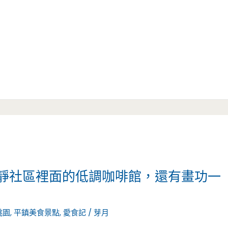
or -寧靜社區裡面的低調咖啡館，還有畫功一
桃園
,
平鎮美食景點
,
愛食記
/
芽月