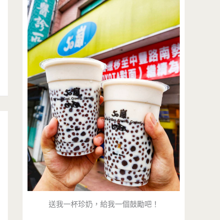
送我一杯珍奶，給我一個鼓勵吧！