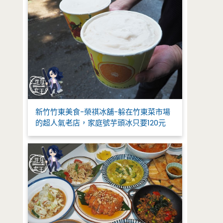
新竹竹東美食-榮祺冰舖-躲在竹東菜市場
的超人氣老店，家庭號芋頭冰只要120元