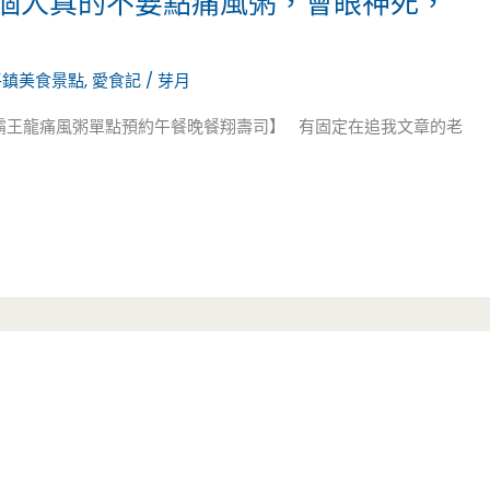
一個人真的不要點痛風粥，會眼神死，
平鎮美食景點
,
愛食記
/
芽月
所霸王龍痛風粥單點預約午餐晚餐翔壽司】 有固定在追我文章的老