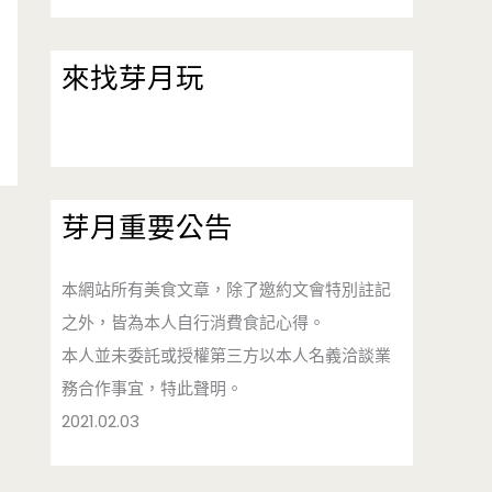
來找芽月玩
芽月重要公告
本網站所有美食文章，除了邀約文會特別註記
之外，皆為本人自行消費食記心得。
本人並未委託或授權第三方以本人名義洽談業
務合作事宜，特此聲明。
2021.02.03