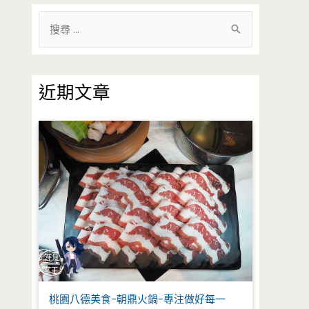
搜
尋
關
鍵
近期文章
字
:
桃園八德美食-朝鼎火鍋-專注做好每一