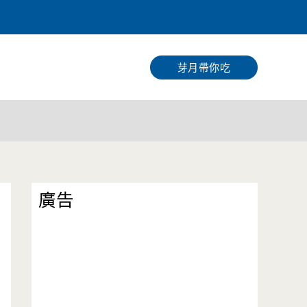
搜
尋
芽月帶你吃
廣告