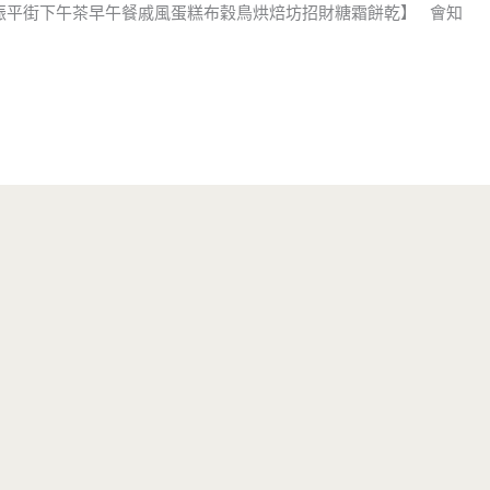
勢派出所振平街下午茶早午餐戚風蛋糕布穀鳥烘焙坊招財糖霜餅乾】 會知