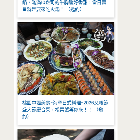
鍋，滿滿10盎司的牛胸腹好香甜，當日壽
星就是要來吃火鍋！ （邀約）
桃園中壢美食-海童日式料理-2026父親節
盛大節慶合菜，松葉蟹等你來！！ （邀
約）