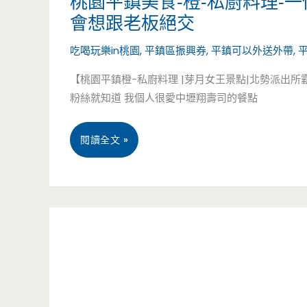
桃園平鎮美食-橙-私廚料理-
會想跟老板絕交
羅
吃喝玩樂in桃園
,
平鎮區振興券
,
平鎮可以外送外帶
,
記
【桃園平鎮橙-私廚料理 |芽月女王景點|北勢派出
排
粉絲就知道 我個人很愛中壢翔壽司的餐點
骨-
區
桃
閱讀全文 »
公
園
所
平
巷
鎮
內
美
便
食-