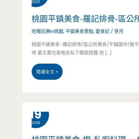
2021
桃園平鎮美食-羅記排骨-區
吃喝玩樂in桃園
,
平鎮美食景點
,
愛食記
/
芽月
桃園平鎮美食–羅記排骨/區公所美食/平鎮國中/振平
骨 最主要也是格友私下跟我透露 他 […]
桃
閱讀全文 »
園
平
3 月
19
鎮
2019
美
食-