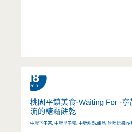
當
橙-
老
私
店，
廚
辣
料
椒
理-
豆
一
2 月
18
干
個
2019
一
人
桃園平鎮美食-Waiting F
定
真
流的糖霜餅乾
要
的
中壢下午茶
,
中壢早午餐
,
中壢甜點.甜品
,
吃喝玩樂in
加
不