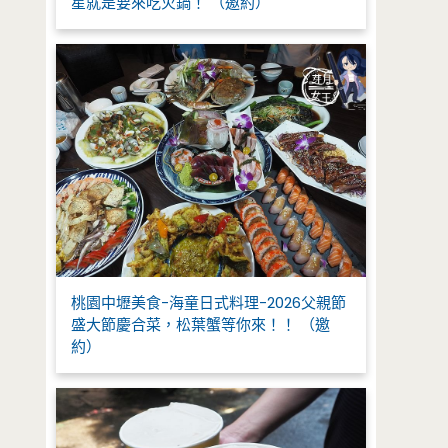
星就是要來吃火鍋！ （邀約）
桃園中壢美食-海童日式料理-2026父親節
盛大節慶合菜，松葉蟹等你來！！ （邀
約）