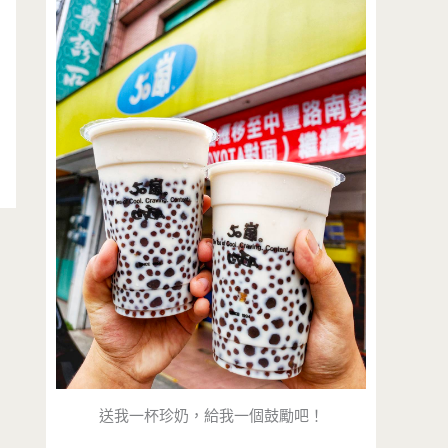
送我一杯珍奶，給我一個鼓勵吧！