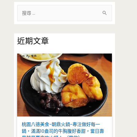
搜
尋
關
鍵
近期文章
字
:
桃園八德美食-朝鼎火鍋-專注做好每一
鍋，滿滿10盎司的牛胸腹好香甜，當日壽