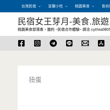
跳
台灣民宿
宜蘭小吃
桃園美食
食尚
至
主
民宿女王芽月-美食.旅遊
要
桃園美食部落客，邀約 -民宿合作體驗~ 請洽
cythia08
內
容
扭蛋