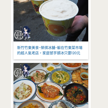
新竹竹東美食-榮祺冰舖-躲在竹東菜市場
的超人氣老店，家庭號芋頭冰只要120元