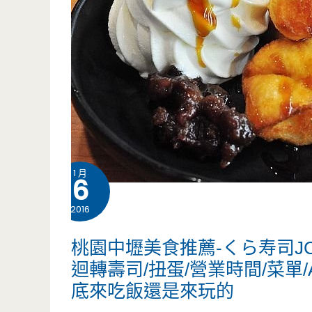
1 月
6
2016
桃園中壢美食推薦-くら寿司JC
迴轉壽司/扭蛋/營業時間/菜單
底來吃飯還是來玩的