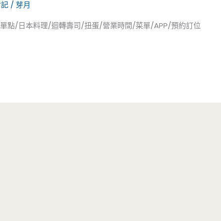
食記
/
芽月
單點/日本料理/迴轉壽司/扭蛋/營業時間/菜單/APP/預約訂位