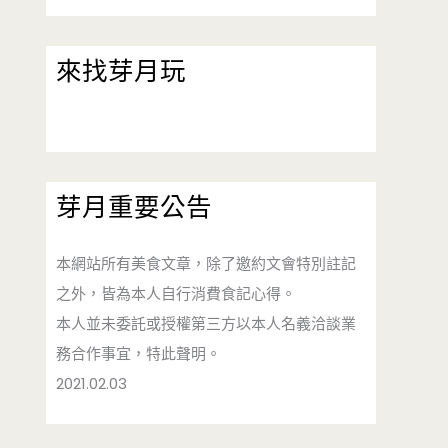
來找芽月玩
芽月重要公告
本網站所有美食文章，除了邀約文會特別註記
之外，皆為本人自行消費食記心得。
本人並未委託或授權第三方以本人名義洽談業
務合作事宜，特此聲明。
2021.02.03