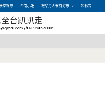
玩家報導
台南小吃
報芽月名號有好康
短影音
.全台趴趴走
05@gmail.com
//LINE: cythia0805