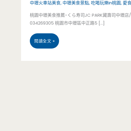
中壢火車站美食
,
中壢美食景點
,
吃喝玩樂in桃園
,
愛
桃園中壢美食推薦-くら寿司JC PARK藏壽司中壢店/
034269305 桃園市中壢區中正路5 […]
桃
閱讀全文 »
園
中
壢
美
食
推
薦-