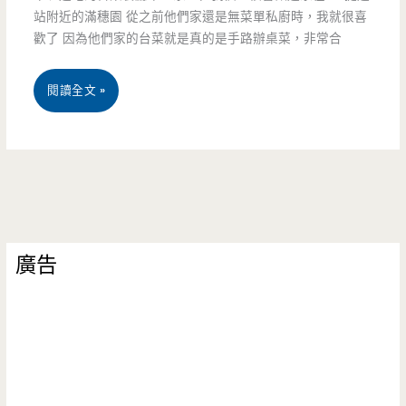
~（邀
站附近的滿穗園 從之前他們家還是無菜單私廚時，我就很喜
歡了 因為他們家的台菜就是真的是手路辦桌菜，非常合
約）
桃
閱讀全文 »
園
中
壢
美
廣告
食-
滿
穗
園
手