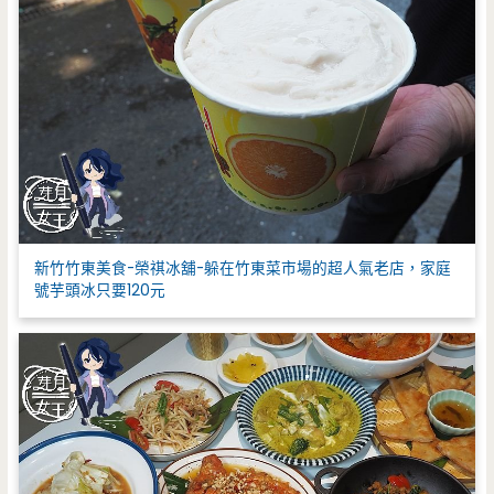
新竹竹東美食-榮祺冰舖-躲在竹東菜市場的超人氣老店，家庭
號芋頭冰只要120元