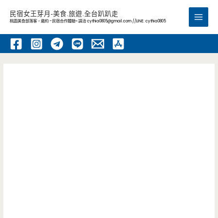
跳
民宿女王芽月-美食.旅遊.全台趴趴走
至
桃園美食部落客，邀約 -民宿合作體驗~ 請洽
cythia0805@gmail.com
//LINE: cythia0805
Main
主
要
Men
內
容