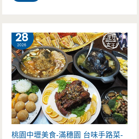
園
中
壢
3 月
28
美
2026
食-
禧
園
台
菜/
海
鮮
桃園中壢美食-滿穗園 台味手路菜-
料