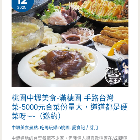
12
超
2025
優
惠，
滿
滿
大
菜
也
桃園中壢美食-滿穗園 手路台灣
好
菜-5000元合菜份量大，道道都是硬
超
菜呀~~（邀約）
值
中壢美食景點
,
吃喝玩樂in桃園
,
愛食記
/
芽月
呀
中壢道地的台菜餐廳不少家，但我個人很喜歡這家在A21捷運