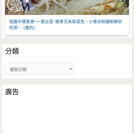
桃園中壢美食-一葉台菜-換季又有新菜色，小卷米粉鍋新鮮好
吃耶~ （邀約）
分類
分
類
廣告