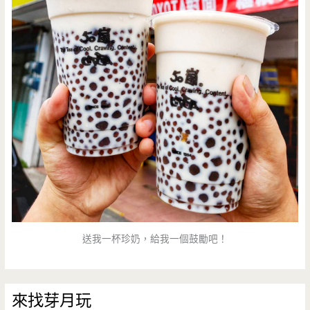
送我一杯珍奶，給我一個鼓勵吧！
來找芽月玩