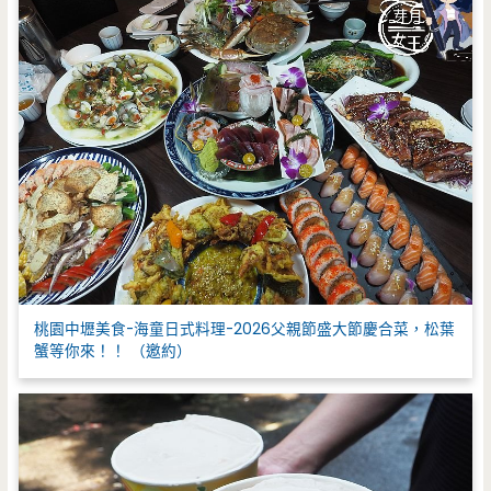
桃園中壢美食-海童日式料理-2026父親節盛大節慶合菜，松葉
蟹等你來！！ （邀約）