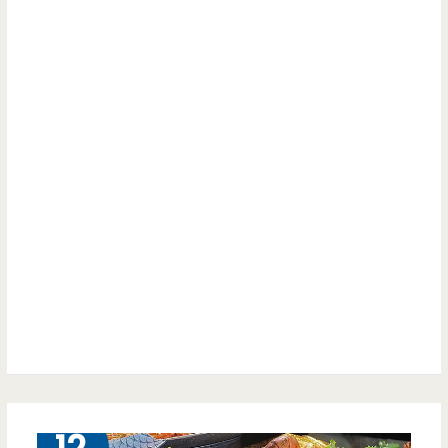
給
穗
你
園
（邀
台
約）
味
手
路
菜-
春
季
合
菜
9 月