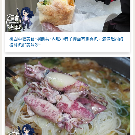
桃園中壢美食-喫餅兵-內壢小巷子裡面有驚喜包，滿滿起司的
披薩包好美味呀~