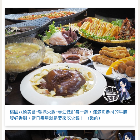
字
:
桃園八德美食-朝鼎火鍋-專注做好每一鍋，滿滿10盎司的牛胸
腹好香甜，當日壽星就是要來吃火鍋！ （邀約）