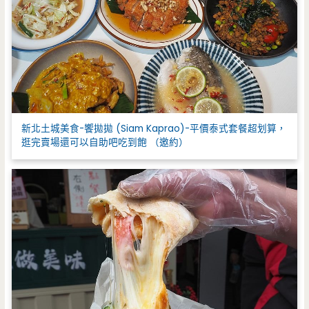
新北土城美食-饗拋拋 (Siam Kaprao)-平價泰式套餐超划算，
逛完賣場還可以自助吧吃到飽 （邀約）