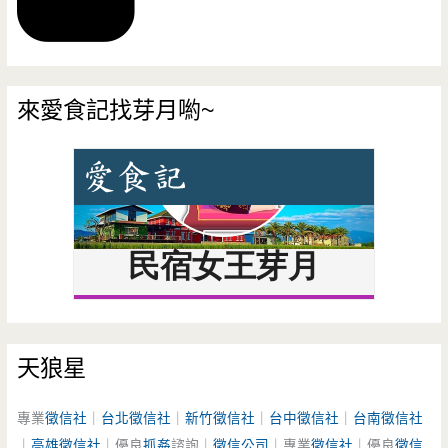
來愛食記找芽月喲~
天狼星
專業
徵信社
｜
台北徵信社
｜
新竹徵信社
｜
台中徵信社
｜
台南徵信社
｜
高雄徵信社
｜優良
抓姦
諮詢｜
徵信公司
｜專業
徵信社
｜優良
徵信