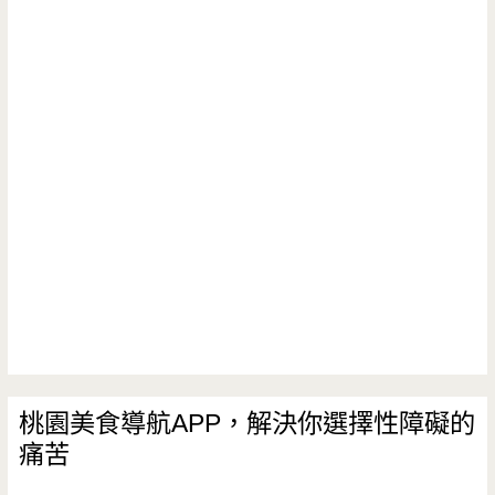
路
台
灣
菜-5000
元
合
菜
份
量
大，
桃園美食導航APP，解決你選擇性障礙的
痛苦
道