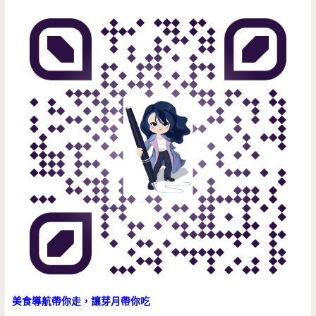
道
都
是
硬
菜
呀
~~（邀
約）
美食導航帶你走，讓芽月帶你吃