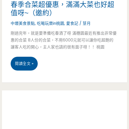
春季合菜超優惠，滿滿大菜也好超
理-
值呀~（邀約）
在
中壢美食景點
,
吃喝玩樂in桃園
,
愛食記
/
芽月
這
剛過完年，就是要準備吃春酒了呀 滿穗園最近有推出非常優
惠的合菜 8人份的合菜，不用6000元就可以讓你吃超飽的
個
讓客人吃的開心，主人家也請的很有面子呀！！ 桃園
城
市
桃
閱讀全文 »
裡，
園
留
中
一
壢
席
美
溫
食-
暖
滿