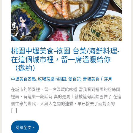
桃園中壢美食-禧園 台菜/海鮮料理-
在這個城市裡，留一席溫暖給你
（邀約）
中壢美食景點
,
吃喝玩樂in桃園
,
愛食記
,
青埔美食
/
芽月
在城市的節奏裡，留一席溫暖給味道 當我看到禧園的粉絲團
裡面，有這麼一段話時 真的是馬上就被這句話給圈住了 在這
個忙碌的世代，人與人之間的連繫，早已捨去了面對面的
[…]
桃
閱讀全文 »