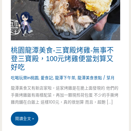
桃園龍潭美食-三寶殿烤雞-無事不
登三寶殿，100元烤雞便當划算又
好吃
吃喝玩樂in桃園
,
愛食記
,
龍潭下午茶
,
龍潭美食景點
/
芽月
龍潭美食又有新店家啦，這家烤雞是在脆上面發現的 他們的
手撕烤雞飯有兩樣配菜，再加一顆現煎荷包蛋 不少的手撕烤
雞肉舖在白飯上 這樣100元，真的很划算 而且，超飽 […]
桃
閱讀全文 »
園