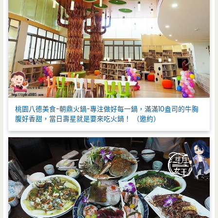
桃園八德美食-朝鼎火鍋-專注做好每一鍋，滿滿10盎司的牛胸
腹好香甜，當日壽星就是要來吃火鍋！ （邀約）