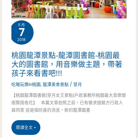
飯，
浮
11 月
7
誇!!!
2018
桃園龍潭景點-龍潭圖書館-桃園最
大的圖書館，用音樂做主題，帶著
孩子來看書吧!!!
吃喝玩樂in桃園
,
龍潭美食景點
/
芽月
【桃園龍潭圖書館|芽月女王景點|戶政事務所桃園最大音樂鄧
雨賢雨夜花】 本篇文章拍照之前，已有徵求過館方行政人
員同意 這是個欣喜的消息，新的龍潭圖書
桃
閱讀全文 »