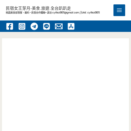
跳
民宿女王芽月-美食.旅遊.全台趴趴走
至
桃園美食部落客，邀約 -民宿合作體驗~ 請洽
cythia0805@gmail.com
//LINE: cythia0805
Main
主
要
Men
內
容