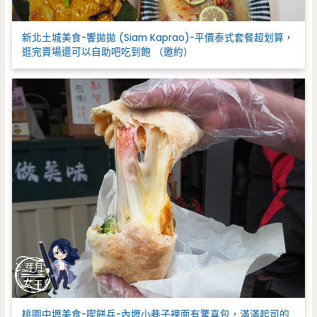
新北土城美食-饗拋拋 (Siam Kaprao)-平價泰式套餐超划算，
逛完賣場還可以自助吧吃到飽 （邀約）
桃園中壢美食-喫餅兵-內壢小巷子裡面有驚喜包，滿滿起司的