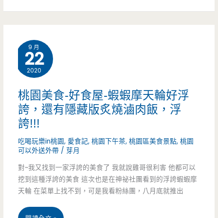
龍
潭
9 月
22
美
2020
食-
三
桃園美食-好食屋-蝦蝦摩天輪好浮
誇，還有隱藏版炙燒滷肉飯，浮
寶
誇!!!
殿
吃喝玩樂in桃園
,
愛食記
,
桃園下午茶
,
桃園區美食景點
,
桃園
烤
可以外送外帶
/
芽月
雞-
對~我又找到一家浮誇的美食了 我就說雞哥很利害 他都可以
挖到這種浮誇的美食 這次也是在神祕社團看到的浮誇蝦蝦摩
無
天輪 在菜單上找不到，可是我看粉絲團，八月底就推出
事
桃