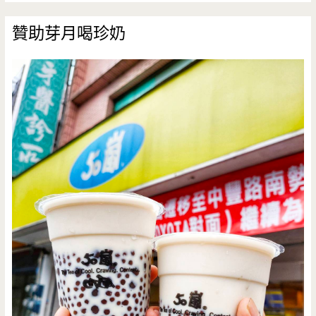
贊助芽月喝珍奶