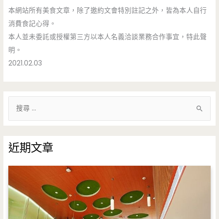
本網站所有美食文章，除了邀約文會特別註記之外，皆為本人自行
消費食記心得。
本人並未委託或授權第三方以本人名義洽談業務合作事宜，特此聲
明。
2021.02.03
搜
尋
關
鍵
近期文章
字
: