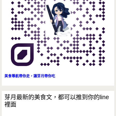
帶
著
孩
子
來
看
書
吧!!!
美食導航帶你走，讓芽月帶你吃
芽月最新的美食文，都可以推到你的line
裡面