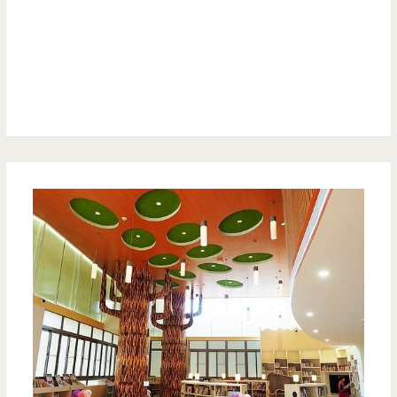
好
算
浮
又
誇，
好
還
吃
有
隱
藏
版
炙
燒
滷
肉