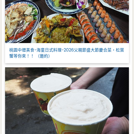
桃園中壢美食-海童日式料理-2026父親節盛大節慶合菜，松葉
蟹等你來！！ （邀約）