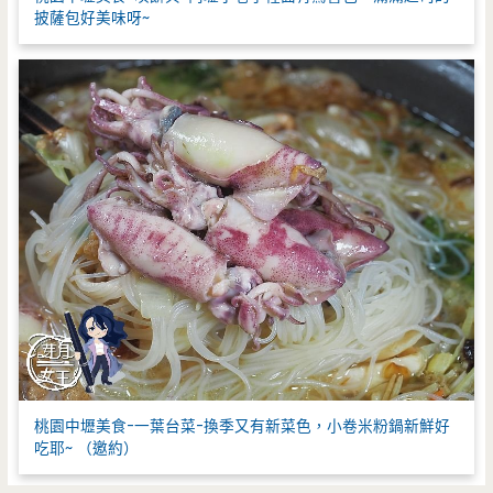
披薩包好美味呀~
桃園中壢美食-一葉台菜-換季又有新菜色，小卷米粉鍋新鮮好
吃耶~ （邀約）