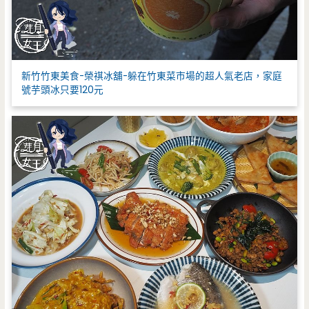
新竹竹東美食-榮祺冰舖-躲在竹東菜市場的超人氣老店，家庭
號芋頭冰只要120元