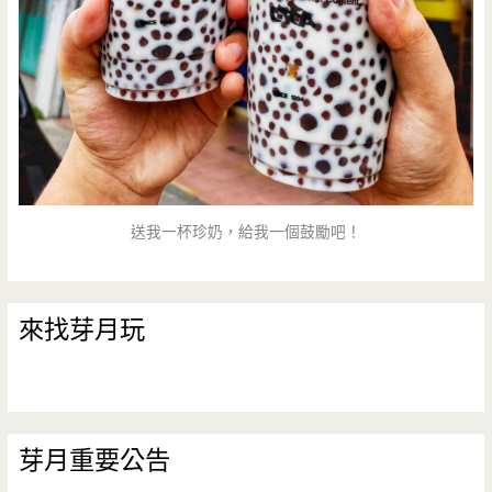
送我一杯珍奶，給我一個鼓勵吧！
來找芽月玩
芽月重要公告