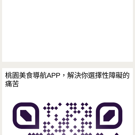
最
大
的
圖
書
館，
用
桃園美食導航APP，解決你選擇性障礙的
痛苦
音
樂
做
主
題，