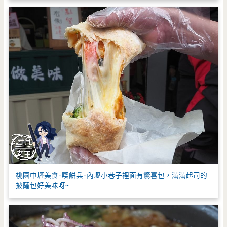
桃園中壢美食-喫餅兵-內壢小巷子裡面有驚喜包，滿滿起司的
披薩包好美味呀~