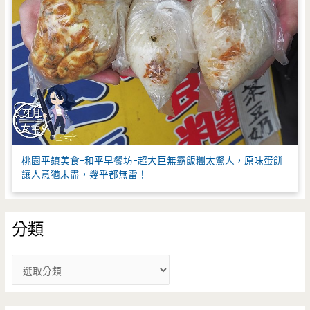
桃園平鎮美食-和平早餐坊-超大巨無霸飯糰太驚人，原味蛋餅
讓人意猶未盡，幾乎都無雷！
分類
分
類