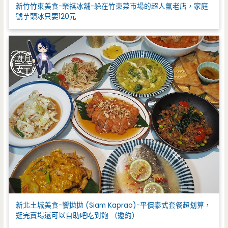
新竹竹東美食-榮祺冰舖-躲在竹東菜市場的超人氣老店，家庭
號芋頭冰只要120元
新北土城美食-饗拋拋 (Siam Kaprao)-平價泰式套餐超划算，
逛完賣場還可以自助吧吃到飽 （邀約）