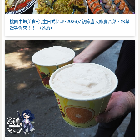
桃園中壢美食-海童日式料理-2026父親節盛大節慶合菜，松葉
蟹等你來！！ （邀約）