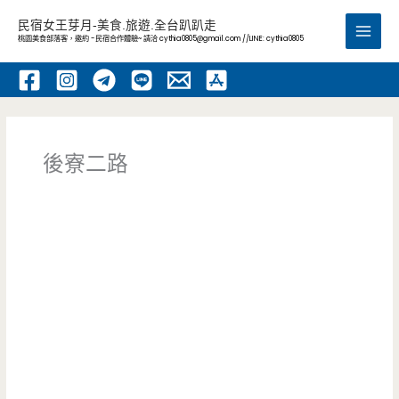
跳
民宿女王芽月-美食.旅遊.全台趴趴走
至
桃園美食部落客，邀約 -民宿合作體驗~ 請洽
cythia0805@gmail.com
//LINE: cythia0805
Main
主
要
Men
內
容
後寮二路