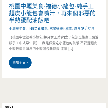
桃園中壢美食-福德小籠包-純手工
麵皮小籠包會噴汁，再來個邪惡的
半熟蛋配油飯吧
中壢早午餐
,
中壢美食景點
,
吃喝玩樂in桃園
,
愛食記
/
芽月
【桃園中壢福德小籠包|芽月女王美食|太子駕訓班後寮二路油
飯手工中式早午餐】 我是個愛吃小籠包的孩紙 不管是麵皮
小籠包還是薄皮的小籠湯包我都愛 這家 […]
桃
閱讀全文 »
園
中
壢
美