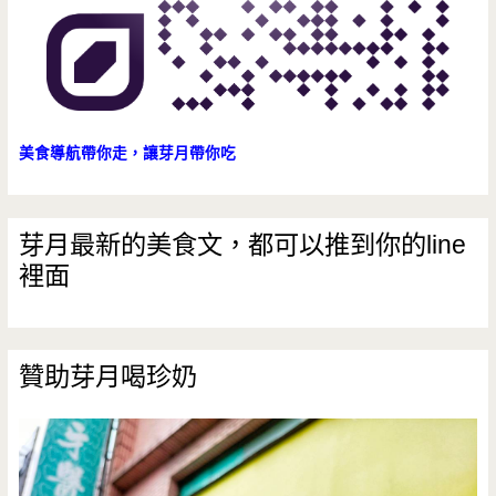
熟
蛋
配
油
美食導航帶你走，讓芽月帶你吃
飯
吧
芽月最新的美食文，都可以推到你的line
裡面
贊助芽月喝珍奶