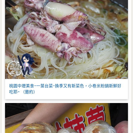
桃園中壢美食-一葉台菜-換季又有新菜色，小卷米粉鍋新鮮好
吃耶~ （邀約）