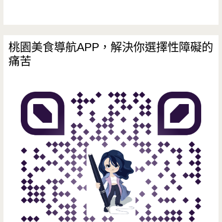
籠
包
會
桃園美食導航APP，解決你選擇性障礙的
痛苦
噴
汁，
再
來
個
邪
惡
的
半