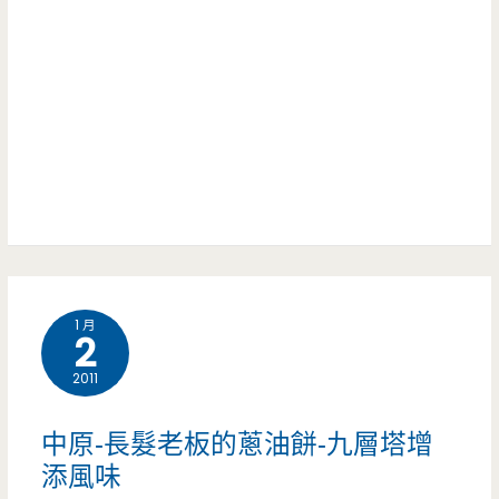
連
就
鎖
讓
餐
你
飲-
吃
好
飽
吃
飽
的
(邀
1 月
素
2
約)
食
2011
(已
早
更
中原-長髮老板的蔥油餅-九層塔增
午
名)
添風味