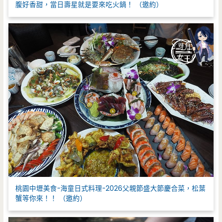
腹好香甜，當日壽星就是要來吃火鍋！ （邀約）
桃園中壢美食-海童日式料理-2026父親節盛大節慶合菜，松葉
蟹等你來！！ （邀約）