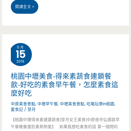
桃
閱讀全文 »
園
中
壢
5 月
15
美
2019
食-
駱
桃園中壢美食-得來素蔬食連鎖餐
飲-好吃的素食早午餐，怎麼素食這
先
麼好吃
生
中原美食景點
,
中壢早午餐
,
中壢美食景點
,
吃喝玩樂in桃園
,
義
愛食記
/
芽月
大
【桃園中壢得來素健康蔬食|芽月女王美食|中原夜市弘揚路早
午餐晚餐蛋奶素熱狗堡】 如果我想吃素食的話 第一個問的
利