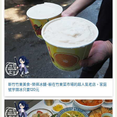
新竹竹東美食-榮祺冰舖-躲在竹東菜市場的超人氣老店，家庭
號芋頭冰只要120元