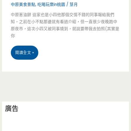
餐，
中原美食景點
,
吃喝玩樂in桃園
/
芽月
怎
中原蔥油餅 這家也是小四他那個交情不錯的同事報給我們
知，之前在小不點那邊就有看過介紹，但一直很少夜晚跑中
麼
原夜市，這次小四又被同事燒到，就說要帶我去拍照(其實是
素
你
食
中
閱讀全文 »
這
原-
麼
長
好
髮
吃
老
廣告
板
的
蔥