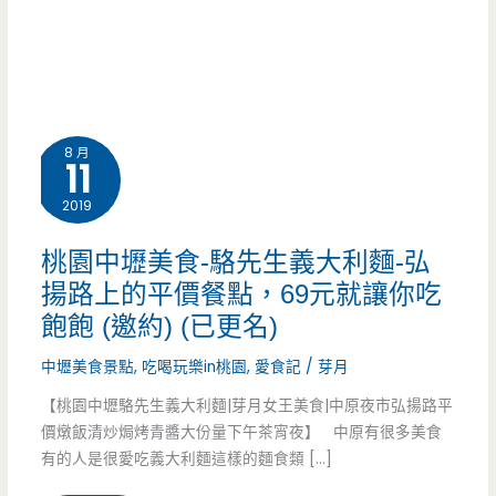
8 月
11
2019
桃園中壢美食-駱先生義大利麵-弘
揚路上的平價餐點，69元就讓你吃
飽飽 (邀約) (已更名)
中壢美食景點
,
吃喝玩樂in桃園
,
愛食記
/
芽月
【桃園中壢駱先生義大利麵|芽月女王美食|中原夜市弘揚路平
價燉飯清炒焗烤青醬大份量下午茶宵夜】 中原有很多美食
有的人是很愛吃義大利麵這樣的麵食類 […]