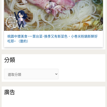
桃園中壢美食-一葉台菜-換季又有新菜色，小卷米粉鍋新鮮好
吃耶~ （邀約）
分類
分
類
廣告