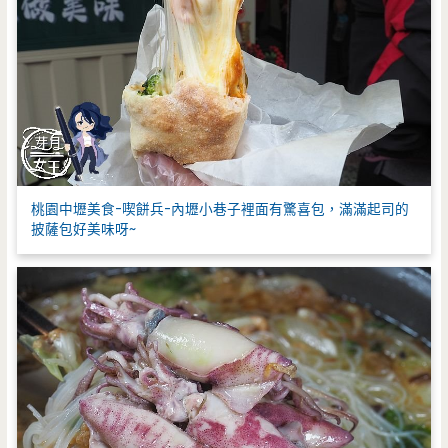
桃園中壢美食-喫餅兵-內壢小巷子裡面有驚喜包，滿滿起司的
披薩包好美味呀~