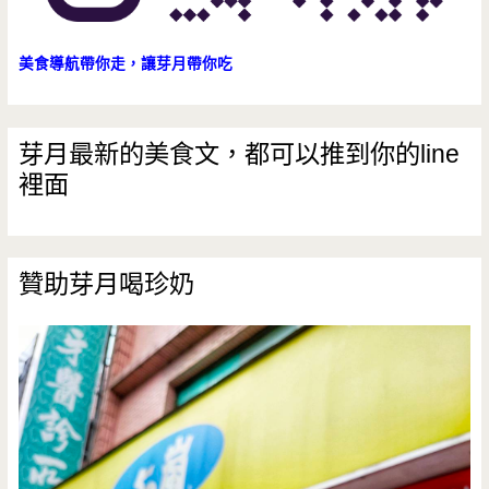
美食導航帶你走，讓芽月帶你吃
芽月最新的美食文，都可以推到你的line
裡面
贊助芽月喝珍奶