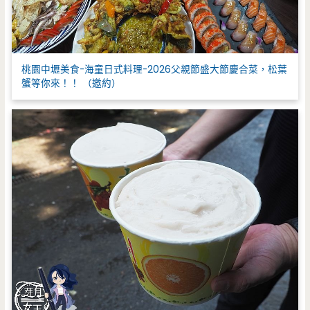
桃園中壢美食-海童日式料理-2026父親節盛大節慶合菜，松葉
蟹等你來！！ （邀約）