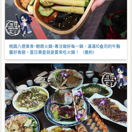
桃園八德美食-朝鼎火鍋-專注做好每一鍋，滿滿10盎司的牛胸
腹好香甜，當日壽星就是要來吃火鍋！ （邀約）