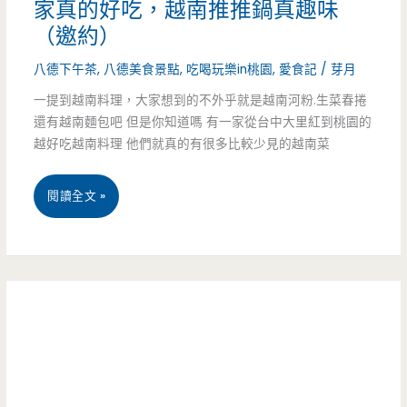
家真的好吃，越南推推鍋真趣味
八
（邀約）
德
八德下午茶
,
八德美食景點
,
吃喝玩樂in桃園
,
愛食記
/
芽月
店-
一提到越南料理，大家想到的不外乎就是越南河粉.生菜春捲
還有越南麵包吧 但是你知道嗎 有一家從台中大里紅到桃園的
雙
越好吃越南料理 他們就真的有很多比較少見的越南菜
魚
叻
桃
閱讀全文 »
沙
園
麵
八
湯
德
頭
美
好，
食-
還
越