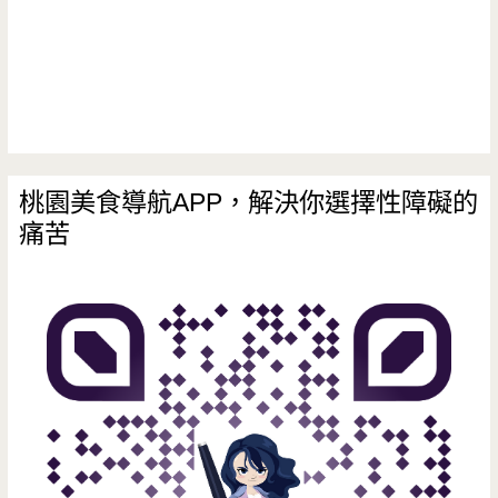
理-
低
卡
料
理
桃園美食導航APP，解決你選擇性障礙的
痛苦
低
熱
量，
現
在
還
有