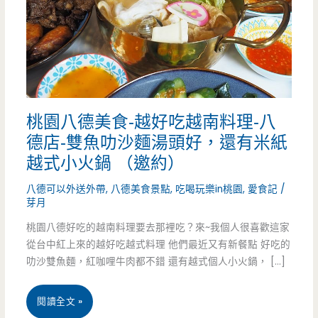
桃園八德美食-越好吃越南料理-八
德店-雙魚叻沙麵湯頭好，還有米紙
越式小火鍋 （邀約）
八德可以外送外帶
,
八德美食景點
,
吃喝玩樂in桃園
,
愛食記
/
芽月
桃園八德好吃的越南料理要去那裡吃？來~我個人很喜歡這家
從台中紅上來的越好吃越式料理 他們最近又有新餐點 好吃的
叻沙雙魚麵，紅咖哩牛肉都不錯 還有越式個人小火鍋， […]
桃
閱讀全文 »