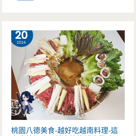
園
八
德
10 月
20
美
2024
食-
越
好
吃
越
南
料
桃園八德美食-越好吃越南料理-這
理-