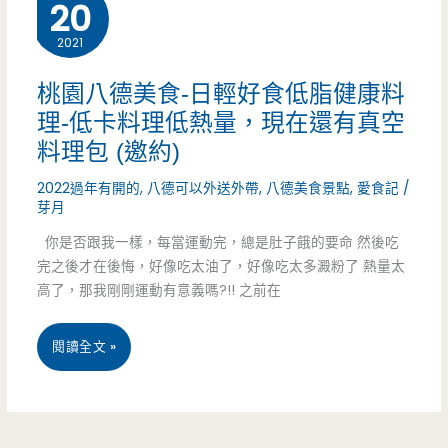
吃，
20
越
2021
南
桃園八德美食-日輕好食低脂健康料
推
理-低卡料理低熱量，現在還有真空
料理包 (邀約)
推
2022過年有開的
,
八德可以外送外帶
,
八德美食景點
,
愛食記
/
鍋
芽月
真
你是否跟我一樣，每當運動完，總是肚子餓的要命 然後吃
完之後才在後悔，好像吃太油了，好像吃太多澱粉了 熱量太
趣
高了，那我剛剛運動有意義嗎?!! 之前在
味
（邀
桃
閱讀全文 »
約）
園
八