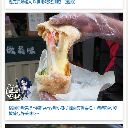
逛完賣場還可以自助吧吃到飽 （邀約）
桃園中壢美食-喫餅兵-內壢小巷子裡面有驚喜包，滿滿起司的
披薩包好美味呀~