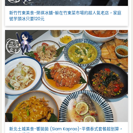
新竹竹東美食-榮祺冰舖-躲在竹東菜市場的超人氣老店，家庭
號芋頭冰只要120元
新北土城美食-饗拋拋 (Siam Kaprao)-平價泰式套餐超划算，