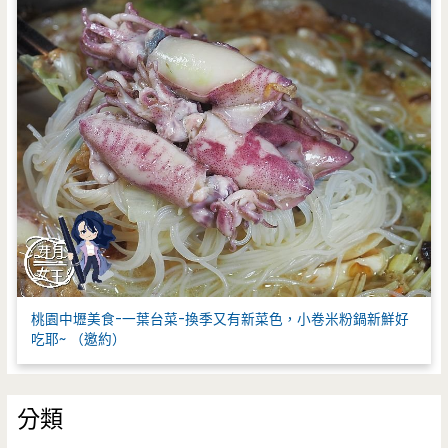
桃園中壢美食-一葉台菜-換季又有新菜色，小卷米粉鍋新鮮好
吃耶~ （邀約）
分類