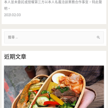
本人並未委託或授權第三方以本人名義洽談業務合作事宜，特此聲
明。
2021.02.03
搜
尋
關
鍵
近期文章
字
: