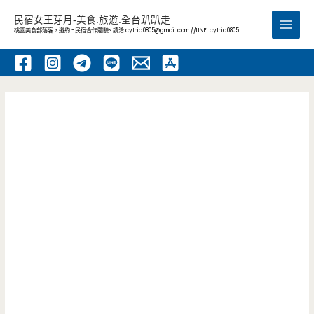
跳
民宿女王芽月-美食.旅遊.全台趴趴走
至
桃園美食部落客，邀約 -民宿合作體驗~ 請洽
cythia0805@gmail.com
//LINE: cythia0805
Main
主
要
Men
內
容