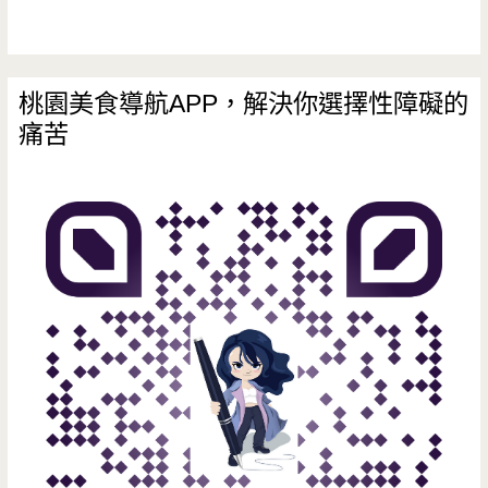
麵
超
驚
桃園美食導航APP，解決你選擇性障礙的
痛苦
人，
豚
骨
純
正
的
好
味
道