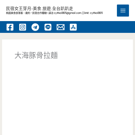
跳
民宿女王芽月-美食.旅遊.全台趴趴走
至
桃園美食部落客，邀約 -民宿合作體驗~ 請洽
cythia0805@gmail.com
//LINE: cythia0805
Main
主
要
Men
內
容
大海豚骨拉麵