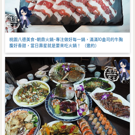
桃園八德美食-朝鼎火鍋-專注做好每一鍋，滿滿10盎司的牛胸
腹好香甜，當日壽星就是要來吃火鍋！ （邀約）