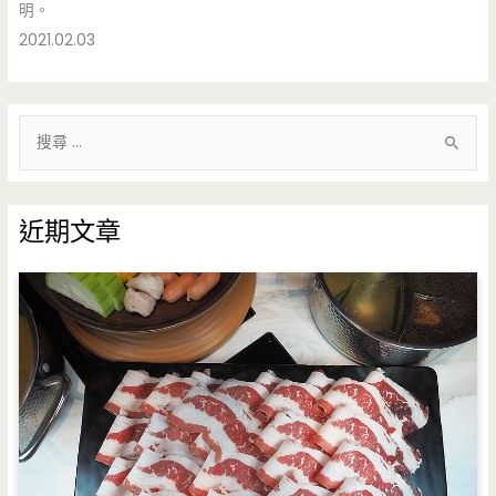
明。
2021.02.03
搜
尋
關
鍵
近期文章
字
: