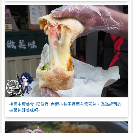
桃園中壢美食-喫餅兵-內壢小巷子裡面有驚喜包，滿滿起司的
披薩包好美味呀~