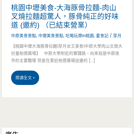
桃園中壢美食-大海豚骨拉麵-肉山
叉燒拉麵超驚人，豚骨純正的好味
道 (邀約) （已結束營業）
中原美食景點
,
中壢美食景點
,
吃喝玩樂in桃園
,
愛食記
/
芽月
【桃園中壢大海豚骨拉麵|芽月女王美食|中原大學肉山叉燒大
份量柏德廣場】 中原大學附近的實踐路，向來就是中原夜
市的主要戰場 但是在靠近柏德廣場這邊的 […]
桃
閱讀全文 »
園
中
壢
美