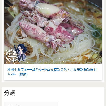
桃園中壢美食-一葉台菜-換季又有新菜色，小卷米粉鍋新鮮好
吃耶~ （邀約）
分類
分