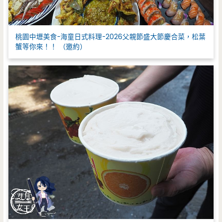
桃園中壢美食-海童日式料理-2026父親節盛大節慶合菜，松葉
蟹等你來！！ （邀約）