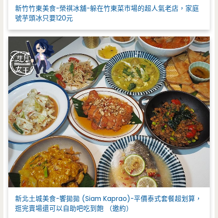
新竹竹東美食-榮祺冰舖-躲在竹東菜市場的超人氣老店，家庭
號芋頭冰只要120元
新北土城美食-饗拋拋 (Siam Kaprao)-平價泰式套餐超划算，
逛完賣場還可以自助吧吃到飽 （邀約）