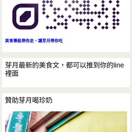
(邀
約)
（已
結
美食導航帶你走，讓芽月帶你吃
束
營
芽月最新的美食文，都可以推到你的line
裡面
業）
贊助芽月喝珍奶