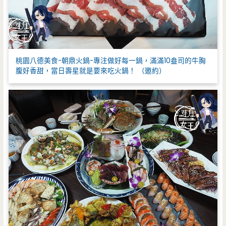
桃園八德美食-朝鼎火鍋-專注做好每一鍋，滿滿10盎司的牛胸
腹好香甜，當日壽星就是要來吃火鍋！ （邀約）