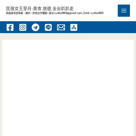
跳
民宿女王芽月-美食.旅遊.全台趴趴走
至
桃園美食部落客，邀約 -民宿合作體驗~ 請洽
cythia0805@gmail.com
//LINE: cythia0805
Main
主
要
Men
內
容