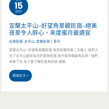
哇
15
依
2013
Kitty
宜蘭太平山–好望角景觀民宿–絕美
親
夜景令人醉心，來度蜜月最適宜
子
台灣民宿
,
太平山
,
宜蘭民宿
/
芽月
四
宜蘭太平山–好望角景觀民宿 來到宜蘭的第二天晚上 我們入
住了太平山最有名的好望角民宿 為什麼叫做最有名咧~ 咱們
人
來看下去 為了要了解好望角民宿 還跟
房，
宜
閱讀全文 »
浪
蘭
漫
太
滿
平
分