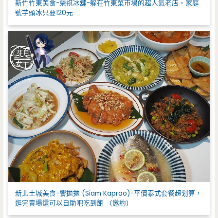
新竹竹東美食-榮祺冰舖-躲在竹東菜市場的超人氣老店，家庭
號芋頭冰只要120元
新北土城美食-饗拋拋 (Siam Kaprao)-平價泰式套餐超划算，
逛完賣場還可以自助吧吃到飽 （邀約）