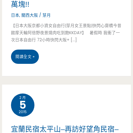
萬塊!!
日本
,
關西大阪
/
芽月
【日本大阪京都小資女自由行|芽月女王景點|快閃心齋橋今昔
館摩天輪阿倍野夜景燒肉吃到飽KKDAY】 暑假時 我衝了一
次日本自由行 72小時快閃大阪+ […]
2019
閱讀全文 »
日
本
大
2 月
5
阪
2015
自
由
宜蘭民宿太平山–再訪好望角民宿–