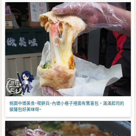
桃園中壢美食-喫餅兵-內壢小巷子裡面有驚喜包，滿滿起司的
披薩包好美味呀~