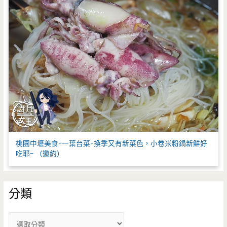
桃園中壢美食-一葉台菜-換季又有新菜色，小卷米粉鍋新鮮好
吃耶~ （邀約）
分類
分