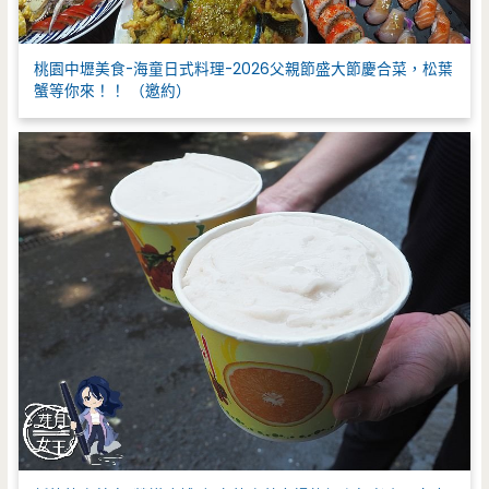
桃園中壢美食-海童日式料理-2026父親節盛大節慶合菜，松葉
蟹等你來！！ （邀約）