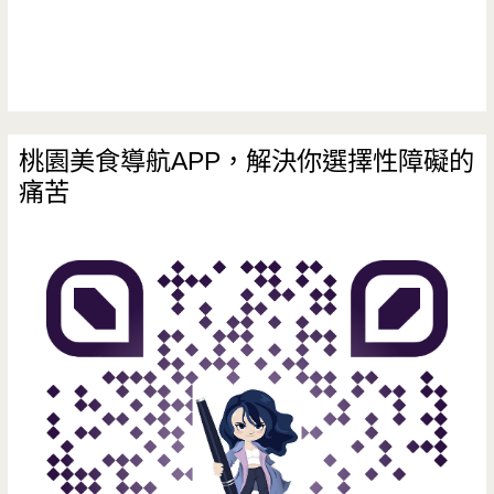
夜
景
令
人
桃園美食導航APP，解決你選擇性障礙的
痛苦
醉
心，
來
度
蜜
月
最
適