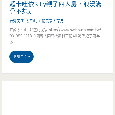
行-
超卡哇依Kitty親子四人房，浪漫滿
分不想走
行
台灣民宿
,
太平山
,
宜蘭民宿
/
芽月
程
宜蘭太平山–好望角民宿 http://www.hwjhouse.com.tw/
表
03-980-1278 宜蘭縣大同鄉松羅村玉蘭46號 睽違了兩年
路
多，
線
宜
閱讀全文 »
安
蘭
排-72
民
小
宿
時
太
超
平
熱
山