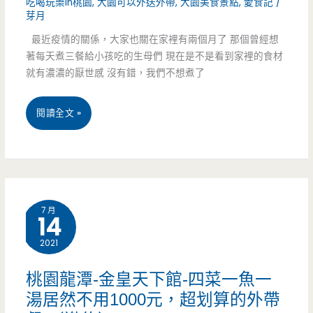
吃喝玩樂in桃園
,
大園可以外送外帶
,
大園美食景點
,
愛食記
/
被
芽月
燒
最近疫情的關係，大家也關在家裡有兩個月了 那個曾經想
著每天煮三餐給小孩吃的生母們 現在是不是看到家裡的食材
肉
就有濃濃的厭世感 沒有錯，我們不想煮了
耽
桃
閱讀全文 »
誤
園
的
大
另
園
類
7 月
14
美
壽
2021
食-
司，
海
50
桃園龍潭-金皇天下館-四菜一魚一
湯居然不用1000元，超划算的外帶
霸
貫