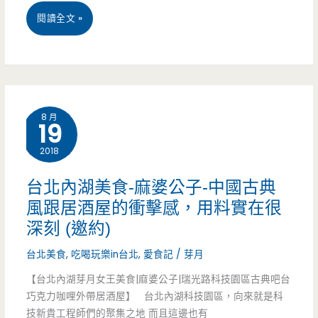
跟
桃
閱讀全文 »
隨
園
美
食-
8 月
19
艾
2018
隆
義
台北內湖美食-麻婆公子-中國古典
風跟居酒屋的衝擊感，用料實在很
式
深刻 (邀約)
美
台北美食
,
吃喝玩樂in台北
,
愛食記
/
芽月
食-
【台北內湖芽月女王美食|麻婆公子|瑞光路科技園區古典吧台
中
巧克力咖哩外帶居酒屋】 台北內湖科技園區，向來就是科
技新貴工程師們的聚集之地 而且這邊也有
西