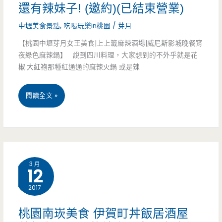
還有辣妹子! (邀約)(已結束營業)
卡
點
中壢美食景點
,
吃喝玩樂in桃園
/
芽月
【桃園中壢芽月女王美食|上上籤麻辣酒場|威尼斯影城晚餐宵
（已
夜綠色麻辣鍋】 說到四川料理，大家想到的不外乎就是花
結
椒.大紅袍那種紅通通的麻辣火鍋 或是辣
束
桃
閱讀全文 »
營
園
業）
中
壢
3 月
12
美
2017
食-
上
桃園南崁美食 伊賀町丼飯居酒屋