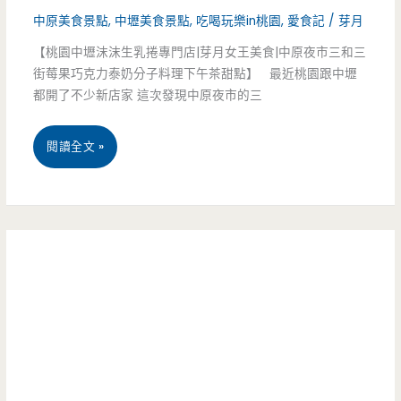
99
中原美食景點
,
中壢美食景點
,
吃喝玩樂in桃園
,
愛食記
/
芽月
輕
元
【桃園中壢沫沫生乳捲專門店|芽月女王美食|中原夜市三和三
好
街莓果巧克力泰奶分子料理下午茶甜點】 最近桃園跟中壢
實
都開了不少新店家 這次發現中原夜市的三
食
在
低
有
桃
閱讀全文 »
脂
夠
園
健
威
中
康
壢
料
美
理-
食-
換
沫
個
沫