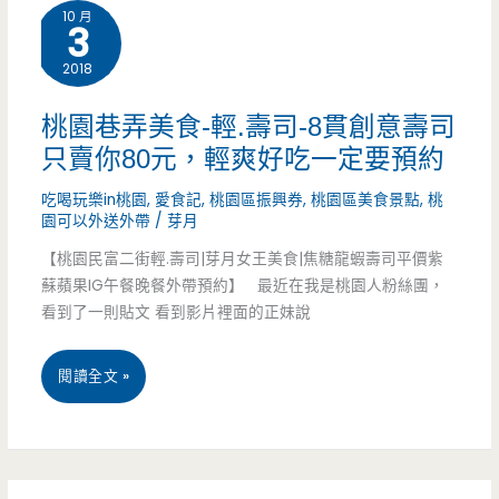
10 月
3
美
2018
食-
NO39-
桃園巷弄美食-輕.壽司-8貫創意壽司
只賣你80元，輕爽好吃一定要預約
漁
吃喝玩樂in桃園
,
愛食記
,
桃園區振興券
,
桃園區美食景點
,
桃
人
園可以外送外帶
/
芽月
碼
【桃園民富二街輕.壽司|芽月女王美食|焦糖龍蝦壽司平價紫
頭-
蘇蘋果IG午餐晚餐外帶預約】 最近在我是桃園人粉絲團，
看到了一則貼文 看到影片裡面的正妹說
老
孫
桃
閱讀全文 »
煎
園
餅-
巷
煎