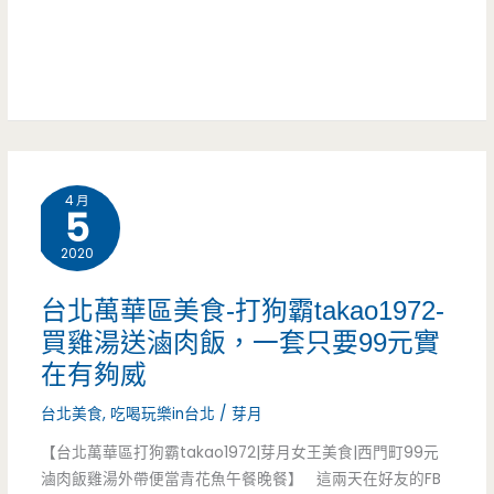
讓
上
人
的
印
銅
象
板
深
4 月
美
5
刻，
食，
2020
還
一
有
台北萬華區美食-打狗霸takao1972-
大
買雞湯送滷肉飯，一套只要99元實
榴
在有夠威
碗
槤
台北美食
,
吃喝玩樂in台北
/
芽月
只
披
【台北萬華區打狗霸takao1972|芽月女王美食|西門町99元
要
薩
滷肉飯雞湯外帶便當青花魚午餐晚餐】 這兩天在好友的FB