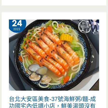
平
鎮
8 月
24
美
2022
食-
厚
冶
Bakery&Cafe-
高
品
質
台北大安區美食-37號海鮮粥/麵-成
烘
功國宅內低調小店，鮮美湯頭沒有