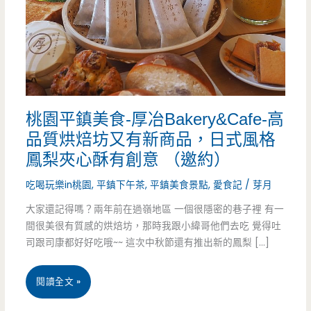
桃園平鎮美食-厚冶Bakery&Cafe-高
品質烘焙坊又有新商品，日式風格
鳳梨夾心酥有創意 （邀約）
吃喝玩樂in桃園
,
平鎮下午茶
,
平鎮美食景點
,
愛食記
/
芽月
大家還記得嗎？兩年前在過嶺地區 一個很隱密的巷子裡 有一
間很美很有質感的烘焙坊，那時我跟小緯哥他們去吃 覺得吐
司跟司康都好好吃哦~~ 這次中秋節還有推出新的鳳梨 […]
桃
閱讀全文 »
園