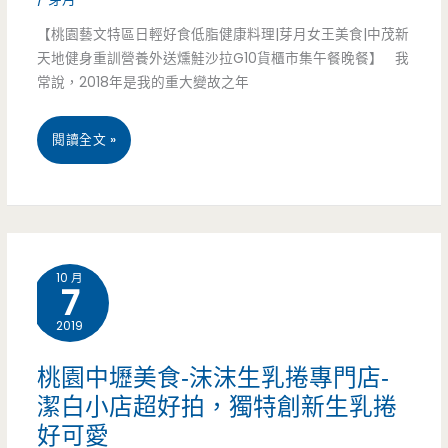
【桃園藝文特區日輕好食低脂健康料理|芽月女王美食|中茂新
買
天地健身重訓營養外送燻鮭沙拉G10貨櫃市集午餐晚餐】 我
雞
常說，2018年是我的重大變故之年
湯
桃
閱讀全文 »
送
園
滷
藝
肉
文
飯，
10 月
7
特
一
2019
區
套
美
桃園中壢美食-沫沫生乳捲專門店-
只
潔白小店超好拍，獨特創新生乳捲
食-
要
好可愛
日