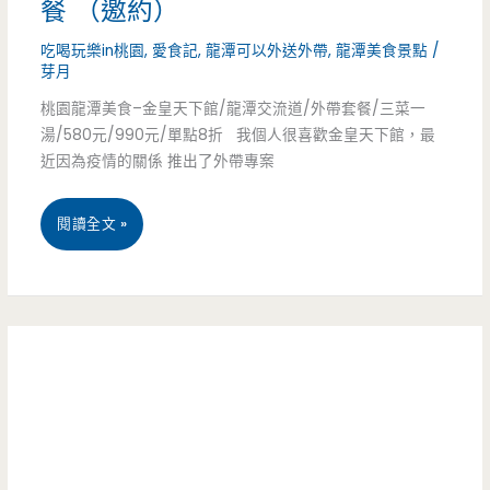
餐 （邀約）
王
鮭
吃喝玩樂in桃園
,
愛食記
,
龍潭可以外送外帶
,
龍潭美食景點
/
航
魚
芽月
空
握
桃園龍潭美食–金皇天下館/龍潭交流道/外帶套餐/三菜一
湯/580元/990元/單點8折 我個人很喜歡金皇天下館，最
館-
壽
近因為疫情的關係 推出了外帶專案
防
司
桃
閱讀全文 »
疫
只
園
個
賣
龍
人
你
潭-
餐
850
金
只
元
皇
要
（邀
天
149
約）