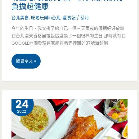
焙
負擔超健康
坊
台北美食
,
吃喝玩樂in台北
,
愛食記
/
芽月
又
今年的生日，我安排了給自己一個三天兩夜的假期好好放鬆
在台北遠東香格里拉飯店度過了一個很棒的生日 那時就有在
有
GOOGLE地圖發現這家躲在巷弄裡面的37號海鮮粥
新
商
台
閱讀全文 »
品，
北
日
大
式
安
4 月
24
風
區
2022
格
美
鳳
食-37