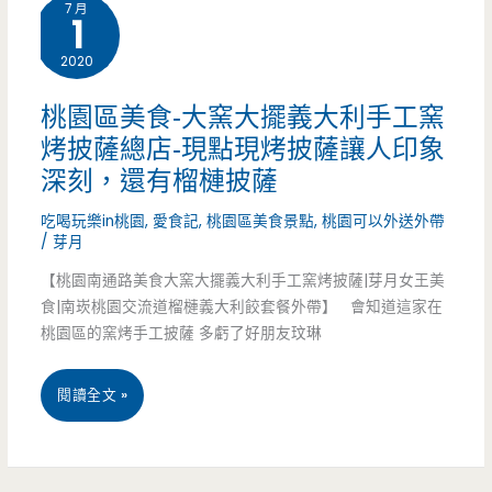
7 月
1
美
2020
食-
北
桃園區美食-大窯大擺義大利手工窯
烤披薩總店-現點現烤披薩讓人印象
角
深刻，還有榴槤披薩
魚
吃喝玩樂in桃園
,
愛食記
,
桃園區美食景點
,
桃園可以外送外帶
蛋
/
芽月
香
【桃園南通路美食大窯大擺義大利手工窯烤披薩|芽月女王美
食|南崁桃園交流道榴槤義大利餃套餐外帶】 會知道這家在
港
桃園區的窯烤手工披薩 多虧了好朋友玟琳
街
桃
閱讀全文 »
邊
園
小
區
吃-