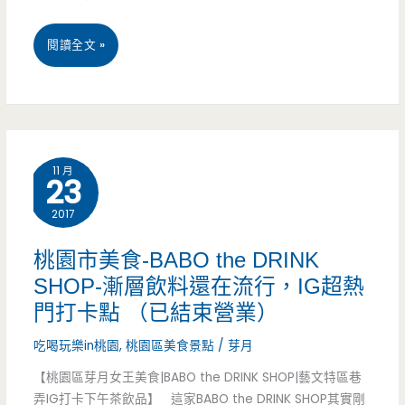
結
台
閱讀全文 »
合
北
有
內
新
湖
奇，
11 月
23
美
豆
2017
食-
豉
麻
桃園市美食-BABO the DRINK
蚵
SHOP-漸層飲料還在流行，IG超熱
婆
也
門打卡點 （已結束營業）
公
可
吃喝玩樂in桃園
,
桃園區美食景點
/
芽月
子-
以
【桃園區芽月女王美食|BABO the DRINK SHOP|藝文特區巷
中
弄IG打卡下午茶飲品】 這家BABO the DRINK SHOP其實剛