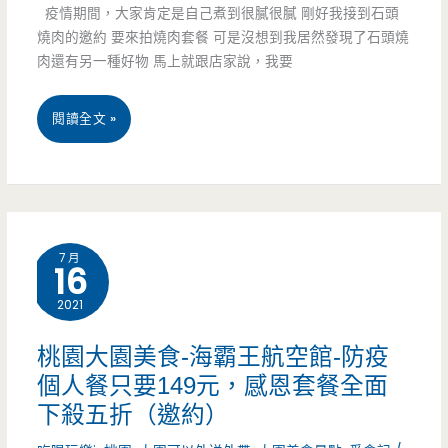
日
疫情期間，大家肯定是自己煮到很膩很膩 剛好我接到石頭
燒肉的邀約 要來拍燒肉套餐 可是沒想到我居然發現了石頭燒
式
肉還有另一種好物 馬上就跟店家說，我要
菜
色
桃
閱讀全文 »
混
園
搭
區
超
美
7 月
16
有
食-
2021
趣
石
（邀
頭
桃園大園美食-海霸王航空館-防疫
個人餐只要149元，感恩套餐全面
約）
燒
下殺五折（邀約）
肉-