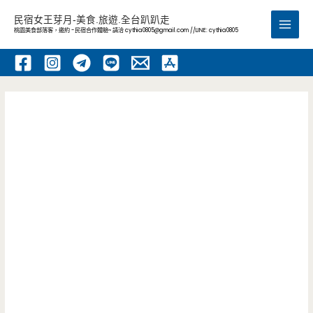
跳
民宿女王芽月-美食.旅遊.全台趴趴走
至
桃園美食部落客，邀約 -民宿合作體驗~ 請洽
cythia0805@gmail.com
//LINE: cythia0805
Main
主
要
Men
內
容