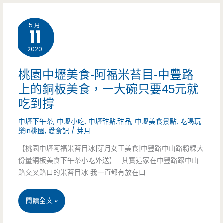
美
傳
5 月
11
食-
統
2020
大
香
窯
港
桃園中壢美食-阿福米苔目-中豐路
上的銅板美食，一大碗只要45元就
大
小
吃到撐
擺
吃
中壢下午茶
,
中壢小吃
,
中壢甜點.甜品
,
中壢美食景點
,
吃喝玩
義
在
樂in桃園
,
愛食記
/
芽月
大
八
【桃園中壢阿福米苔目冰|芽月女王美食|中豐路中山路粉粿大
份量銅板美食下午茶小吃外送】 其實這家在中豐路跟中山
利
德，
路交叉路口的米苔目冰 我一直都有放在口
手
牛
桃
閱讀全文 »
工
肉
園
窯
丸