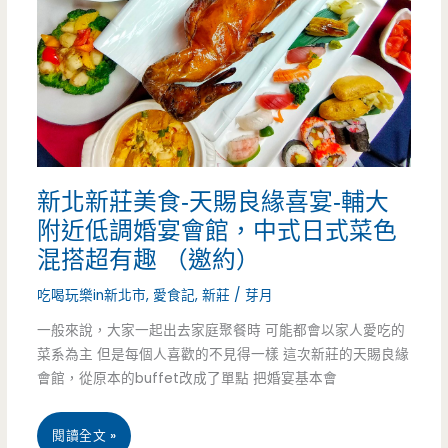
梨
號
夾
海
心
鮮
酥
粥/
有
麵-
新北新莊美食-天賜良緣喜宴-輔大
創
成
附近低調婚宴會館，中式日式菜色
意
功
混搭超有趣 （邀約）
（邀
國
吃喝玩樂in新北市
,
愛食記
,
新莊
/
芽月
約）
宅
一般來說，大家一起出去家庭聚餐時 可能都會以家人愛吃的
菜系為主 但是每個人喜歡的不見得一樣 這次新莊的天賜良緣
內
會館，從原本的buffet改成了單點 把婚宴基本會
低
調
新
閱讀全文 »