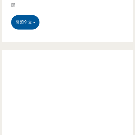
變
開
國
成
古
桃
閱讀全文 »
西
典
園
餐
風
市
義
跟
美
大
居
食-
利
酒
BABO
麵
屋
the
的
DRINK
衝
SHOP-
擊
漸
感，