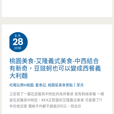
（已
約
車
結
到
束
店
營
8 月
面，
28
業）
老
2018
顧
桃園美食-艾隆義式美食-中西結合
客
有新奇，豆豉蚵也可以變成西餐義
大利麵
依
吃喝玩樂in桃園
,
愛食記
,
桃園區美食景點
/
芽月
舊
之前寫了一篇在武陵高中附近的為伴餐桌 就有粉絲來報 一樣
死
是在武陵高中附近，IEKA正對面的艾隆義式美食 可是賣了17
忠
年的老店家 價格平均都不超過200元，而且份