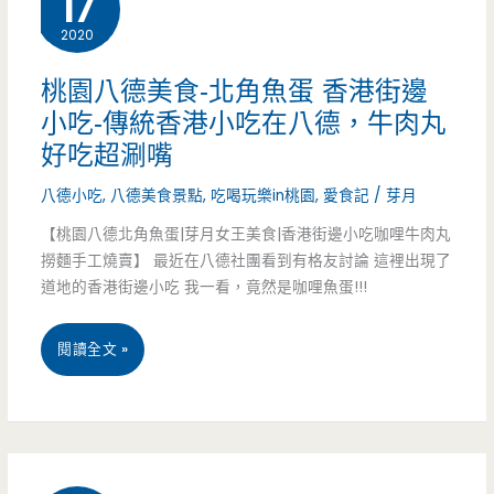
17
1000
2020
約）
元，
桃園八德美食-北角魚蛋 香港街邊
超
小吃-傳統香港小吃在八德，牛肉丸
好吃超涮嘴
划
八德小吃
,
八德美食景點
,
吃喝玩樂in桃園
,
愛食記
/
芽月
算
【桃園八德北角魚蛋|芽月女王美食|香港街邊小吃咖哩牛肉丸
的
撈麵手工燒賣】 最近在八德社團看到有格友討論 這裡出現了
外
道地的香港街邊小吃 我一看，竟然是咖哩魚蛋!!!
帶
桃
閱讀全文 »
餐
園
（邀
八
約）
德