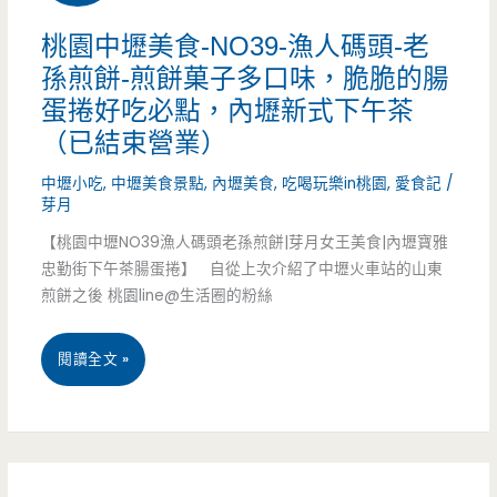
重
拍，
桃園中壢美食-NO39-漁人碼頭-老
新
獨
孫煎餅-煎餅菓子多口味，脆脆的腸
獲
蛋捲好吃必點，內壢新式下午茶
特
得
（已結束營業）
創
所
中壢小吃
,
中壢美食景點
,
內壢美食
,
吃喝玩樂in桃園
,
愛食記
/
新
芽月
需
生
【桃園中壢NO39漁人碼頭老孫煎餅|芽月女王美食|內壢寶雅
的
忠勤街下午茶腸蛋捲】 自從上次介紹了中壢火車站的山東
乳
煎餅之後 桃園line@生活圈的粉絲
營
捲
養
桃
閱讀全文 »
好
素
園
可
(邀
中
愛
約)
壢