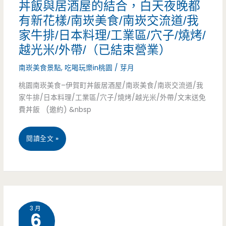
丼飯與居酒屋的結合，白天夜晚都
上
有新花樣/南崁美食/南崁交流道/我
籤
家牛排/日本料理/工業區/穴子/燒烤/
麻
越光米/外帶/（已結束營業）
辣
南崁美食景點
,
吃喝玩樂in桃園
/
芽月
酒
桃園南崁美食–伊賀町丼飯居酒屋/南崁美食/南崁交流道/我
家牛排/日本料理/工業區/穴子/燒烤/越光米/外帶/文末送免
場-
費丼飯 (邀約) &nbsp
全
桃
閱讀全文 »
台
園
首
南
創
崁
綠
3 月
6
美
色