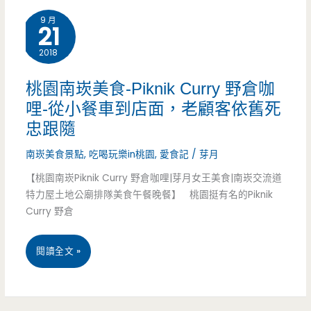
弄
9 月
餅
21
美
菓
2018
食-
子
輕.
桃園南崁美食-Piknik Curry 野倉咖
多
哩-從小餐車到店面，老顧客依舊死
壽
忠跟隨
口
司-8
南崁美食景點
,
吃喝玩樂in桃園
,
愛食記
/
芽月
味，
貫
【桃園南崁Piknik Curry 野倉咖哩|芽月女王美食|南崁交流道
脆
創
特力屋土地公廟排隊美食午餐晚餐】 桃園挺有名的Piknik
脆
Curry 野倉
意
的
壽
桃
閱讀全文 »
腸
司
園
蛋
只
南