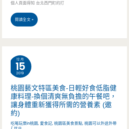
45
個人頁面得知 台北西門町的打
元
台
閱讀全文 »
就
北
吃
萬
到
華
撐
12 月
15
區
2019
美
食-
桃園藝文特區美食-日輕好食低脂健
康料理-換個清爽無負擔的午餐吧，
打
讓身體重新獲得所需的營養素 (邀
狗
約)
霸
吃喝玩樂in桃園
,
愛食記
,
桃園區美食景點
,
桃園可以外送外帶
takao1972-
/
芽月