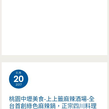
層
用
飲
料
料
實
還
在
在
很
流
深
行，
刻
IG
(邀
11 月
超
20
約)
熱
2017
門
桃園中壢美食-上上籤麻辣酒場-全
打
台首創綠色麻辣鍋，正宗四川料理