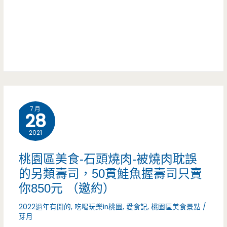
康
大
附
近
低
調
7 月
婚
28
宴
2021
會
桃園區美食-石頭燒肉-被燒肉耽誤
館，
的另類壽司，50貫鮭魚握壽司只賣
你850元 （邀約）
中
2022過年有開的
,
吃喝玩樂in桃園
,
愛食記
,
桃園區美食景點
/
式
芽月