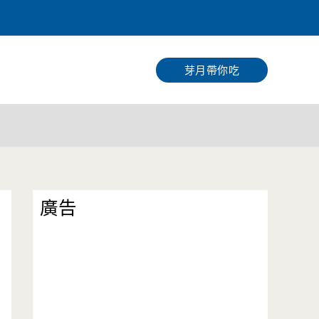
搜
尋
芽月帶你吃
廣告