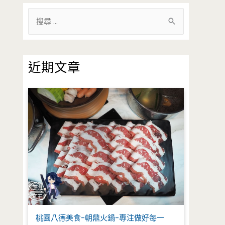
搜
尋
關
鍵
近期文章
字
:
桃園八德美食-朝鼎火鍋-專注做好每一