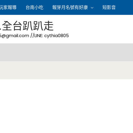
玩家報導
台南小吃
報芽月名號有好康
短影音
.全台趴趴走
05@gmail.com
//LINE: cythia0805