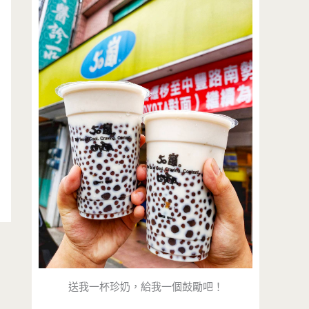
送我一杯珍奶，給我一個鼓勵吧！