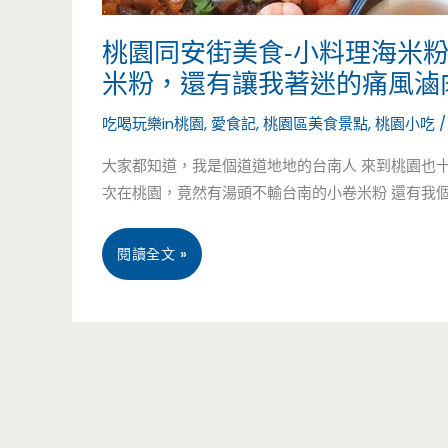
桃園同安街美食-小料理海米
米粉，還有讓我著迷的痛風滷
吃喝玩樂in桃園
,
愛食記
,
桃園區美食景點
,
桃園小吃
大家都知道，我是個道道地地的台南人 來到桃園也
次在桃園，竟然有湯頭不輸台南的小卷米粉 還有我個人
桃
閱讀全文 »
園
同
安
街