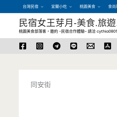
跳
台灣民宿
宜蘭小吃
桃園美食
食尚
至
主
民宿女王芽月-美食.旅遊
要
桃園美食部落客，邀約 -民宿合作體驗~ 請洽
cythia08
內
容
同安街