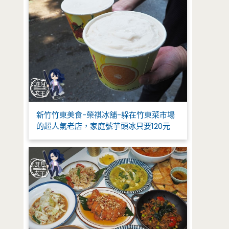
新竹竹東美食-榮祺冰舖-躲在竹東菜市場
的超人氣老店，家庭號芋頭冰只要120元