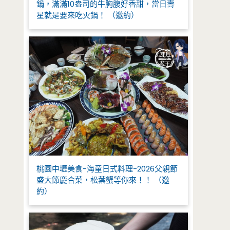
鍋，滿滿10盎司的牛胸腹好香甜，當日壽
星就是要來吃火鍋！ （邀約）
桃園中壢美食-海童日式料理-2026父親節
盛大節慶合菜，松葉蟹等你來！！ （邀
約）