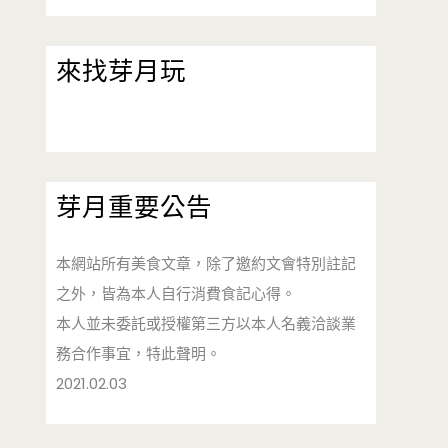
來找芽月玩
芽月重要公告
本網站所有美食文章，除了邀約文會特別註記
之外，皆為本人自行消費食記心得。
本人並未委託或授權第三方以本人名義洽談業
務合作事宜，特此聲明。
2021.02.03