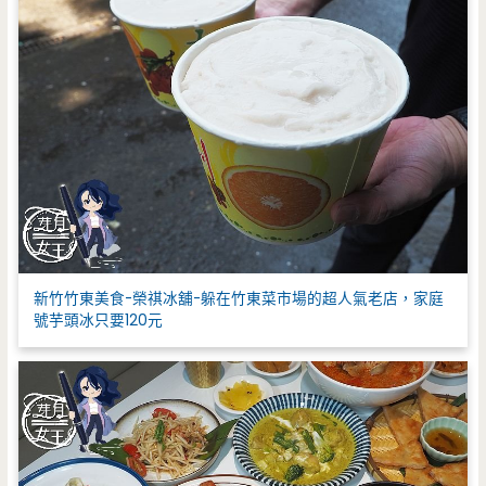
新竹竹東美食-榮祺冰舖-躲在竹東菜市場的超人氣老店，家庭
號芋頭冰只要120元