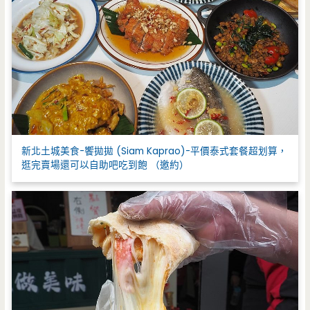
新北土城美食-饗拋拋 (Siam Kaprao)-平價泰式套餐超划算，
逛完賣場還可以自助吧吃到飽 （邀約）