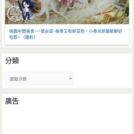
桃園中壢美食-一葉台菜-換季又有新菜色，小卷米粉鍋新鮮好
吃耶~ （邀約）
分類
分
類
廣告