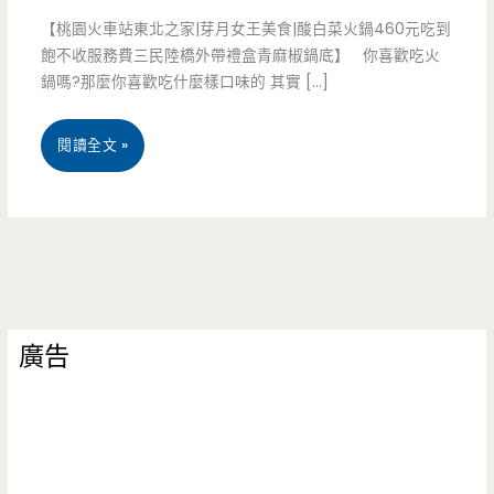
【桃園火車站東北之家|芽月女王美食|酸白菜火鍋460元吃到
飽不收服務費三民陸橋外帶禮盒青麻椒鍋底】 你喜歡吃火
鍋嗎?那麼你喜歡吃什麼樣口味的 其實 […]
桃
閱讀全文 »
園
火
車
站
廣告
美
食-
東
北