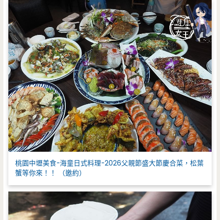
桃園中壢美食-海童日式料理-2026父親節盛大節慶合菜，松葉
蟹等你來！！ （邀約）