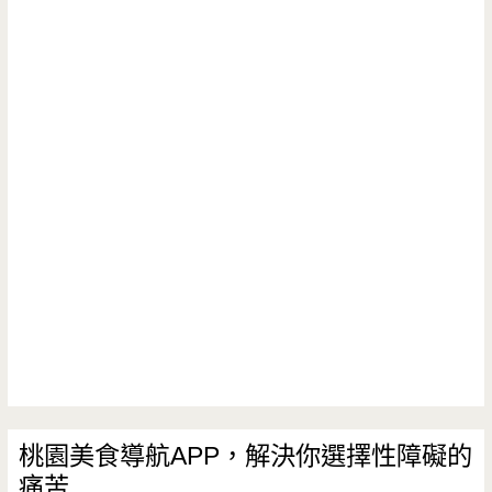
之
家-460
元
酸
菜
白
肉
鍋
吃
到
飽，
桃園美食導航APP，解決你選擇性障礙的
痛苦
自