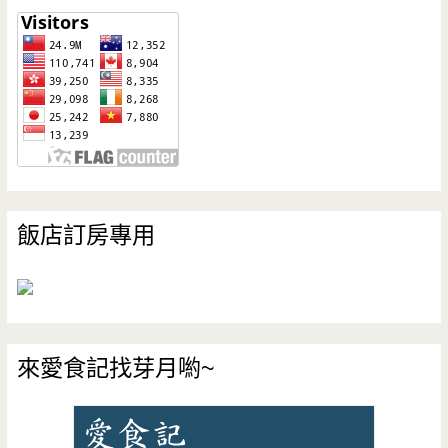
飯店訂房專用
來愛食記找芽月喲~