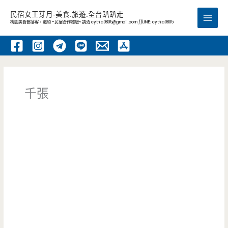
跳
民宿女王芽月-美食.旅遊.全台趴趴走
至
桃園美食部落客，邀約 -民宿合作體驗~ 請洽
cythia0805@gmail.com
//LINE: cythia0805
Main
主
要
Men
內
容
千張