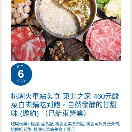
8 月
6
2020
桃園火車站美食-東北之家-460元酸
菜白肉鍋吃到飽，自然發酵的甘甜
味 (邀約) （已結束營業）
吃喝玩樂in桃園
,
愛食記
,
桃園區美食景點
,
桃園可以外送外帶
,
桃園吃到飽
,
桃園火車站美食
/
芽月