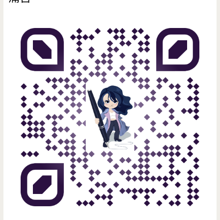
然
發
酵
的
甘
甜
味
(邀
約)
（已
結