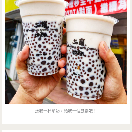
送我一杯珍奶，給我一個鼓勵吧！