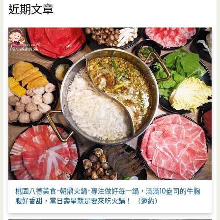
鍵
近期文章
字
:
桃園八德美食-朝鼎火鍋-專注做好每一鍋，滿滿10盎司的牛胸
腹好香甜，當日壽星就是要來吃火鍋！ （邀約）