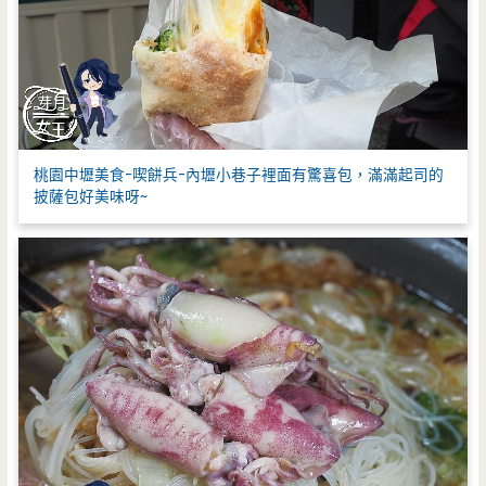
桃園中壢美食-喫餅兵-內壢小巷子裡面有驚喜包，滿滿起司的
披薩包好美味呀~