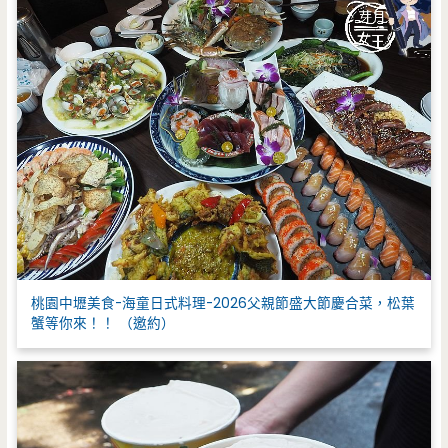
桃園中壢美食-海童日式料理-2026父親節盛大節慶合菜，松葉
蟹等你來！！ （邀約）