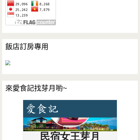
飯店訂房專用
來愛食記找芽月喲~