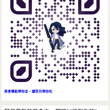
外
面，
在
家
只
要
負
責
吃
就
美食導航帶你走，讓芽月帶你吃
好
（邀