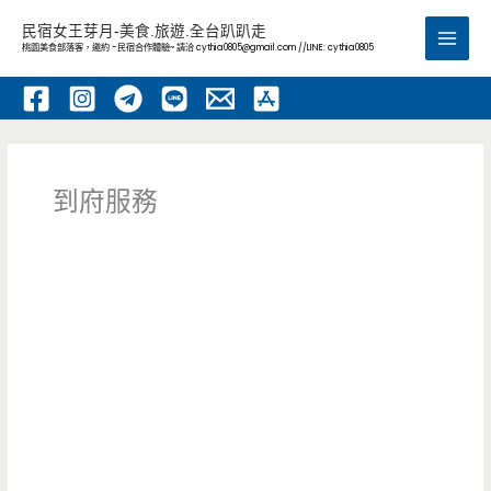
跳
民宿女王芽月-美食.旅遊.全台趴趴走
至
桃園美食部落客，邀約 -民宿合作體驗~ 請洽
cythia0805@gmail.com
//LINE: cythia0805
Main
主
要
Men
內
容
到府服務