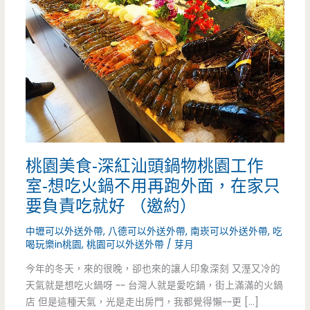
桃園美食-深紅汕頭鍋物桃園工作
室-想吃火鍋不用再跑外面，在家只
要負責吃就好 （邀約）
中壢可以外送外帶
,
八德可以外送外帶
,
南崁可以外送外帶
,
吃
喝玩樂in桃園
,
桃園可以外送外帶
/
芽月
今年的冬天，來的很晚，卻也來的讓人印象深刻 又溼又冷的
天氣就是想吃火鍋呀 ~~ 台灣人就是愛吃鍋，街上滿滿的火鍋
店 但是這種天氣，光是走出房門，我都覺得懶~~更 […]