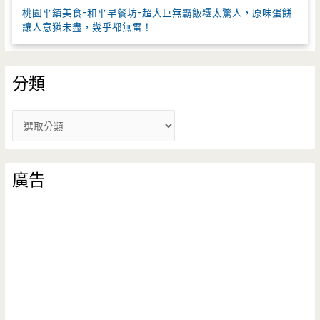
桃園平鎮美食-和平早餐坊-超大巨無霸飯糰太驚人，原味蛋餅
讓人意猶未盡，幾乎都無雷！
分類
分
類
廣告