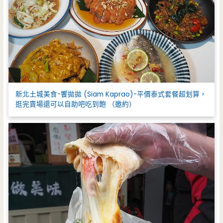
新北土城美食-饗拋拋 (Siam Kaprao)-平價泰式套餐超划算，
逛完賣場還可以自助吧吃到飽 （邀約）