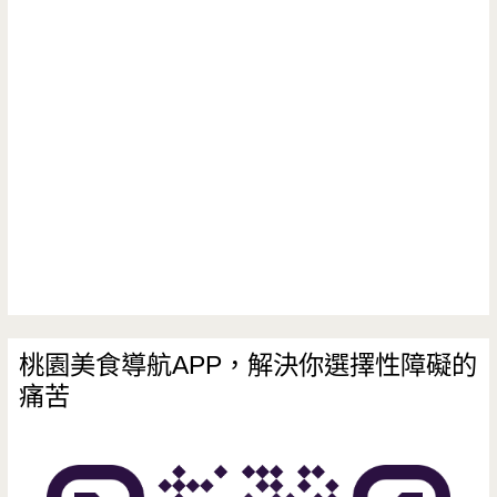
園
工
作
室-
想
吃
火
鍋
不
桃園美食導航APP，解決你選擇性障礙的
痛苦
用
再
跑