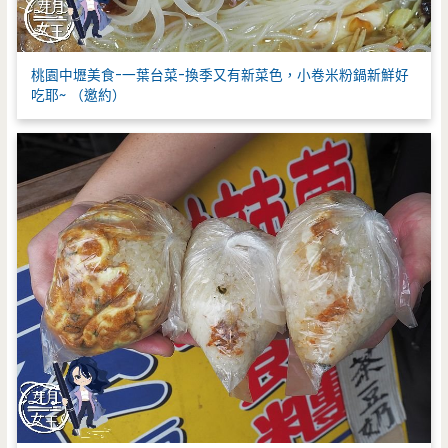
桃園中壢美食-一葉台菜-換季又有新菜色，小卷米粉鍋新鮮好
吃耶~ （邀約）