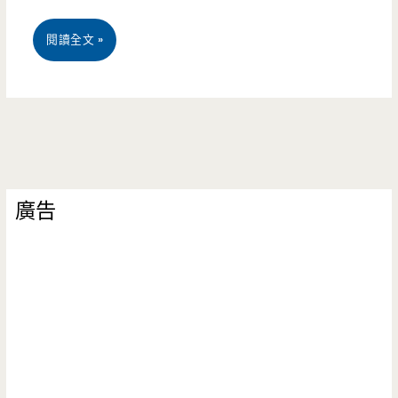
桃
閱讀全文 »
園
美
食-
深
廣告
紅
汕
頭
鍋
物
桃