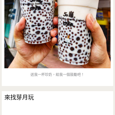
送我一杯珍奶，給我一個鼓勵吧！
來找芽月玩