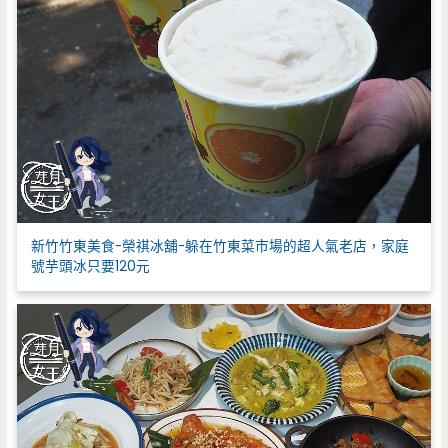
新竹竹東美食-榮祺冰舖-躲在竹東菜市場的超人氣老店，家庭
號芋頭冰只要120元