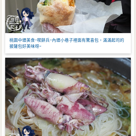
桃園中壢美食-喫餅兵-內壢小巷子裡面有驚喜包，滿滿起司的
披薩包好美味呀~