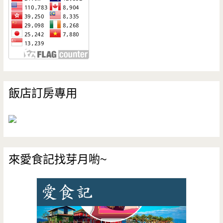
飯店訂房專用
來愛食記找芽月喲~