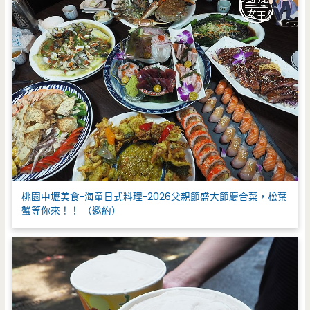
桃園中壢美食-海童日式料理-2026父親節盛大節慶合菜，松葉
蟹等你來！！ （邀約）