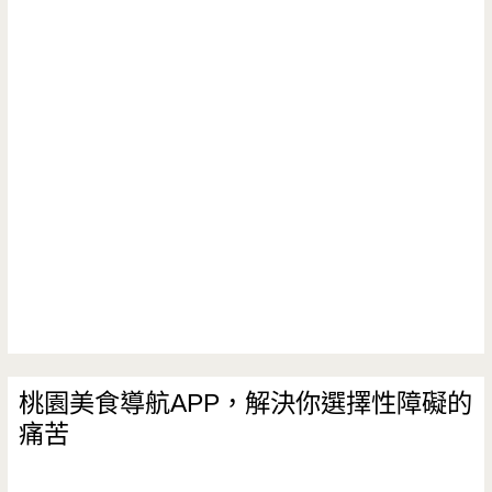
台
第
一
家
軌
道
送
餐，
無
煙
桃園美食導航APP，解決你選擇性障礙的
痛苦
燒
烤