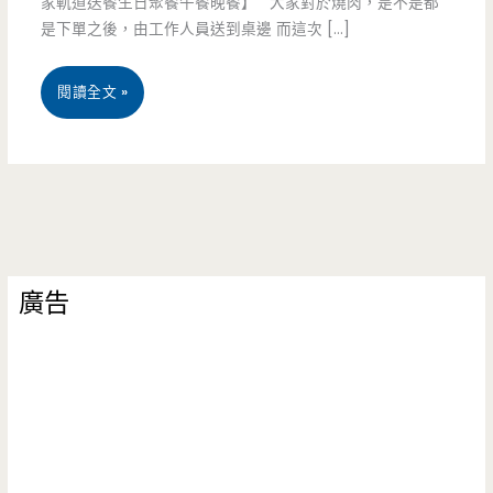
家軌道送餐生日聚餐午餐晚餐】 大家對於燒肉，是不是都
是下單之後，由工作人員送到桌邊 而這次 […]
桃
閱讀全文 »
園
南
崁
美
廣告
食-
燒
肉
道-
全