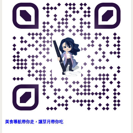
肉
質
優
(邀
約)
美食導航帶你走，讓芽月帶你吃