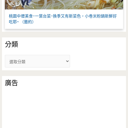
桃園中壢美食-一葉台菜-換季又有新菜色，小卷米粉鍋新鮮好
吃耶~ （邀約）
分類
分
類
廣告