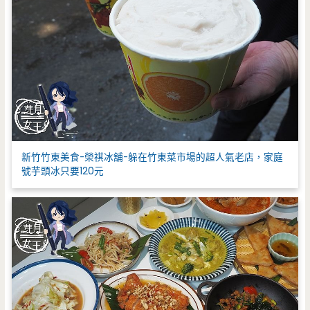
新竹竹東美食-榮祺冰舖-躲在竹東菜市場的超人氣老店，家庭
號芋頭冰只要120元