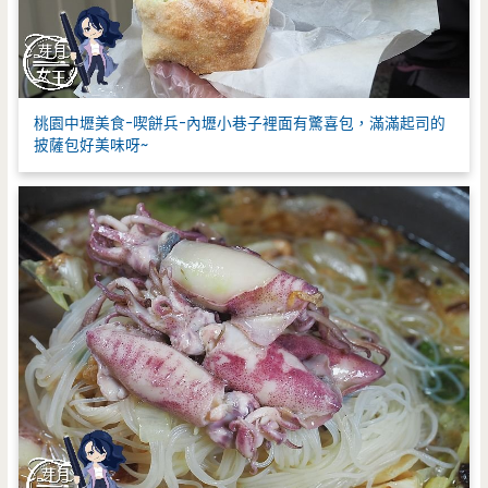
桃園中壢美食-喫餅兵-內壢小巷子裡面有驚喜包，滿滿起司的
披薩包好美味呀~