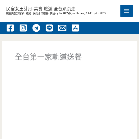
跳
民宿女王芽月-美食.旅遊.全台趴趴走
至
桃園美食部落客，邀約 -民宿合作體驗~ 請洽
cythia0805@gmail.com
//LINE: cythia0805
Main
主
要
Men
內
容
全台第一家軌道送餐