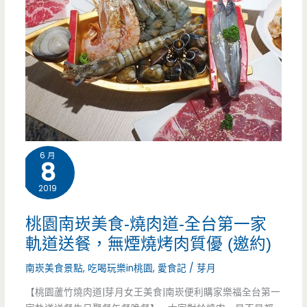
6 月
8
2019
桃園南崁美食-燒肉道-全台第一家
軌道送餐，無煙燒烤肉質優 (邀約)
南崁美食景點
,
吃喝玩樂in桃園
,
愛食記
/
芽月
【桃園蘆竹燒肉道|芽月女王美食|南崁便利購家樂福全台第一