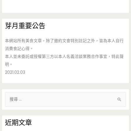
芽月重要公告
本網站所有美食文章，除了邀約文會特別註記之外，皆為本人自行
消費食記心得。
本人並未委託或授權第三方以本人名義洽談業務合作事宜，特此聲
明。
2021.02.03
搜
尋
關
鍵
近期文章
字