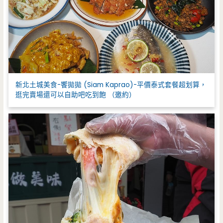
新北土城美食-饗拋拋 (Siam Kaprao)-平價泰式套餐超划算，
逛完賣場還可以自助吧吃到飽 （邀約）