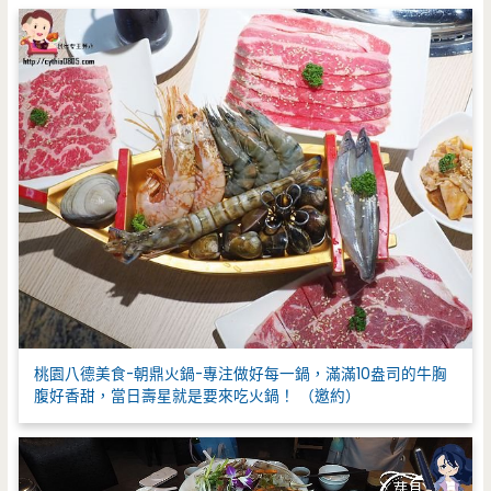
:
桃園八德美食-朝鼎火鍋-專注做好每一鍋，滿滿10盎司的牛胸
腹好香甜，當日壽星就是要來吃火鍋！ （邀約）