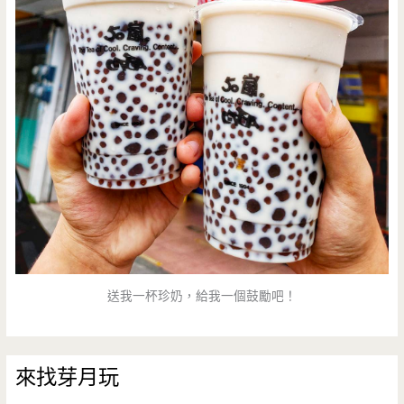
送我一杯珍奶，給我一個鼓勵吧！
來找芽月玩