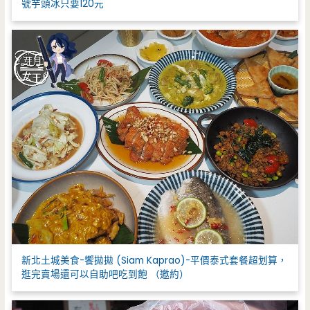
號芋頭冰只要120元
新北土城美食-饗拋拋 (Siam Kaprao)-平價泰式套餐超划算，
逛完賣場還可以自助吧吃到飽 （邀約）