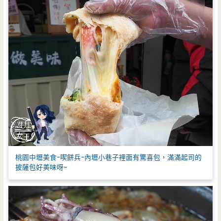
桃園中壢美食-喫餅兵-內壢小巷子裡面有驚喜包，滿滿起司的
披薩包好美味呀~