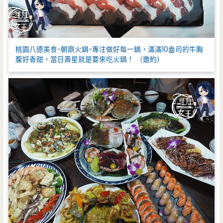
桃園八德美食-朝鼎火鍋-專注做好每一鍋，滿滿10盎司的牛胸
腹好香甜，當日壽星就是要來吃火鍋！ （邀約）