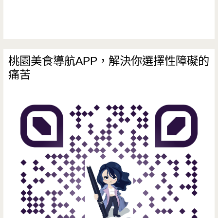
平
鎮
新
開
桃園美食導航APP，解決你選擇性障礙的
痛苦
的
觀
光
工
廠，
還
有
很