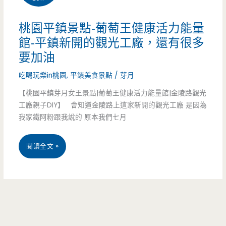
型
桃園平鎮景點-葡萄王健康活力能量
魔
館-平鎮新開的觀光工廠，還有很多
要加油
法
陣?!
吃喝玩樂in桃園
,
平鎮美食景點
/
芽月
【桃園平鎮芽月女王景點|葡萄王健康活力能量館|金陵路觀光
免
工廠親子DIY】 會知道金陵路上這家新開的觀光工廠 是因為
費
我家鐵阿粉跟我說的 原本我們七月
開
桃
閱讀全文 »
放
園
IG
平
打
鎮
卡
景