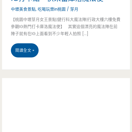
中壢美食景點
,
吃喝玩樂in桃園
/
芽月
【桃園中壢芽月女王景點|健行科大魔法陣|行政大樓六樓免費
參觀IG熱門打卡庫洛魔法使】 其實這個漂亮的魔法陣在前
陣子就有在IG上面看到不少年輕人拍照 […]
桃
閱讀全文 »
園
中
壢
景
點-
健
行