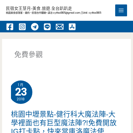
跳
民宿女王芽月-美食.旅遊.全台趴趴走
至
桃園美食部落客，邀約 -民宿合作體驗~ 請洽
cythia0805@gmail.com
//LINE: cythia0805
Main
主
要
Men
內
容
免費參觀
1 月
23
2018
桃園中壢景點-健行科大魔法陣-大
學裡面也有巨型魔法陣?!免費開放
IG打卡點，快來當庫洛魔法使