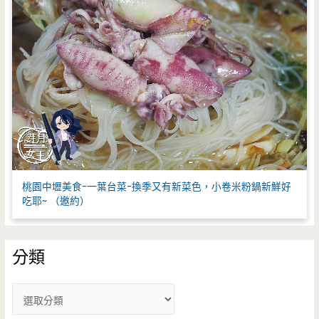
桃園中壢美食-一葉台菜-換季又有新菜色，小卷米粉鍋新鮮好
吃耶~ （邀約）
分類
分
類