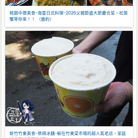
桃園中壢美食-海童日式料理-2026父親節盛大節慶合菜，松葉
蟹等你來！！ （邀約）
新竹竹東美食-榮祺冰舖-躲在竹東菜市場的超人氣老店，家庭