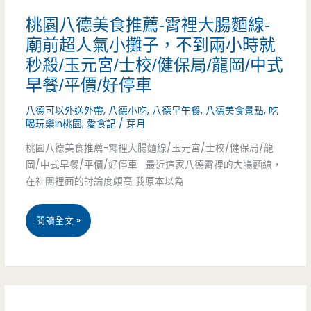
推
椒
桃園八德美食推薦-霄裡大腸麵線-
廟前超人氣小攤子，不到兩小時就
薦-
醬
秒殺/玉元宮/士校/健保局/龍岡/中式
爾
油
早餐/平價/好停車
洛
是
八德可以外送外帶
,
八德小吃
,
八德早午餐
,
八德美食景點
,
吃
馬
喝玩樂in桃園
,
愛食記
/
芽月
重
桃園八德美食推薦-霄裡大腸麵線/玉元宮/士校/健保局/龍
AROMA-
點
岡/中式早餐/平價/好停車 最近這家八德霄裡的大腸麵線，
熱
呀
在社團裡面的討論度頗高 我原本以為
鬧
~
桃
閱讀全文 »
大
園
路
八
上
德
的