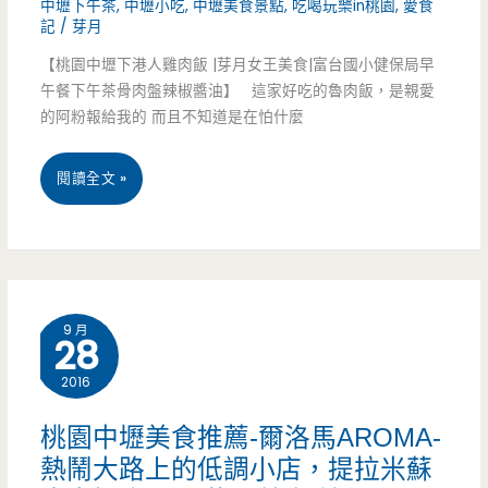
上
中壢下午茶
,
中壢小吃
,
中壢美食景點
,
吃喝玩樂in桃園
,
愛食
記
/
芽月
預
【桃園中壢下港人雞肉飯 |芽月女王美食|富台國小健保局早
購
午餐下午茶骨肉盤辣椒醬油】 這家好吃的魯肉飯，是親愛
的阿粉報給我的 而且不知道是在怕什麼
領
取
桃
閱讀全文 »
口
園
罩
中
壢
9 月
28
美
2016
食-
下
桃園中壢美食推薦-爾洛馬AROMA-
熱鬧大路上的低調小店，提拉米蘇
港