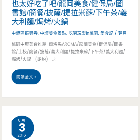
也太好吃了吧/龍岡美食/健保局/圖
人
書館/簡餐/披薩/提拉米蘇/下午茶/義
雞
大利麵/焗烤/火鍋
肉
中壢區振興券
,
中壢美食景點
,
吃喝玩樂in桃園
,
愛食記
/
芽月
飯-
桃園中壢美食推薦-爾洛馬AROMA/龍岡美食/健保局/圖書
館/士校/簡餐/披薩/義大利麵/提拉米蘇/下午茶/義大利麵/
處
焗烤/火鍋 (邀約) 之
處
桃
閱讀全文 »
飄
園
著
中
南
壢
部
8 月
3
美
香，
2016
食
辣