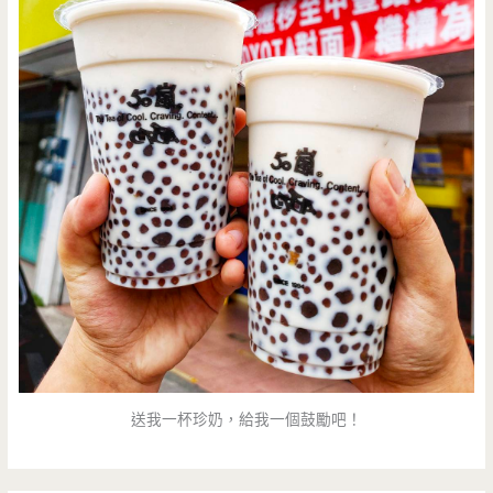
送我一杯珍奶，給我一個鼓勵吧！