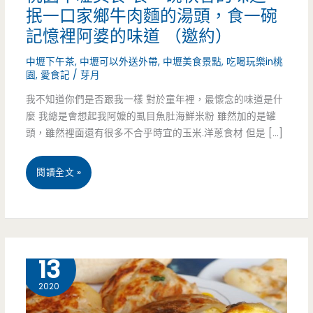
抿一口家鄉牛肉麵的湯頭，食一碗
記憶裡阿婆的味道 （邀約）
中壢下午茶
,
中壢可以外送外帶
,
中壢美食景點
,
吃喝玩樂in桃
園
,
愛食記
/
芽月
我不知道你們是否跟我一樣 對於童年裡，最懷念的味道是什
麼 我總是會想起我阿嬤的虱目魚肚海鮮米粉 雖然加的是罐
頭，雖然裡面還有很多不合乎時宜的玉米.洋蔥食材 但是 […]
桃
閱讀全文 »
園
中
壢
12 月
13
美
2020
食-