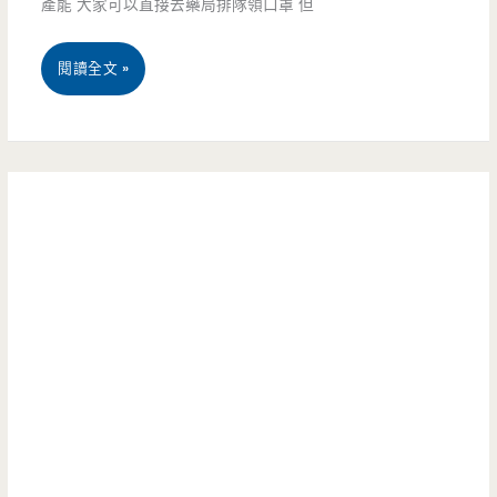
憶
產能 大家可以直接去藥局排隊領口罩 但
作
裡
早
教
閱讀全文 »
阿
午
學
婆
餐-
文-
的
芋
eMASK
味
頭
口
道
控
罩
（邀
預
預
約）
備
購
備，
怎
滿
麼
滿
上