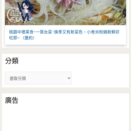
桃園中壢美食-一葉台菜-換季又有新菜色，小卷米粉鍋新鮮好
吃耶~ （邀約）
分類
分
類
廣告