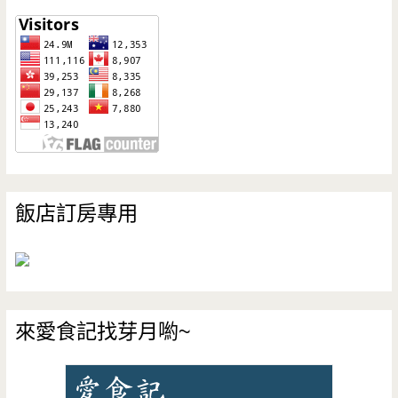
飯店訂房專用
來愛食記找芽月喲~