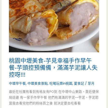
食
一
碗
秋
香
的
桃園中壢美食-芋見幸福手作早午
味
餐-芋頭控預備備，滿滿芋泥讓人失
道-
控呀!!!
抿
中壢早午餐
,
中壢美食景點
,
吃喝玩樂in桃園
,
愛食記
/
芽月
一
最近在社團有看到有格友有PO到 在中壢中山東路，靠近健保
局這邊 有一家手作早午餐 他們有滿滿的芋泥~~芋泥，芋泥耶
口
當我去看完他們的粉絲頁之後 就決定要去吃看看
家