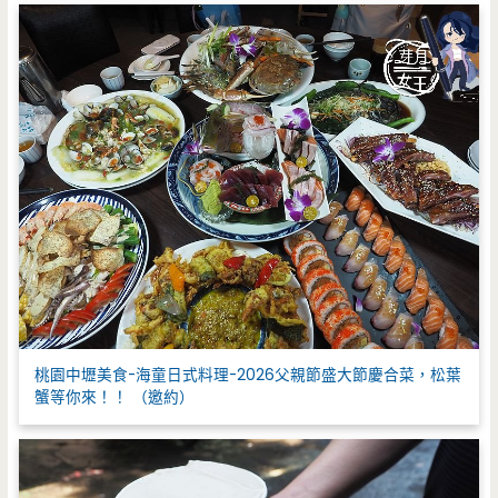
桃園中壢美食-海童日式料理-2026父親節盛大節慶合菜，松葉
蟹等你來！！ （邀約）