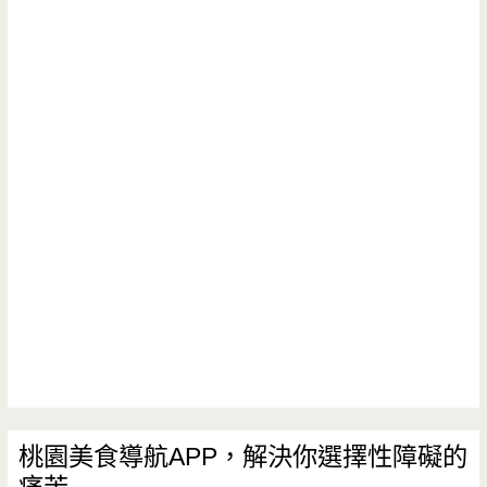
大
家
漢
瓶
樂
饌
繽
福/
雲
紛
創
南
樂
新
拉
夠
科
麵-
實
大/
低
用/
士
調
健
校/
雲
保
老
南
局/
店/
香
桃園美食導航APP，解決你選擇性障礙的
士
小
痛苦
氛