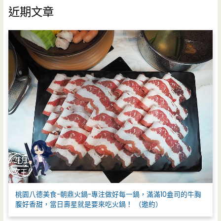
鍵
近期文章
字
:
桃園八德美食-朝鼎火鍋-專注做好每一鍋，滿滿10盎司的牛胸
腹好香甜，當日壽星就是要來吃火鍋！ （邀約）