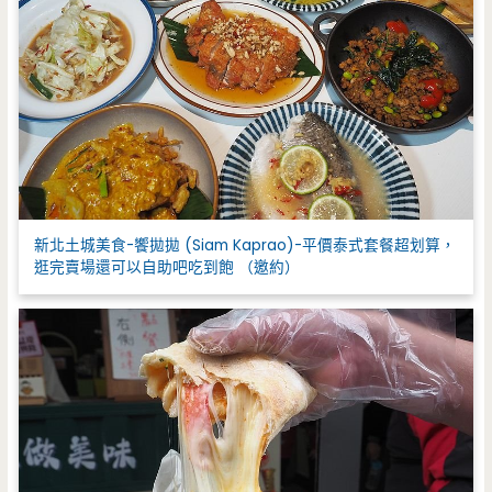
新北土城美食-饗拋拋 (Siam Kaprao)-平價泰式套餐超划算，
逛完賣場還可以自助吧吃到飽 （邀約）