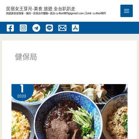
跳
民宿女王芽月-美食.旅遊.全台趴趴走
至
桃園美食部落客，邀約 -民宿合作體驗~ 請洽
cythia0805@gmail.com
//LINE: cythia0805
Main
主
要
Men
內
容
健保局
6 月
1
2023