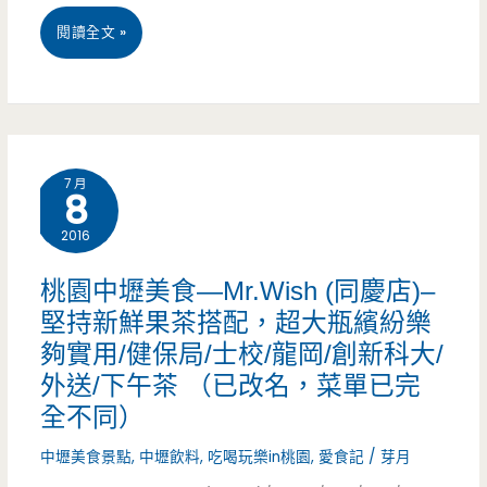
館/
桃
閱讀全文 »
秒
簡
園
殺/
餐/
中
玉
披
壢
元
薩/
7 月
8
美
宮/
提
2016
食
士
拉
推
桃園中壢美食—Mr.Wish (同慶店)–
校/
米
堅持新鮮果茶搭配，超大瓶繽紛樂
薦-
健
蘇/
夠實用/健保局/士校/龍岡/創新科大/
健
保
外送/下午茶 （已改名，菜單已完
下
保
局/
全不同）
午
局
龍
中壢美食景點
,
中壢飲料
,
吃喝玩樂in桃園
,
愛食記
/
芽月
茶/
旁