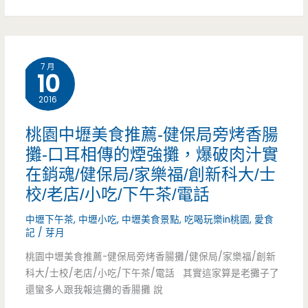
吃
超
了
人
吧/
7 月
氣
10
龍
小
2016
岡
攤
桃園中壢美食推薦-健保局旁烤香腸
美
子，
攤-口耳相傳的煙強攤，爆破肉汁實
食/
在銷魂/健保局/家樂福/創新科大/士
不
健
校/老店/小吃/下午茶/電話
到
保
中壢下午茶
,
中壢小吃
,
中壢美食景點
,
吃喝玩樂in桃園
,
愛食
兩
記
/
芽月
局/
小
桃園中壢美食推薦-健保局旁烤香腸攤/健保局/家樂福/創新
圖
科大/士校/老店/小吃/下午茶/電話 其實這家算是老攤子了
時
還蠻多人跟我報這攤的香腸攤 說
書
就