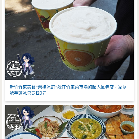
新竹竹東美食-榮祺冰舖-躲在竹東菜市場的超人氣老店，家庭
號芋頭冰只要120元