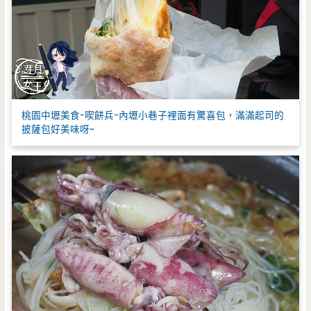
桃園中壢美食-喫餅兵-內壢小巷子裡面有驚喜包，滿滿起司的
披薩包好美味呀~