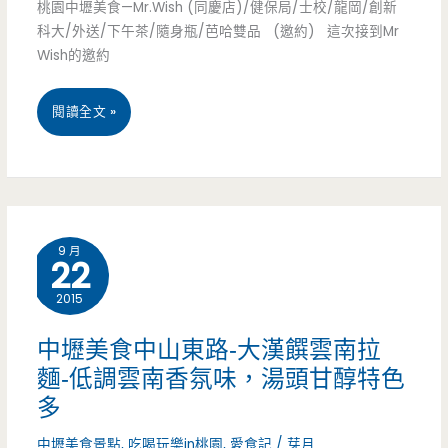
桃園中壢美食—Mr.Wish (同慶店)/健保局/士校/龍岡/創新
岡/
義
科大/外送/下午茶/隨身瓶/芭哈雙品 (邀約) 這次接到Mr
烤
中
Wish的邀約
大
香
式
利
桃
閱讀全文 »
腸
早
麵/
園
攤-
餐/
焗
中
口
平
烤/
壢
耳
價/
火
9 月
22
美
相
好
鍋
2015
食
傳
停
—
的
中壢美食中山東路-大漢饌雲南拉
車
麵-低調雲南香氛味，湯頭甘醇特色
Mr.Wish
煙
多
(同
強
中壢美食景點
,
吃喝玩樂in桃園
,
愛食記
/
芽月