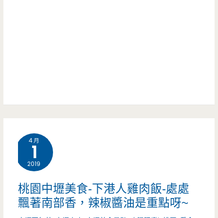
芋
手-
泥
排
讓
隊
人
真
失
的
控
很
呀!!!
辛
4 月
苦，
1
簡
2019
單
桃園中壢美食-下港人雞肉飯-處處
線
飄著南部香，辣椒醬油是重點呀~