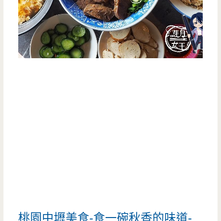
桃園中壢美食-食一碗秋香的味道-