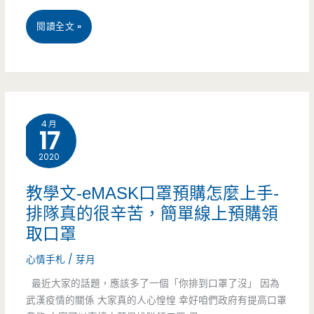
鄉
桃
閱讀全文 »
牛
園
肉
中
麵
壢
4 月
17
的
美
湯
2020
食-
頭，
芋
教學文-eMASK口罩預購怎麼上手-
食
排隊真的很辛苦，簡單線上預購領
見
取口罩
一
幸
心情手札
/
芽月
碗
福
最近大家的話題，應該多了一個「你排到口罩了沒」 因為
記
手
武漢疫情的關係 大家真的人心惶惶 幸好咱們政府有提高口罩