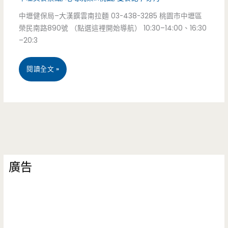
慶
攤，
中壢健保局–大漢饌雲南拉麵 03-438-3285 桃園市中壢區
店)
爆
榮民南路890號 （點選這裡開始導航） 10:30–14:00、16:30
–20:3
–
破
堅
肉
中
閱讀全文 »
持
汁
壢
新
實
美
鮮
在
食
果
銷
中
茶
魂/
廣告
山
搭
健
東
配，
保
路-
超
局/
大