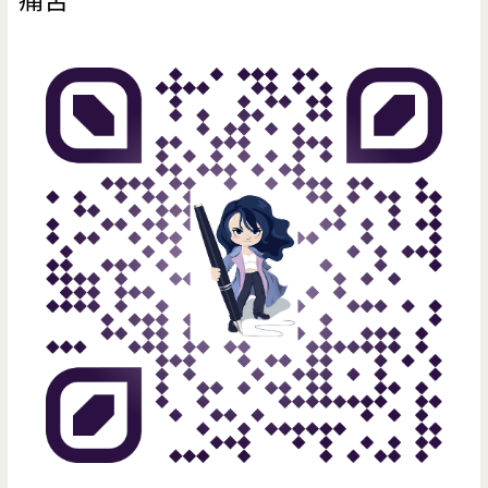
校/
吃/
味，
龍
下
湯
岡/
午
頭
創
茶/
甘
新
電
醇
科
話
特
大/
色
外
多
送/
下
午
茶