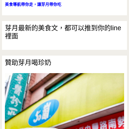
美食導航帶你走，讓芽月帶你吃
（已
改
芽月最新的美食文，都可以推到你的line
名，
裡面
菜
單
贊助芽月喝珍奶
已
完
全
不
同）