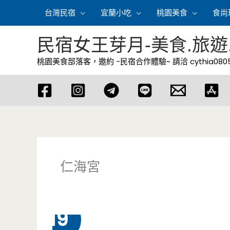
跳
台灣民宿
宜蘭小吃
桃園美食
食尚
至
主
民宿女王芽月-美食.旅遊
要
桃園美食部落客，邀約 -民宿合作體驗~ 請洽
cythia08
內
容
仁海宮
12 月
19