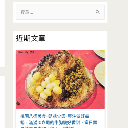
搜
尋
關
鍵
近期文章
字
:
桃園八德美食-朝鼎火鍋-專注做好每一
鍋，滿滿10盎司的牛胸腹好香甜，當日壽