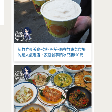
新竹竹東美食-榮祺冰舖-躲在竹東菜市場
的超人氣老店，家庭號芋頭冰只要120元