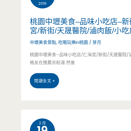
2016
食-
迴
桃園中壢美食–品味小吃店–新
宮/新街/天晟醫院/滷肉飯/小吃
憶
中壢美食景點
,
吃喝玩樂in桃園
/
芽月
CAFE-
桃園中壢美食–品味小吃店/仁海宮/新街/天晟醫院
在
格友在推薦米粉湯 然後
河
桃
邊
閱讀全文 »
園
的
中
黃
壢
色
2 月
19
美
小