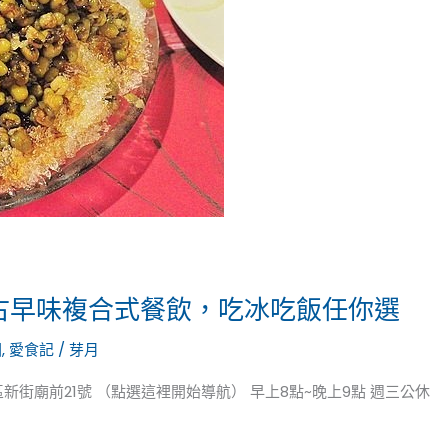
-古早味複合式餐飲，吃冰吃飯任你選
園
,
愛食記
/
芽月
壢區新街廟前21號 （點選這裡開始導航） 早上8點~晚上9點 週三公休