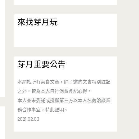
來找芽月玩
芽月重要公告
本網站所有美食文章，除了邀約文會特別註記
之外，皆為本人自行消費食記心得。
本人並未委託或授權第三方以本人名義洽談業
務合作事宜，特此聲明。
2021.02.03