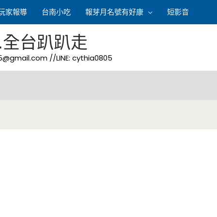
玩家報導
台南小吃
報芽月名號有好康
短影音
.全台趴趴走
05@gmail.com
//LINE: cythia0805