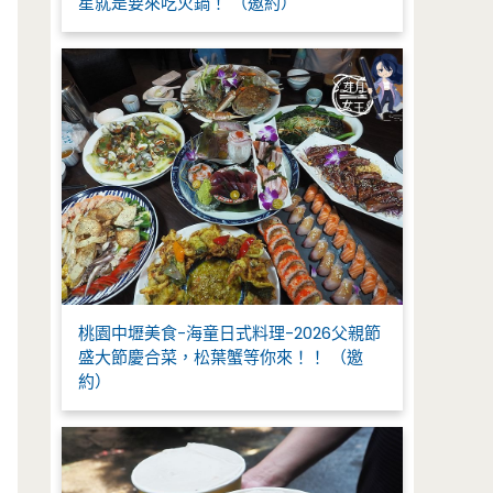
星就是要來吃火鍋！ （邀約）
桃園中壢美食-海童日式料理-2026父親節
盛大節慶合菜，松葉蟹等你來！！ （邀
約）