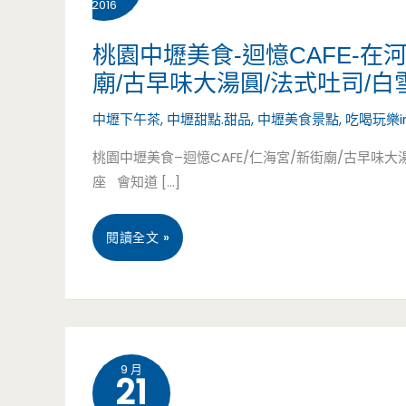
2016
桃園中壢美食-迴憶CAFE-在
廟/古早味大湯圓/法式吐司/白
中壢下午茶
,
中壢甜點.甜品
,
中壢美食景點
,
吃喝玩樂i
桃園中壢美食–迴憶CAFE/仁海宮/新街廟/古早味大湯
座 會知道 […]
桃
閱讀全文 »
園
中
壢
9 月
21
美