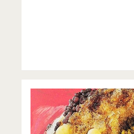
攻
哦/
白
略/
仁
雪
全
海
公
台
宮/
主/
最
新
下
大
街/
午
燈
天
茶/
會
晟
森
即
醫
半
將
院/
抹
點
滷
茶