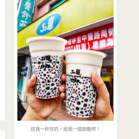
送我一杯珍奶，給我一個鼓勵吧！