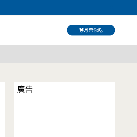
搜
尋
芽月帶你吃
廣告