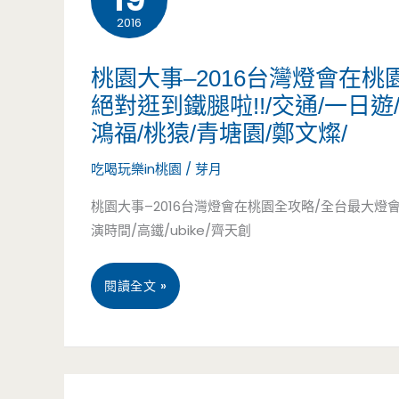
2016
食
屋，
–
溫
桃園大事–2016台灣燈會在
絕對逛到鐵腿啦!!/交通/一日遊/
品
馨
鴻福/桃猿/青塘園/鄭文燦/
味
風
吃喝玩樂in桃園
/
芽月
小
格/
桃園大事–2016台灣燈會在桃園全攻略/全台最大燈
吃
仁
演時間/高鐵/ubike/齊天創
店
海
桃
閱讀全文 »
–
宮/
園
新
新
大
街
街
事