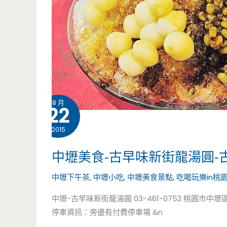
燈，
肉
一
飯/
天
小
絕
吃
對
8 月
店/
22
逛
中
2015
到
式
中壢美食-古早味新街龍湯圓
鐵
早
中壢下午茶
,
中壢小吃
,
中壢美食景點
,
吃喝玩樂in桃
腿
餐/
中壢-古早味新街龍湯圓 03-461-0752 桃園市中
啦!!/
停車資訊：旁邊有付費停車場 &n
交