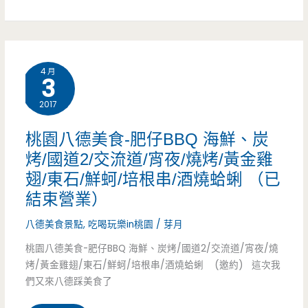
打
貨
拋
櫃
胡
4 月
屋
3
椒
豆
2017
餅
花
桃園八德美食-肥仔BBQ 海鮮、炭
問
店，
烤/國道2/交流道/宵夜/燒烤/黃金雞
世
翅/東石/鮮蚵/培根串/酒燒蛤蜊 （已
內
結束營業）
用
八德美食景點
,
吃喝玩樂in桃園
/
芽月
無
桃園八德美食-肥仔BBQ 海鮮、炭烤/國道2/交流道/宵夜/燒
限
烤/黃金雞翅/東石/鮮蚵/培根串/酒燒蛤蜊 (邀約) 這次我
們又來八德踩美食了
續