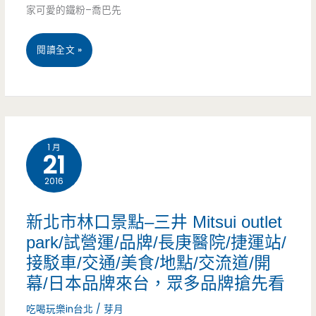
家可愛的鐵粉–喬巴先
烤/
國
桃
閱讀全文 »
道
園
2/
南
交
崁
1 月
流
21
龜
道/
2016
山
宵
美
新北市林口景點–三井 Mitsui outlet
夜/
食-
park/試營運/品牌/長庚醫院/捷運站/
燒
接駁車/交通/美食/地點/交流道/開
日
幕/日本品牌來台，眾多品牌搶先看
烤/
本
吃喝玩樂in台北
/
芽月
黃