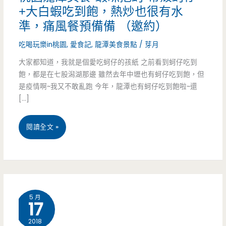
+大白蝦吃到飽，熱炒也很有水
準，痛風餐預備備 （邀約）
吃喝玩樂in桃園
,
愛食記
,
龍潭美食景點
/
芽月
大家都知道，我就是個愛吃蚵仔的孩紙 之前看到蚵仔吃到
飽，都是在七股潟湖那邊 雖然去年中壢也有蚵仔吃到飽，但
是疫情啊~我又不敢亂跑 今年，龍潭也有蚵仔吃到飽啦~還
[…]
桃
閱讀全文 »
園
龍
潭
5 月
17
美
2018
食-