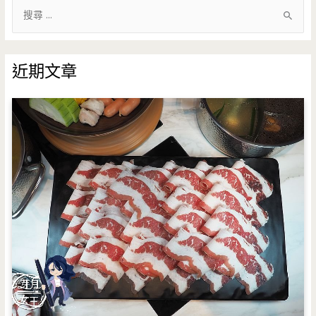
搜
尋
關
鍵
近期文章
字
: