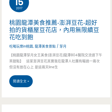
15
吃
2017
食-
到
喫
飽，
桃園龍潭美食推薦-澎湃豆花-超好
餅-
熱
拍的貨櫃屋豆花店，內用無限續豆
花吃到飽
獨
炒
吃喝玩樂in桃園
,
龍潭美食景點
/
芽月
特
也
【桃園龍潭芽月女王美食|澎湃豆花|龍潭804醫院交流道下午
爆
很
茶甜點】 這家澎湃豆花其實我在龍潭人社團有瞄過一兩次
汁
有
但沒有放在心上 是這兩天line生
咖
水
桃
閱讀全文 »
哩
準，
園
胡
痛
龍
椒
風
潭