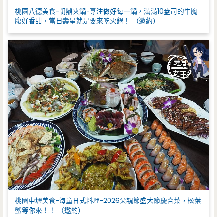
桃園八德美食-朝鼎火鍋-專注做好每一鍋，滿滿10盎司的牛胸
腹好香甜，當日壽星就是要來吃火鍋！ （邀約）
桃園中壢美食-海童日式料理-2026父親節盛大節慶合菜，松葉
蟹等你來！！ （邀約）