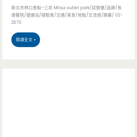
味-
新北市林口景點–三井 Mitsui outlet park/試營運/品牌/長
金
工
庚醫院/捷運站/接駁車/交通/美食/地點/交流道/開幕/ 02-
雞
2570
業
翅/
區
新
閱讀全文 »
東
裡
北
石/
面
市
鮮
的
林
蚵/
巷
口
培
弄
景
根
小
點
串/
店，
–
酒
厚
三