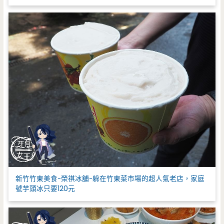
新竹竹東美食-榮祺冰舖-躲在竹東菜市場的超人氣老店，家庭
號芋頭冰只要120元