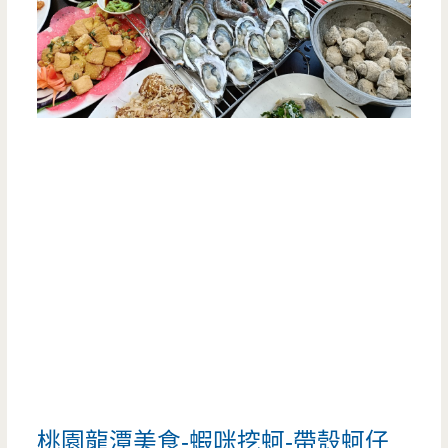
桃園龍潭美食-蝦咪挖蚵-帶殼蚵仔