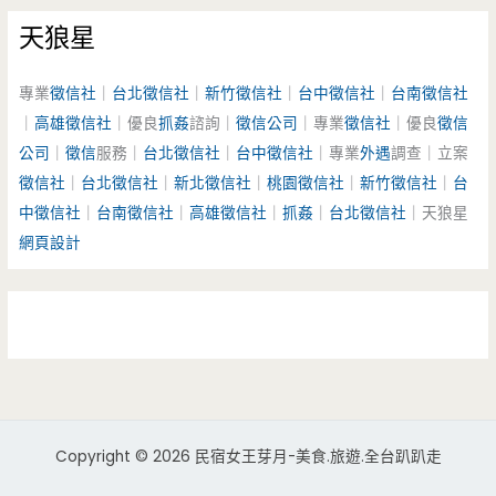
天狼星
專業
徵信社
｜
台北徵信社
｜
新竹徵信社
｜
台中徵信社
｜
台南徵信社
｜
高雄徵信社
｜優良
抓姦
諮詢｜
徵信公司
｜專業
徵信社
｜優良
徵信
公司
｜
徵信
服務｜
台北徵信社
｜
台中徵信社
｜專業
外遇
調查｜立案
徵信社
｜
台北徵信社
｜
新北徵信社
｜
桃園徵信社
｜
新竹徵信社
｜
台
中徵信社
｜
台南徵信社
｜
高雄徵信社
｜
抓姦
｜
台北徵信社
｜天狼星
網頁設計
Copyright © 2026 民宿女王芽月-美食.旅遊.全台趴趴走