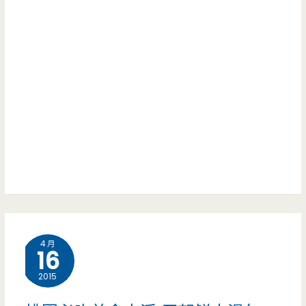
燒
蛋
井
蛤
捲
Mitsui
蜊
必
outlet
（已
點
park/
結
必
試
束
點/
營
營
南
運/
業）
崁
品
工
牌/
業
4 月
長
16
區/
庚
2015
食
醫