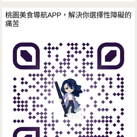
變
台，
店
桃園美食導航APP，解決你選擇性障礙的
眾
痛苦
面，
多
湯
品
包
牌
鮮
搶
美
先
超
看
驚
艷