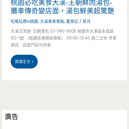
桃園必吃美食大溪-王朝鮮肉湯包-
尚
院/
攤車傳奇變店面，湯包鮮美超驚艷
玩
捷
吃喝玩樂in桃園
,
大溪美食景點
,
愛食記
/
芽月
家/
運
大溪交流道-王朝湯包 03-390-8925 桃園市大溪區永昌路
102-1號 （點選這裡開始導航） 06:00–13:40 週二公休 停車
交
站/
資訊：店家門前可停車
流
接
道/
桃
閱讀全文 »
駁
厚
園
車/
蛋
必
交
捲/
吃
通/
豬
美
美
排/
廣告
食
食/
炸
大