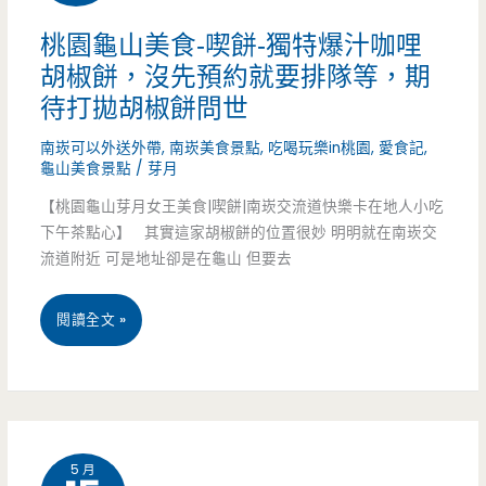
蝦
桃園龜山美食-喫餅-獨特爆汁咖哩
胡椒餅，沒先預約就要排隊等，期
咪
待打拋胡椒餅問世
挖
南崁可以外送外帶
,
南崁美食景點
,
吃喝玩樂in桃園
,
愛食記
,
蚵-
龜山美食景點
/
芽月
帶
【桃園龜山芽月女王美食|喫餅|南崁交流道快樂卡在地人小吃
下午茶點心】 其實這家胡椒餅的位置很妙 明明就在南崁交
殼
流道附近 可是地址卻是在龜山 但要去
蚵
桃
閱讀全文 »
仔
園
+大
龜
白
山
蝦
5 月
美