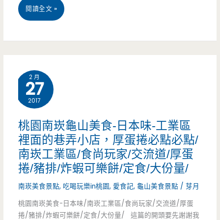
豆
桃
閱讀全文 »
花
園
吃
八
到
德
飽
2 月
27
美
2017
食-
肥
桃園南崁龜山美食-日本味-工業區
裡面的巷弄小店，厚蛋捲必點必點/
仔
南崁工業區/食尚玩家/交流道/厚蛋
BBQ
捲/豬排/炸蝦可樂餅/定食/大份量/
海
南崁美食景點
,
吃喝玩樂in桃園
,
愛食記
,
龜山美食景點
/
芽月
鮮、
桃園南崁美食-日本味/南崁工業區/食尚玩家/交流道/厚蛋
炭
捲/豬排/炸蝦可樂餅/定食/大份量/ 這篇的開頭要先謝謝我