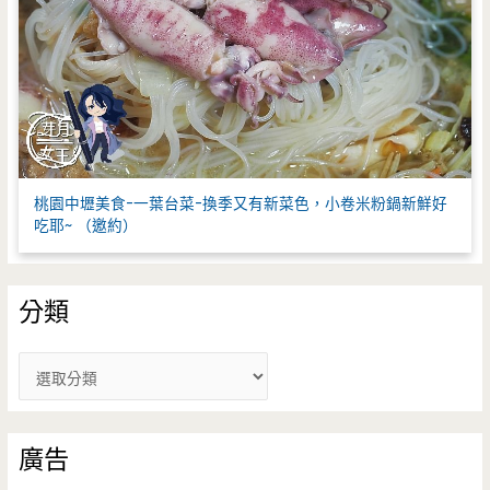
桃園中壢美食-一葉台菜-換季又有新菜色，小卷米粉鍋新鮮好
吃耶~ （邀約）
分類
分
類
廣告