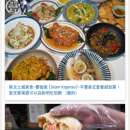
新北土城美食-饗拋拋 (Siam Kaprao)-平價泰式套餐超划算，
逛完賣場還可以自助吧吃到飽 （邀約）