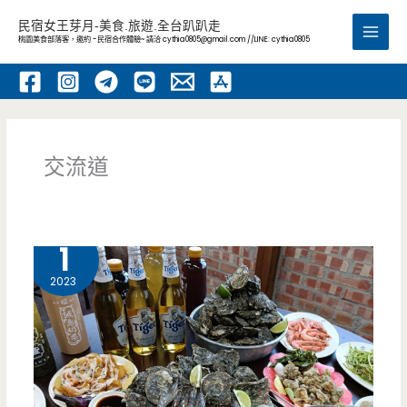
跳
民宿女王芽月-美食.旅遊.全台趴趴走
至
桃園美食部落客，邀約 -民宿合作體驗~ 請洽
cythia0805@gmail.com
//LINE: cythia0805
Main
主
要
Men
內
容
交流道
4 月
1
2023