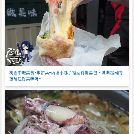
桃園中壢美食-喫餅兵-內壢小巷子裡面有驚喜包，滿滿起司的
披薩包好美味呀~