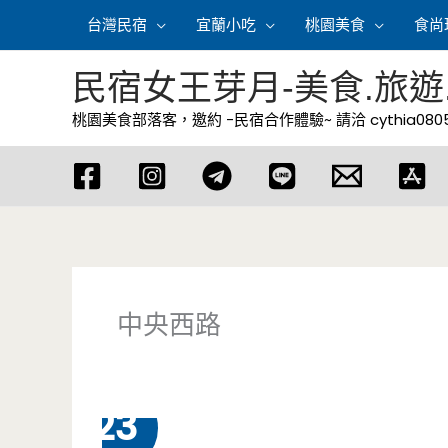
跳
台灣民宿
宜蘭小吃
桃園美食
食尚
至
主
民宿女王芽月-美食.旅遊
要
桃園美食部落客，邀約 -民宿合作體驗~ 請洽
cythia08
內
容
中央西路
7 月
23