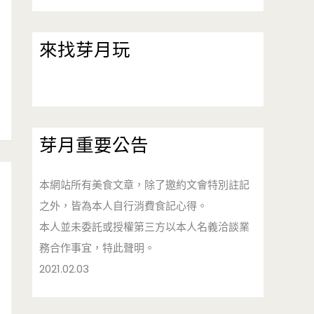
來找芽月玩
芽月重要公告
本網站所有美食文章，除了邀約文會特別註記
之外，皆為本人自行消費食記心得。
本人並未委託或授權第三方以本人名義洽談業
務合作事宜，特此聲明。
2021.02.03