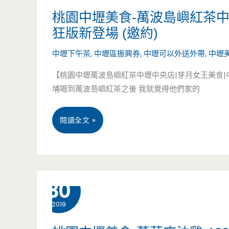
食-
桃園中壢美食-萬波島嶼紅茶
狂版新登場 (邀約)
inhere
中壢下午茶
,
中壢區振興券
,
中壢可以外送外帶
,
中壢
bread.
【桃園中壢萬波島嶼紅茶中壢中央店|芽月女王美食
在
埔喝到萬波島嶼紅茶之後 我就覺得他們家的
這
早
桃
閱讀全文 »
餐-
園
郵
中
10 月
30
局
壢
前
2019
美
不
食-