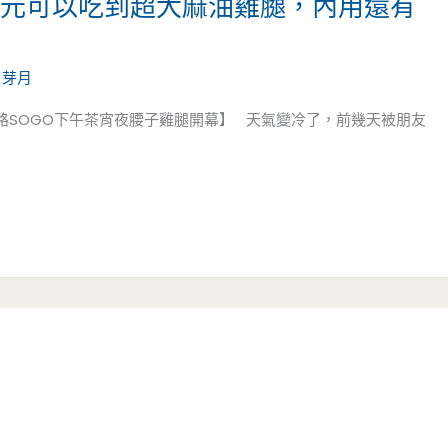
30元可以吃到超大麻油雞腿，內用還有
/
芽月
路SOGO下午茶宵夜腰子雞腿開幕】 天氣變冷了，前幾天被朋友