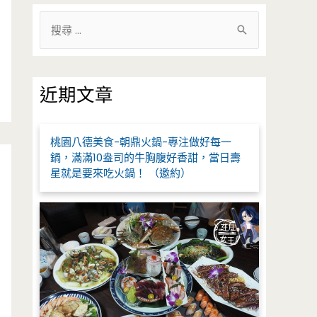
搜
尋
關
鍵
近期文章
字
:
桃園八德美食-朝鼎火鍋-專注做好每一
鍋，滿滿10盎司的牛胸腹好香甜，當日壽
星就是要來吃火鍋！ （邀約）