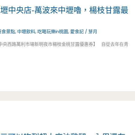
中壢中央店-萬波來中壢嚕，楊枝甘露最
美食景點
,
中壢飲料
,
吃喝玩樂in桃園
,
愛食記
/
芽月
|中央西路萬利市場新明夜市楊枝金桃甘露優惠券】 自從去年在青