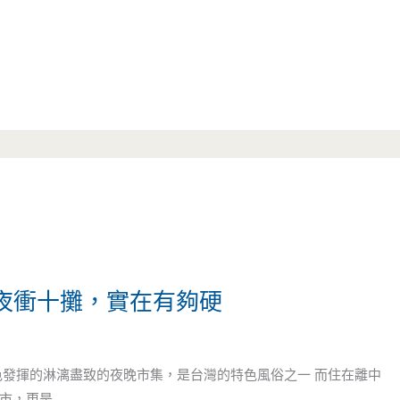
一夜衝十攤，實在有夠硬
色發揮的淋漓盡致的夜晚市集，是台灣的特色風俗之一 而住在離中
市，更是