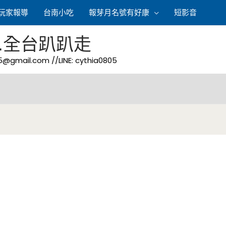
玩家報導
台南小吃
報芽月名號有好康
短影音
.全台趴趴走
05@gmail.com
//LINE: cythia0805