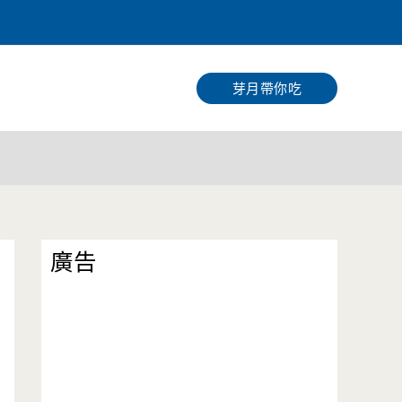
搜
尋
芽月帶你吃
廣告