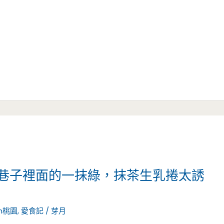
é-巷子裡面的一抹綠，抹茶生乳捲太誘
n桃園
,
愛食記
/
芽月