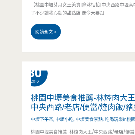
【桃園中壢芽月女王美食|綠沐恬拾|中央西路中壢高中
最
大
了不少讓我心動的甜點店 像今天要跟
狂
麻
桃
閱讀全文 »
版
油
園
新
雞
中
登
腿，
7 月
30
壢
場
內
2016
美
(邀
用
食-
約)
桃園中壢美食推薦-林焢肉大王
還
中央西路/老店/便當/焢肉飯/豬
綠
有
中壢下午茶
,
中壢小吃
,
中壢美食景點
,
吃喝玩樂in桃
沐
免
桃園中壢美食推薦-林焢肉大王/中央西路/老店/便當
恬
費