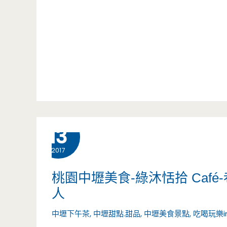
貝
店-
萬
果
萬
華
漢
波
麻
堡,85
來
油
元
中
雞-130
好
壢
元
9 月
13
划
嚕，
可
2017
算
楊
以
桃園中壢美食-綠沐恬拾 Caf
枝
吃
人
甘
到
中壢下午茶
,
中壢甜點.甜品
,
中壢美食景點
,
吃喝玩樂i
露
超