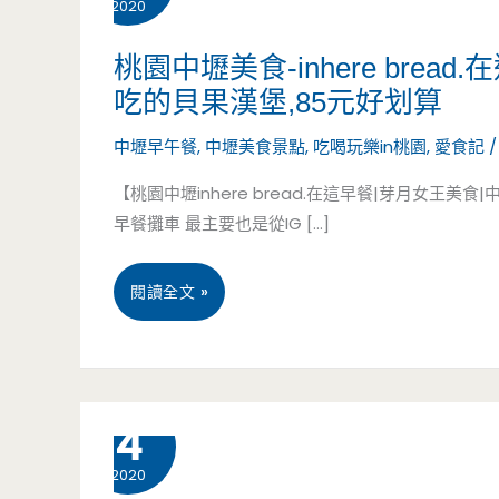
2020
桃園中壢美食-inhere bre
吃的貝果漢堡,85元好划算
中壢早午餐
,
中壢美食景點
,
吃喝玩樂in桃園
,
愛食記
【桃園中壢inhere bread.在這早餐|芽月女
早餐攤車 最主要也是從IG […]
桃
閱讀全文 »
園
中
7 月
4
壢
2020
美