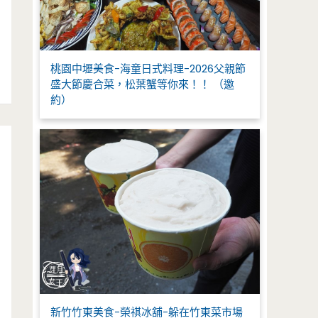
桃園中壢美食-海童日式料理-2026父親節
盛大節慶合菜，松葉蟹等你來！！ （邀
約）
新竹竹東美食-榮祺冰舖-躲在竹東菜市場