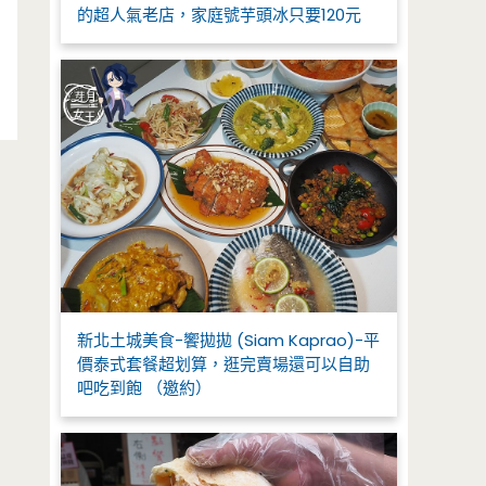
的超人氣老店，家庭號芋頭冰只要120元
新北土城美食-饗拋拋 (Siam Kaprao)-平
價泰式套餐超划算，逛完賣場還可以自助
吧吃到飽 （邀約）