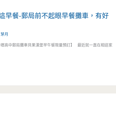
ad.在這早餐-郵局前不起眼早餐攤車，有好
/
芽月
王美食|中壢高中郵局攤車貝果漢堡早午餐限量預訂】 最近就一直在相這家