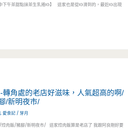
下午茶甜點抹茶生乳捲IG】 這家也是從IG滑到的，最近IG出現
-轉角處的老店好滋味，人氣超高的啊/
腳/新明夜市/
園
,
愛食記
/
芽月
/焢肉飯/豬腳/新明夜市/ 這家焢肉飯算是老店了 我跟阿良剛好要