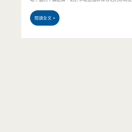
抹
焢
茶
肉
活
閱讀全文 »
生
大
動-
乳
王-
中
捲
轉
壢
太
角
夜
誘
處
市
人
的
趴
老
趴
店
造
好
前