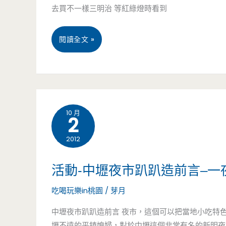
去買不一樣三明治 等紅綠燈時看到
拾
麻
Café-
桃
閱讀全文 »
油
巷
園
麵
子
中
線
裡
壢
10 月
2
面
美
2012
的
食
一
推
活動-中壢夜市趴趴造前言–
抹
薦-
吃喝玩樂in桃園
/
芽月
綠，
林
中壢夜市趴趴造前言 夜市，這個可以把當地小吃特
壢不遠的平鎮媳婦，對於中壢這個非常有名的新明夜