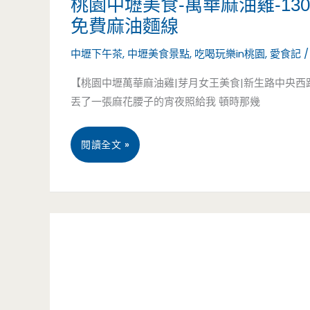
桃園中壢美食-萬華麻油雞-1
免費麻油麵線
起
萬
中壢下午茶
,
中壢美食景點
,
吃喝玩樂in桃園
,
愛食記
眼
波
【桃園中壢萬華麻油雞|芽月女王美食|新生路中央西
早
島
丟了一張麻花腰子的宵夜照給我 頓時那幾
餐
嶼
攤
紅
桃
閱讀全文 »
車，
茶
園
有
中
中
好
壢
壢
吃
中
美
的
央
食-