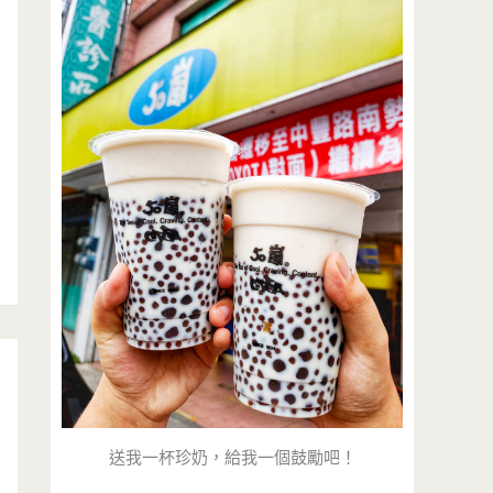
送我一杯珍奶，給我一個鼓勵吧！