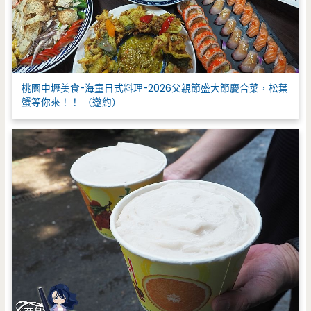
桃園中壢美食-海童日式料理-2026父親節盛大節慶合菜，松葉
蟹等你來！！ （邀約）