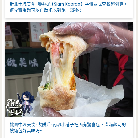
新北土城美食-饗拋拋 (Siam Kaprao)-平價泰式套餐超划算，
逛完賣場還可以自助吧吃到飽 （邀約）
桃園中壢美食-喫餅兵-內壢小巷子裡面有驚喜包，滿滿起司的
披薩包好美味呀~