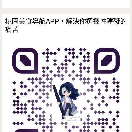
宜
蘭
桃園美食導航APP，解決你選擇性障礙的
痛苦
碗
粿，
還
有
綿
密
的
豆
花