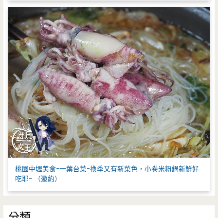
桃園中壢美食-一葉台菜-換季又有新菜色，小卷米粉鍋新鮮好
吃耶~ （邀約）
分類