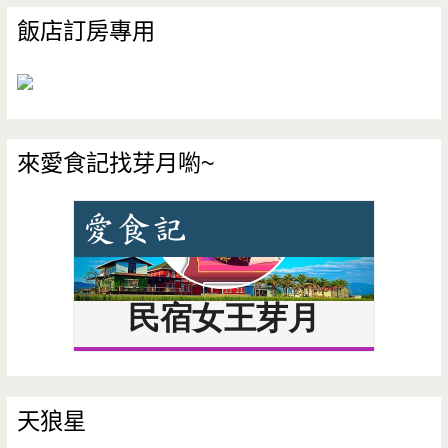
飯店訂房專用
來愛食記找芽月喲~
天狼星