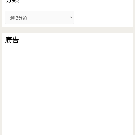
分
類
廣告