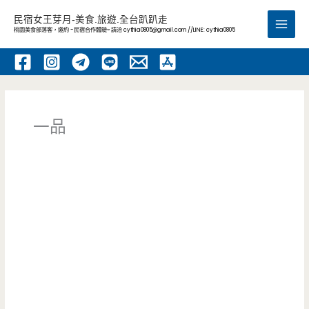
跳
民宿女王芽月-美食.旅遊.全台趴趴走
至
桃園美食部落客，邀約 -民宿合作體驗~ 請洽
cythia0805@gmail.com
//LINE: cythia0805
Main
主
要
Men
內
容
一品