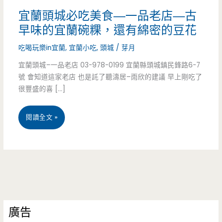
宜蘭頭城必吃美食—一品老店—古
早味的宜蘭碗粿，還有綿密的豆花
吃喝玩樂in宜蘭
,
宜蘭小吃
,
頭城
/
芽月
宜蘭頭城–一品老店 03-978-0199 宜蘭縣頭城鎮民鋒路6-7
號 會知道這家老店 也是託了聽濤居–雨欣的建議 早上剛吃了
很豐盛的喜 […]
宜
閱讀全文 »
蘭
頭
城
必
廣告
吃