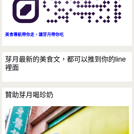
美食導航帶你走，讓芽月帶你吃
芽月最新的美食文，都可以推到你的line
裡面
贊助芽月喝珍奶