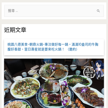
搜
尋
關
鍵
近期文章
字
:
桃園八德美食-朝鼎火鍋-專注做好每一鍋，滿滿10盎司的牛胸
腹好香甜，當日壽星就是要來吃火鍋！ （邀約）