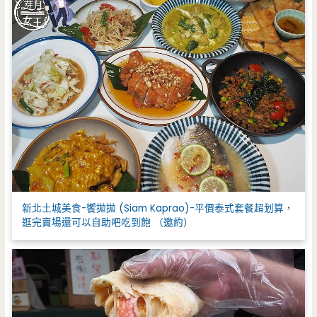
新北土城美食-饗拋拋 (Siam Kaprao)-平價泰式套餐超划算，
逛完賣場還可以自助吧吃到飽 （邀約）