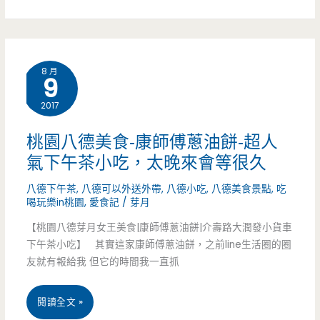
料
八
理
德
8 月
9
包
美
2017
(邀
食-
約)
Nu
桃園八德美食-康師傅蔥油餅-超人
氣下午茶小吃，太晚來會等很久
八
八德下午茶
,
八德可以外送外帶
,
八德小吃
,
八德美食景點
,
吃
德
喝玩樂in桃園
,
愛食記
/
芽月
金
【桃園八德芽月女王美食|康師傅蔥油餅|介壽路大潤發小貨車
和
下午茶小吃】 其實這家康師傅蔥油餅，之前line生活圈的圈
友就有報給我 但它的時間我一直抓
店-
工
桃
閱讀全文 »