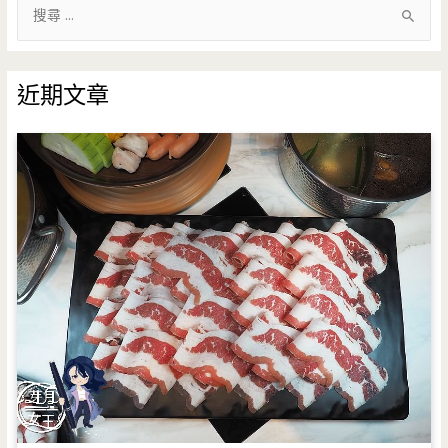
搜
尋
關
鍵
近期文章
字
: