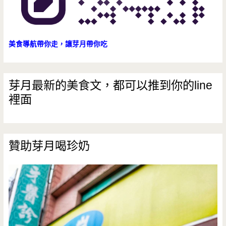
仔
平
湯/
價/
興
美食導航帶你走，讓芽月帶你吃
好
仁
停
夜
芽月最新的美食文，都可以推到你的line
車
裡面
市/
八
德
贊助芽月喝珍奶
市
場/
豬
肝/