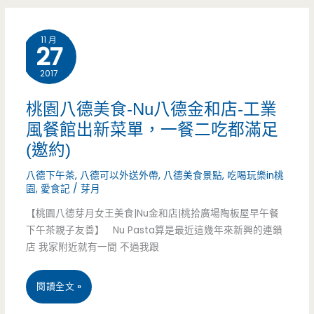
卡
責
11 月
料
27
吃
理
2017
就
低
好
桃園八德美食-Nu八德金和店-工業
熱
風餐館出新菜單，一餐二吃都滿足
（邀
(邀約)
量，
約）
八德下午茶
,
八德可以外送外帶
,
八德美食景點
,
吃喝玩樂in桃
現
園
,
愛食記
/
芽月
在
【桃園八德芽月女王美食|Nu金和店|桃拾廣場陶板屋早午餐
下午茶親子友善】 Nu Pasta算是最近這幾年來新興的連鎖
還
店 我家附近就有一間 不過我跟
有
真
桃
閱讀全文 »
空
園