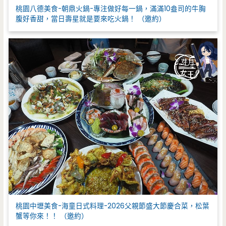
桃園八德美食-朝鼎火鍋-專注做好每一鍋，滿滿10盎司的牛胸
腹好香甜，當日壽星就是要來吃火鍋！ （邀約）
桃園中壢美食-海童日式料理-2026父親節盛大節慶合菜，松葉
蟹等你來！！ （邀約）