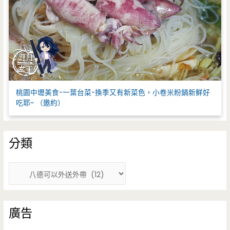
桃園中壢美食-一葉台菜-換季又有新菜色，小卷米粉鍋新鮮好
吃耶~ （邀約）
分類
分
類
廣告