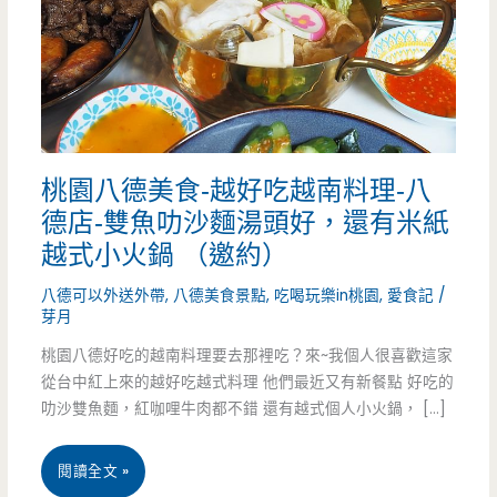
桃園八德美食-越好吃越南料理-八
德店-雙魚叻沙麵湯頭好，還有米紙
越式小火鍋 （邀約）
八德可以外送外帶
,
八德美食景點
,
吃喝玩樂in桃園
,
愛食記
/
芽月
桃園八德好吃的越南料理要去那裡吃？來~我個人很喜歡這家
從台中紅上來的越好吃越式料理 他們最近又有新餐點 好吃的
叻沙雙魚麵，紅咖哩牛肉都不錯 還有越式個人小火鍋， […]
桃
閱讀全文 »