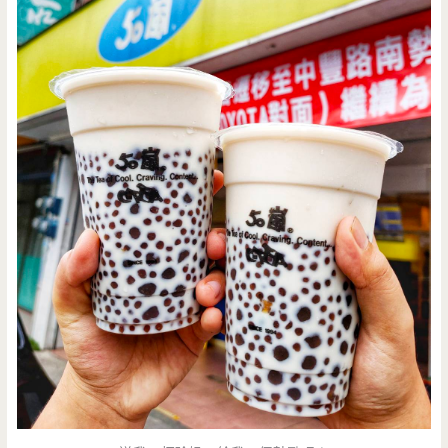
中
式
早
點/
隱
藏
版