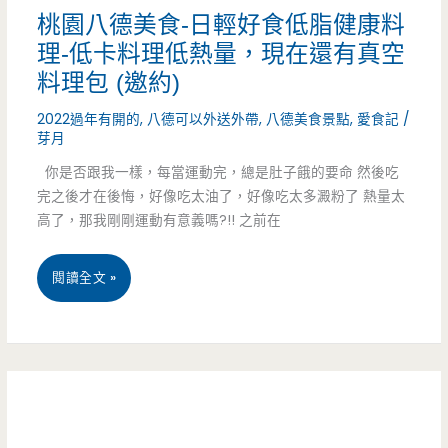
汕
桃園八德美食-日輕好食低脂健康料
有
理-低卡料理低熱量，現在還有真空
頭
米
料理包 (邀約)
鍋
紙
2022過年有開的
,
八德可以外送外帶
,
八德美食景點
,
愛食記
/
物
芽月
越
桃
你是否跟我一樣，每當運動完，總是肚子餓的要命 然後吃
式
完之後才在後悔，好像吃太油了，好像吃太多澱粉了 熱量太
園
小
高了，那我剛剛運動有意義嗎?!! 之前在
工
火
桃
閱讀全文 »
作
鍋
園
室-
（邀
八
想
約）
德
吃
美
火