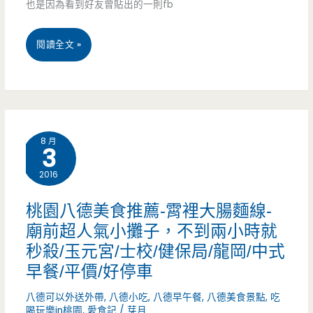
也是因為看到好友曾貼出的一則fb
魯
工
肉
桃
閱讀全文 »
蛋
飯/
園
餅/
在
八
廣
地
德
豐
人/
8 月
3
美
新
中
2016
食-
天
式
響
桃園八德美食推薦-霄裡大腸麵線-
地/
早
廟前超人氣小攤子，不到兩小時就
叮
義
點/
秒殺/玉元宮/士校/健保局/龍岡/中式
噹
勇
早餐/平價/好停車
銅
牛
街/
板
八德可以外送外帶
,
八德小吃
,
八德早午餐
,
八德美食景點
,
吃
排
喝玩樂in桃園
,
愛食記
/
芽月