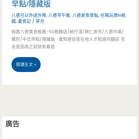
八
早點/隱藏版
裡
德
八德可以外送外帶
,
八德早午餐
,
八德美食景點
,
吃喝玩樂in桃
大
園
,
愛食記
/
芽月
人
桃園八德美食推薦–50巷麵店/蚵仔湯/興仁夜市/八德市場/
腸
的
豬肝/中式早點/隱藏版 會知道這家在地人才知道的麵店 完
麵
全是因為之前就有看過
難
線-
忘
桃
閱讀全文 »
廟
回
園
前
憶/
八
超
大
德
人
湳
美
氣
市
廣告
食
小
場/
推
攤