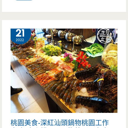
園
八
德
12 月
21
美
2022
食-
越
好
吃
越
南
料
桃園美食-深紅汕頭鍋物桃園工作
理-