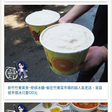
新竹竹東美食-榮祺冰舖-躲在竹東菜市場的超人氣老店，家庭
號芋頭冰只要120元