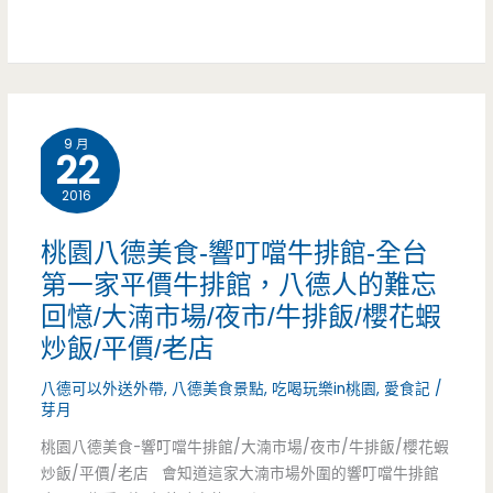
隊
的
場/
美
早
大
食
餐
同
9 月
店，
22
路/
厚
2016
民
實
桃園八德美食-響叮噹牛排館-全台
和
蛋
第一家平價牛排館，八德人的難忘
戲
回憶/大湳市場/夜市/牛排飯/櫻花蝦
餅
院/
炒飯/平價/老店
好
隱
八德可以外送外帶
,
八德美食景點
,
吃喝玩樂in桃園
,
愛食記
/
吃
芽月
藏
耶/
桃園八德美食-響叮噹牛排館/大湳市場/夜市/牛排飯/櫻花蝦
版/
炒飯/平價/老店 會知道這家大湳市場外圍的響叮噹牛排館
手