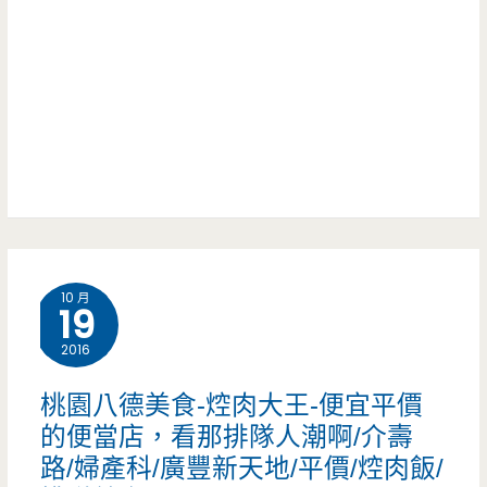
蛋
很
餅-
久
手
揉
麵
團
有
10 月
嚼
19
勁，
2016
在
桃園八德美食-焢肉大王-便宜平價
地
的便當店，看那排隊人潮啊/介壽
路/婦產科/廣豐新天地/平價/焢肉飯/
人