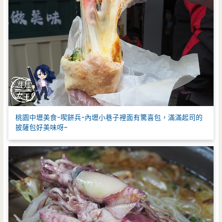
桃園中壢美食-喫餅兵-內壢小巷子裡面有驚喜包，滿滿起司的
披薩包好美味呀~