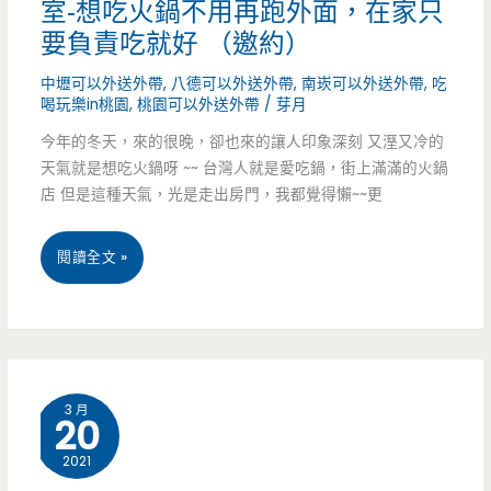
室-想吃火鍋不用再跑外面，在家只
八
要負責吃就好 （邀約）
德
中壢可以外送外帶
,
八德可以外送外帶
,
南崁可以外送外帶
,
吃
喝玩樂in桃園
,
桃園可以外送外帶
/
芽月
店-
今年的冬天，來的很晚，卻也來的讓人印象深刻 又溼又冷的
雙
天氣就是想吃火鍋呀 ~~ 台灣人就是愛吃鍋，街上滿滿的火鍋
魚
店 但是這種天氣，光是走出房門，我都覺得懶~~更
叻
桃
閱讀全文 »
沙
園
麵
美
湯
食-
頭
3 月
20
深
好，
2021
紅
還