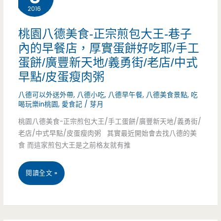
2016
食-
那
阿
桃園八德美食-正宗煎包大王-巷子
排
內的早餐店，厚實蛋餅好吃耶/手工
帆
隊
蛋餅/廣豐新天地/義勇街/老店/中式
麵
人
早點/皮蛋瘦肉粥
線-
潮
八德可以外送外帶
,
八德小吃
,
八德早午餐
,
八德美食景點
,
吃
國
喝玩樂in桃園
,
愛食記
/
芽月
啊/
桃園八德美食-正宗煎包大王/手工蛋餅/廣豐新天地/義勇街/
宅
介
老店/中式早點/皮蛋瘦肉粥 其實最近開始會去找八德的美
旁
食 而這家煎包大王是之前格友就有推
壽
的
路/
桃
閱讀全文 »
人
婦
園
氣
產
八
小