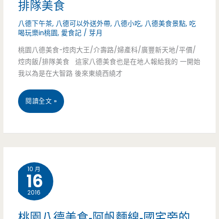
排隊美食
都
八德下午茶
,
八德可以外送外帶
,
八德小吃
,
八德美食景點
,
吃
知
喝玩樂in桃園
,
愛食記
/
芽月
道/
桃園八德美食-焢肉大王/介壽路/婦產科/廣豐新天地/平價/
焢肉飯/排隊美食 這家八德美食也是在地人報給我的 一開始
忠
我以為是在大智路 後來東繞西繞才
勇
桃
閱讀全文 »
街/
園
手
八
工
德
蛋
10 月
16
美
餅/
2016
食-
廣
焢
桃園八德美食-阿帆麵線-國宅旁的
豐