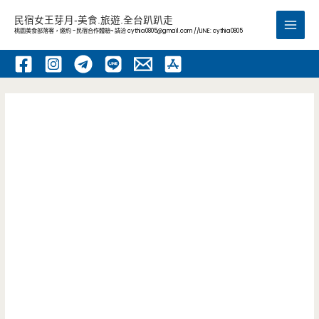
跳
民宿女王芽月-美食.旅遊.全台趴趴走
至
桃園美食部落客，邀約 -民宿合作體驗~ 請洽
cythia0805@gmail.com
//LINE: cythia0805
Main
主
要
Men
內
容