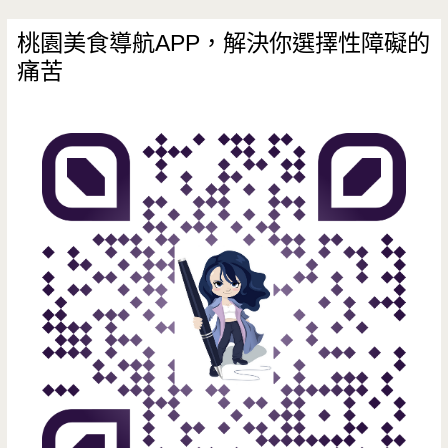
宮/
老
熱
桃園美食導航APP，解決你選擇性障礙的
士
店
痛苦
門，
校/
特
健
製
保
乾
局/
麵
龍
實
岡/
在
中
難
式
忘/
早
蚵
餐/