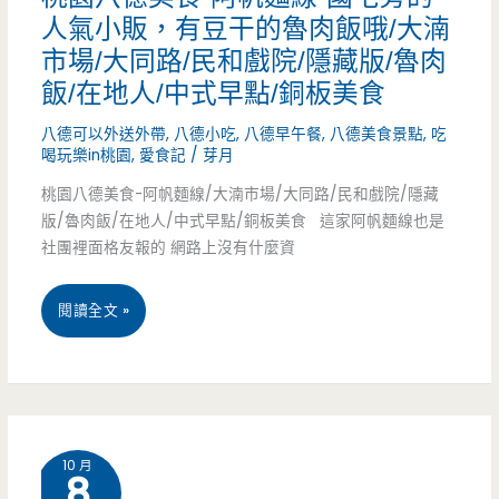
人氣小販，有豆干的魯肉飯哦/大湳
肉
新
市場/大同路/民和戲院/隱藏版/魯肉
大
天
飯/在地人/中式早點/銅板美食
王-
地/
八德可以外送外帶
,
八德小吃
,
八德早午餐
,
八德美食景點
,
吃
便
喝玩樂in桃園
,
愛食記
/
芽月
停
桃園八德美食-阿帆麵線/大湳市場/大同路/民和戲院/隱藏
宜
車
版/魯肉飯/在地人/中式早點/銅板美食 這家阿帆麵線也是
平
社團裡面格友報的 網路上沒有什麼資
場/
價
秒
桃
閱讀全文 »
的
殺/
園
便
平
八
當
價
德
店，
10 月
8
美
看