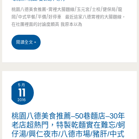
老
美
桃園八德美食推薦-霄裡大腸麵線/玉元宮/士校/健保局/龍
館-
店/
食
岡/中式早餐/平價/好停車 最近這家八德霄裡的大腸麵線，
全
在社團裡面的討論度頗高 我原本以為
中
台
式
桃
閱讀全文 »
第
早
園
一
點/
八
家
皮
德
平
蛋
5 月
11
美
價
瘦
2016
食
牛
肉
推
桃園八德美食推薦–50巷麵店–30年
排
粥
老店超熱門，特製乾麵實在難忘/蚵
薦-
館，
仔湯/興仁夜市/八德市場/豬肝/中式
霄