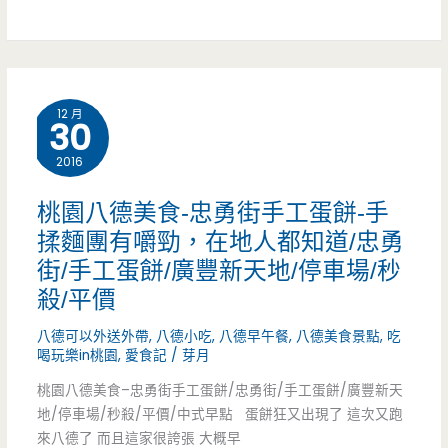
業
園
風
八
餐
德
12 月
館
30
美
出
2016
食-
新
康
桃園八德美食-忠勇街手工蛋餅-手
菜
揉麵團有嚼勁，在地人都知道/忠勇
師
街/手工蛋餅/廣豐新天地/停車場/秒
單，
傅
殺/平價
一
蔥
八德可以外送外帶
,
八德小吃
,
八德早午餐
,
八德美食景點
,
吃
餐
油
喝玩樂in桃園
,
愛食記
/
芽月
二
桃園八德美食–忠勇街手工蛋餅/忠勇街/手工蛋餅/廣豐新天
餅-
地/停車場/秒殺/平價/中式早點 蛋餅狂又出現了 這次又跑
吃
超
來八德了 而且這家很誇張 大概早