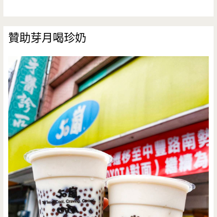
贊助芽月喝珍奶