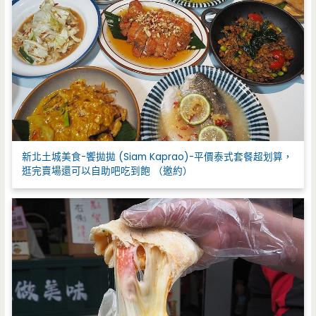
新北土城美食-饗拋拋 (Siam Kaprao)-平價泰式套餐超划算，
逛完賣場還可以自助吧吃到飽 （邀約）