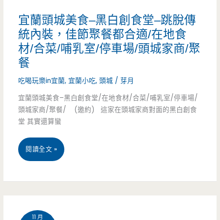
推
宜蘭頭城美食–黑白創食堂–跳脫傳
薦
統內裝，佳節聚餐都合適/在地食
材/合菜/哺乳室/停車場/頭城家商/聚
–
餐
新
吃喝玩樂in宜蘭
,
宜蘭小吃
,
頭城
/
芽月
年
宜蘭頭城美食–黑白創食堂/在地食材/合菜/哺乳室/停車場/
走
頭城家商/聚餐/ (邀約) 這家在頭城家商對面的黑白創食
堂 其實還算蠻
春
何
宜
閱讀全文 »
處
蘭
去，
頭
二
城
天
11 月