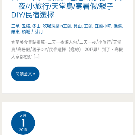
一夜/小旅行/天堂鳥/寒暑假/親子
DIY/民宿選擇
三星
,
五結
,
冬山
,
吃喝玩樂in宜蘭
,
員山
,
宜蘭
,
宜蘭小吃
,
礁溪
,
羅東
,
頭城
/
芽月
宜蘭美食景點推薦–二天一夜懶人包/二天一夜/小旅行/天堂
鳥/寒暑假/親子DIY/民宿選擇 (邀約) 2017雞年到了，寒假
大家都想好 […]
宜
閱讀全文 »
蘭
美
食
5 月
1
景
2016
點