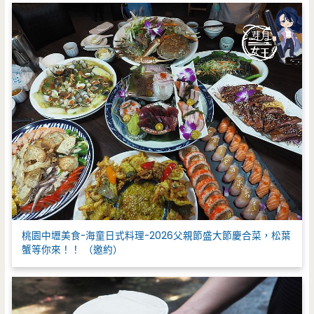
桃園中壢美食-海童日式料理-2026父親節盛大節慶合菜，松葉
蟹等你來！！ （邀約）