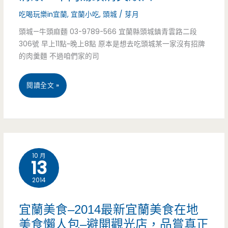
–
吃喝玩樂in宜蘭
,
宜蘭小吃
,
頭城
/
芽月
無
頭城—牛頭麻麵 03-9789-566 宜蘭縣頭城鎮青雲路二段
306號 早上11點~晚上8點 原本是想去吃頭城某一家沒有招牌
名
的肉羹麵 不過咱們家的司
攤
宜
閱讀全文 »
車
蘭
炒
美
麵
食
–
10 月
13
頭
只
2014
城
賣
–
一
宜蘭美食–2014最新宜蘭美食在地
牛
美食懶人包–避開觀光店，品嘗真正
個