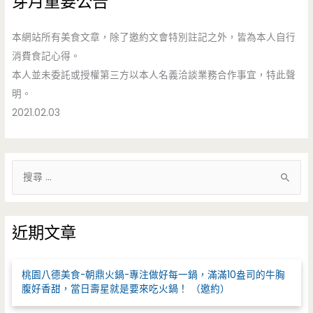
芽月重要公告
本網站所有美食文章，除了邀約文會特別註記之外，皆為本人自行
消費食記心得。
本人並未委託或授權第三方以本人名義洽談業務合作事宜，特此聲
明。
2021.02.03
搜
尋
關
鍵
近期文章
字
:
桃園八德美食-朝鼎火鍋-專注做好每一鍋，滿滿10盎司的牛胸
腹好香甜，當日壽星就是要來吃火鍋！ （邀約）