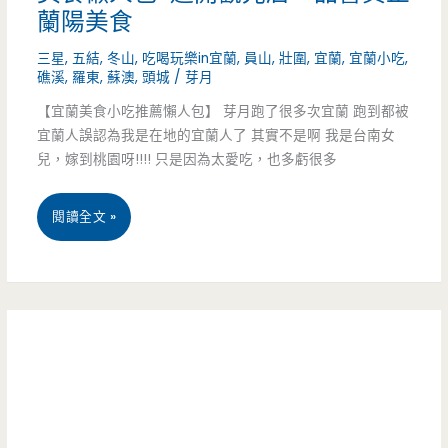
蘭陽美食
頭
多
三星
,
五結
,
冬山
,
吃喝玩樂in宜蘭
,
員山
,
壯圍
,
宜蘭
,
宜蘭小吃
,
麻
小
礁溪
,
羅東
,
蘇澳
,
頭城
/
芽月
麵
時
【宜蘭美食小吃推薦懶人包】 芽月跑了很多次宜蘭 跑到都被
宜蘭人誤認為我是在地的宜蘭人了 其實不是啊 我是台南女
–
的
兒，嫁到桃園呀!!!! 只是因為太愛吃，也多虧很多
麻
秒
醬
宜
閱讀全文 »
殺
香
蘭
炒
濃
美
麵，
滑
食
連
順，
–
在
牛
2014
地
肉
最
人