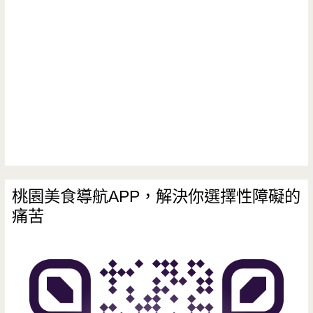
麵
–
只
賣
兩
小
時
的
桃園美食導航APP，解決你選擇性障礙的
痛苦
對
不
起
牛