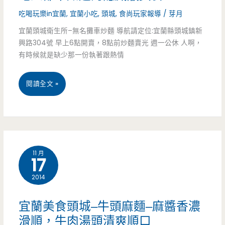
車
好
吃喝玩樂in宜蘭
,
宜蘭小吃
,
頭城
,
食尚玩家報導
/
芽月
時
宜蘭頭城衛生所–無名攤車炒麵 導航請定位:宜蘭縣頭城鎮新
滋
間
興路304號 早上6點開賣，8點前炒麵賣光 週一公休 人啊，
味
有時候就是缺少那一份執著跟熱情
宜
閱讀全文 »
蘭
排
隊
11 月
17
美
2014
食
頭
宜蘭美食頭城–牛頭麻麵–麻醬香濃
城
滑順，牛肉湯頭清爽順口