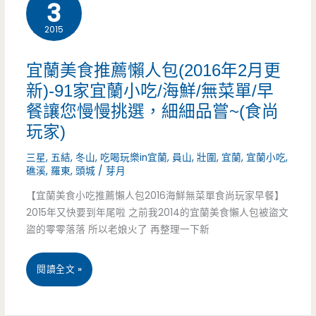
3
美
一
2015
食
夜
–
宜蘭美食推薦懶人包(2016年2月更
懶
黑
新)-91家宜蘭小吃/海鮮/無菜單/早
人
餐讓您慢慢挑選，細細品嘗~(食尚
白
玩家)
包
創
送
三星
,
五結
,
冬山
,
吃喝玩樂in宜蘭
,
員山
,
壯圍
,
宜蘭
,
宜蘭小吃
,
食
礁溪
,
羅東
,
頭城
/
芽月
給
堂
【宜蘭美食小吃推薦懶人包2016海鮮無菜單食尚玩家早餐】
你
2015年又快要到年尾啦 之前我2014的宜蘭美食懶人包被盜文
–
盜的零零落落 所以老娘火了 再整理一下新
啦/
跳
二
宜
閱讀全文 »
脫
天
蘭
傳