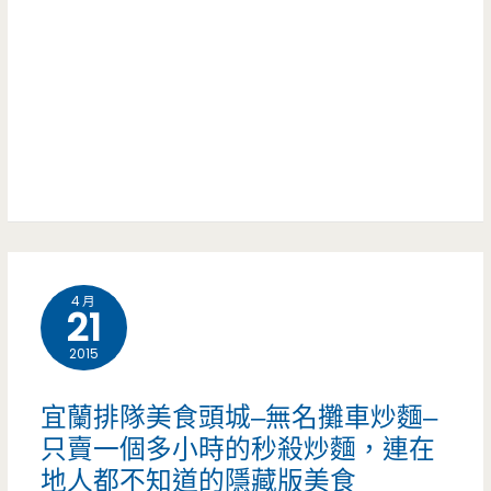
羹-
攻
隱
地
藏
區
小
性
店
美
高
食，
人
省
4 月
氣，
21
下
招
2015
更
牌
多
宜蘭排隊美食頭城–無名攤車炒麵–
肉
只賣一個多小時的秒殺炒麵，連在
開
地人都不知道的隱藏版美食
羹