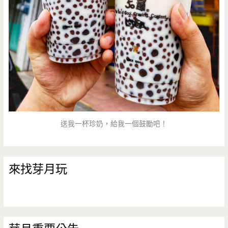
送我一杯珍奶，給我一個鼓勵吧！
來找芽月玩