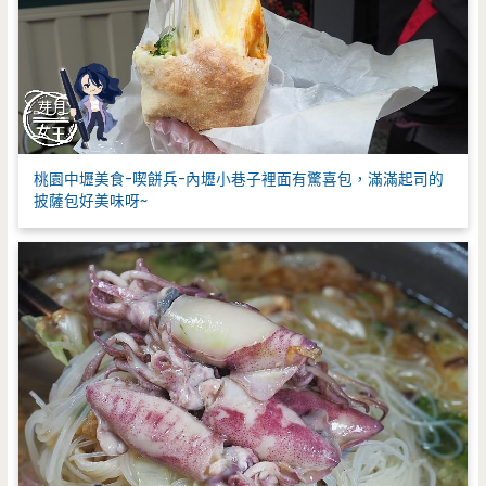
桃園中壢美食-喫餅兵-內壢小巷子裡面有驚喜包，滿滿起司的
披薩包好美味呀~