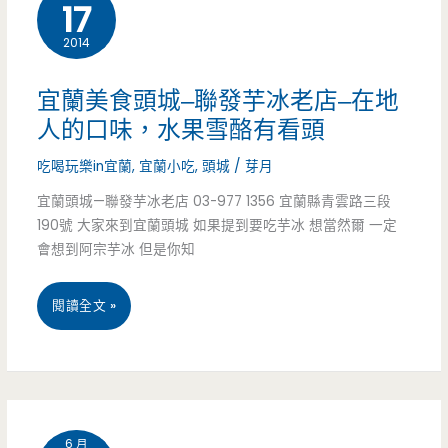
包
17
–
2014
避
宜蘭美食頭城–聯發芋冰老店–在地
開
人的口味，水果雪酪有看頭
觀
吃喝玩樂in宜蘭
,
宜蘭小吃
,
頭城
/
芽月
光
宜蘭頭城—聯發芋冰老店 03-977 1356 宜蘭縣青雲路三段
190號 大家來到宜蘭頭城 如果提到要吃芋冰 想當然爾 一定
店，
會想到阿宗芋冰 但是你知
品
宜
閱讀全文 »
嘗
蘭
真
美
正
食
蘭
6 月