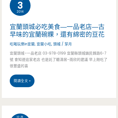
3
頭
陽
2014
城
美
–
食
宜蘭頭城必吃美食—一品老店—古
聯
早味的宜蘭碗粿，還有綿密的豆花
發
吃喝玩樂in宜蘭
,
宜蘭小吃
,
頭城
/
芽月
芋
宜蘭頭城–一品老店 03-978-0199 宜蘭縣頭城鎮民鋒路6-7
號 會知道這家老店 也是託了聽濤居–雨欣的建議 早上剛吃了
冰
很豐盛的喜
老
宜
閱讀全文 »
店
蘭
–
頭
在
城
地
12 月