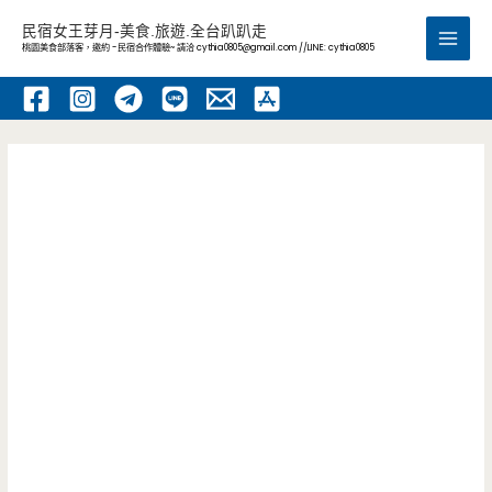
跳
民宿女王芽月-美食.旅遊.全台趴趴走
至
桃園美食部落客，邀約 -民宿合作體驗~ 請洽
cythia0805@gmail.com
//LINE: cythia0805
Main
主
要
Men
內
容