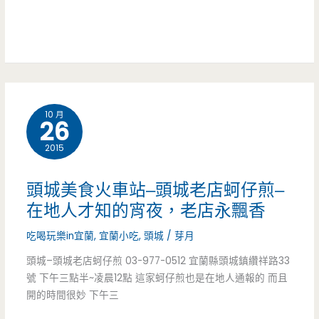
子
新)-91
食
DIY/
家
材/
民
宜
合
宿
蘭
菜/
10 月
選
小
26
哺
擇
吃/
2015
乳
海
室/
頭城美食火車站–頭城老店蚵仔煎–
鮮/
停
在地人才知的宵夜，老店永飄香
無
車
吃喝玩樂in宜蘭
,
宜蘭小吃
,
頭城
/
芽月
菜
場/
頭城–頭城老店蚵仔煎 03-977-0512 宜蘭縣頭城鎮纘祥路33
號 下午三點半~凌晨12點 這家蚵仔煎也是在地人通報的 而且
單/
頭
開的時間很妙 下午三
早
城