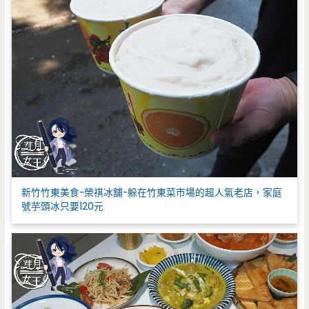
新竹竹東美食-榮祺冰舖-躲在竹東菜市場的超人氣老店，家庭
號芋頭冰只要120元