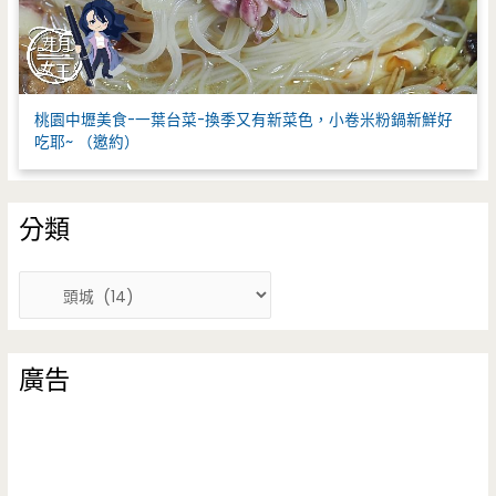
桃園中壢美食-一葉台菜-換季又有新菜色，小卷米粉鍋新鮮好
吃耶~ （邀約）
分類
分
類
廣告