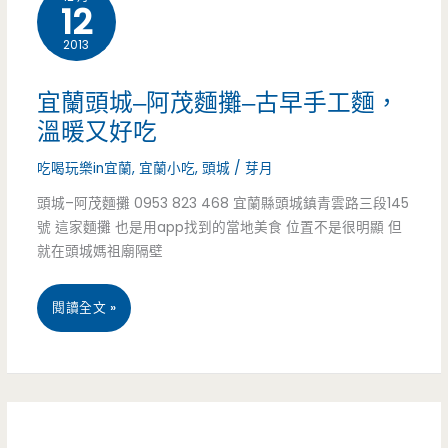
12
必
人
2013
吃
的
美
口
宜蘭頭城–阿茂麵攤–古早手工麵，
食
溫暖又好吃
味，
—
吃喝玩樂in宜蘭
,
宜蘭小吃
,
頭城
/
芽月
水
一
頭城–阿茂麵攤 0953 823 468 宜蘭縣頭城鎮青雲路三段145
果
號 這家麵攤 也是用app找到的當地美食 位置不是很明顯 但
品
雪
就在頭城媽祖廟隔壁
老
酪
宜
閱讀全文 »
店
有
蘭
—
看
頭
古
頭
城
早