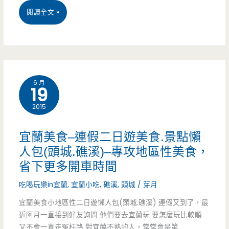
頭
閱讀全文 »
餐
家
城
讓
商/
美
您
聚
食
慢
餐
6 月
19
火
慢
2015
車
挑
站
選，
宜蘭美食–連假二日遊美食.景點懶
–
細
人包(頭城.礁溪)–專攻地區性美食，
省下更多開車時間
頭
細
吃喝玩樂in宜蘭
,
宜蘭小吃
,
礁溪
,
頭城
/
芽月
城
品
宜蘭美食小地區性二日遊懶人包(頭城.礁溪) 連假又到了，最
老
嘗
近阿月一直接到好友詢問 他們要去宜蘭玩 要怎麼玩比較順
店
~
又不會一直走冤枉路 對宜蘭不熟的人，常常會是第