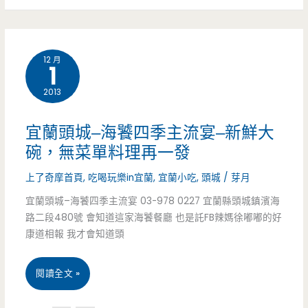
暖
花
又
12 月
好
1
吃
2013
宜蘭頭城–海饕四季主流宴–新鮮大
碗，無菜單料理再一發
上了奇摩首頁
,
吃喝玩樂in宜蘭
,
宜蘭小吃
,
頭城
/
芽月
宜蘭頭城–海饕四季主流宴 03-978 0227 宜蘭縣頭城鎮濱海
路二段480號 會知道這家海饕餐廳 也是託FB辣媽徐嘟嘟的好
康道相報 我才會知道頭
宜
閱讀全文 »
蘭