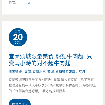
頁次:
1
2
頭
城
–
3 月
海
20
饕
2013
四
宜蘭頭城限量美食-龍記牛肉麵–只
季
賣兩小時的對不起牛肉麵
主
吃喝玩樂in宜蘭
,
宜蘭小吃
,
頭城
,
食尚玩家報導
/
芽月
流
宜蘭頭城限時限量美食–龍記牛肉麵 這次來宜蘭，除了再來
找隱藏版的在地人小吃之外 也來找親切的林桑聊天 多虧FB上
宴
的「宜蘭美食進呼甲」 我才能找到很多
–
新
宜
閱讀全文 »