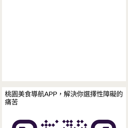
圓-
一
杯
30
元
粉
圓
冰，
四
桃園美食導航APP，解決你選擇性障礙的
痛苦
種
配
料