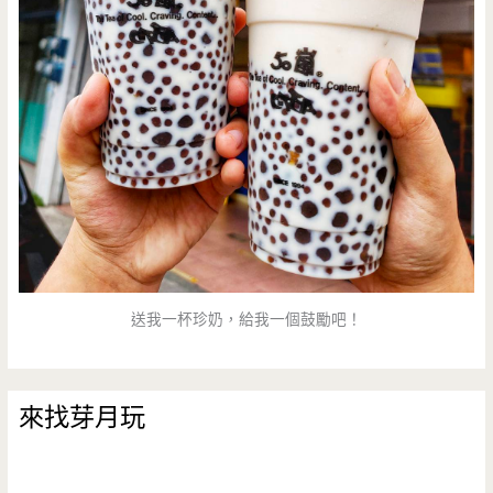
送我一杯珍奶，給我一個鼓勵吧！
來找芽月玩