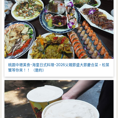
桃園中壢美食-海童日式料理-2026父親節盛大節慶合菜，松葉
蟹等你來！！ （邀約）