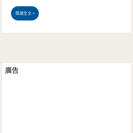
台
閱讀全文 »
中
清
水
美
廣告
食-
樹
下
阿
婆
粉