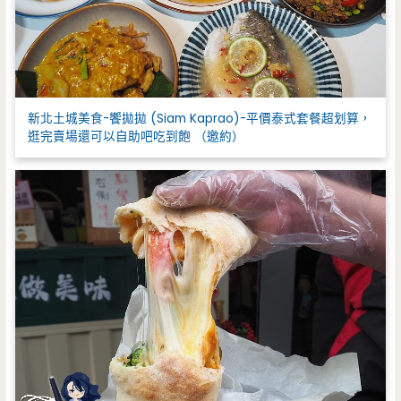
新北土城美食-饗拋拋 (Siam Kaprao)-平價泰式套餐超划算，
逛完賣場還可以自助吧吃到飽 （邀約）