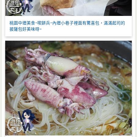
桃園中壢美食-喫餅兵-內壢小巷子裡面有驚喜包，滿滿起司的
披薩包好美味呀~