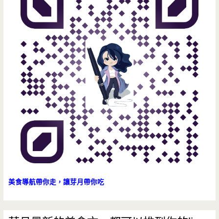
任
你
選，
清
涼
啊
~~~
美食導航帶你走，讓芽月帶你吃