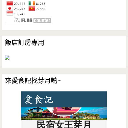
飯店訂房專用
來愛食記找芽月喲~