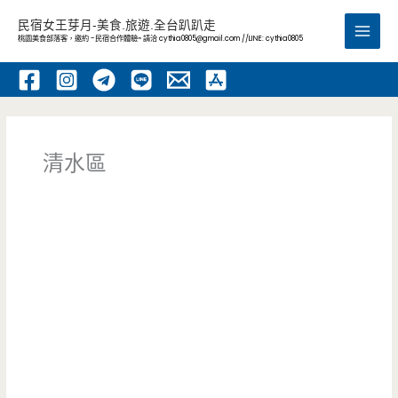
跳
民宿女王芽月-美食.旅遊.全台趴趴走
至
桃園美食部落客，邀約 -民宿合作體驗~ 請洽
cythia0805@gmail.com
//LINE: cythia0805
Main
主
要
Men
內
容
清水區