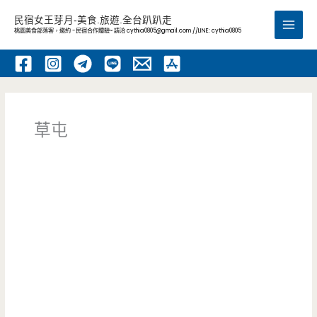
跳
民宿女王芽月-美食.旅遊.全台趴趴走
至
桃園美食部落客，邀約 -民宿合作體驗~ 請洽
cythia0805@gmail.com
//LINE: cythia0805
Main
主
要
Men
內
容
草屯