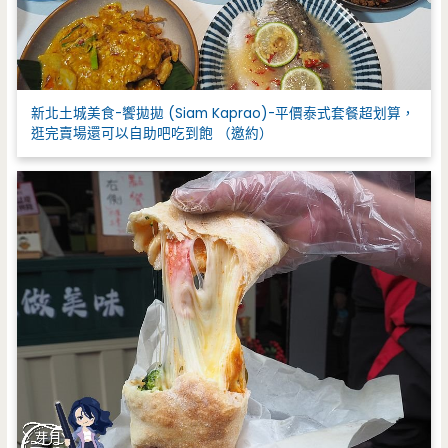
新北土城美食-饗拋拋 (Siam Kaprao)-平價泰式套餐超划算，
逛完賣場還可以自助吧吃到飽 （邀約）