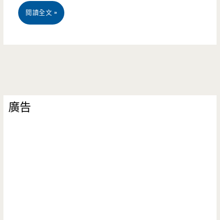
南
閱讀全文 »
投
草
屯
美
廣告
食-
草
屯
超
大
黑
糖