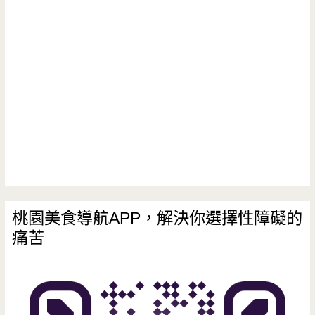
饅
頭-
不
起
眼
住
家
裡
桃園美食導航APP，解決你選擇性障礙的
痛苦
面
有
比