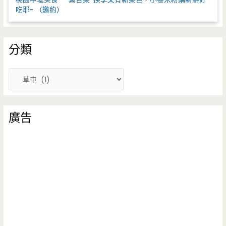
吃耶~ （邀約）
分類
分
類
廣告