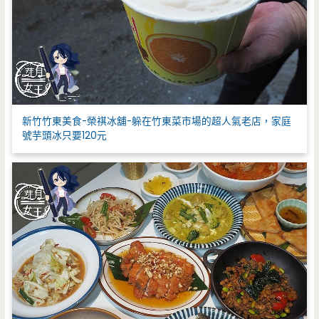
新竹竹東美食-榮祺冰舖-躲在竹東菜市場的超人氣老店，家庭
號芋頭冰只要120元