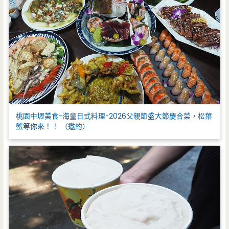
桃園中壢美食-海童日式料理-2026父親節盛大節慶合菜，松葉
蟹等你來！！ （邀約）