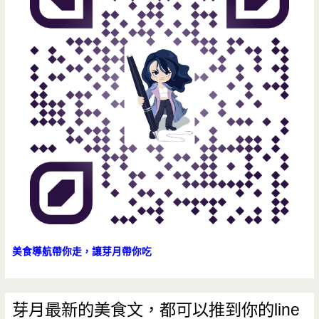
臉
大
的
饅
頭，
不
預
約
真
的
美食導航帶你走，讓芽月帶你吃
搶
不
芽月最新的美食文，都可以推到你的line