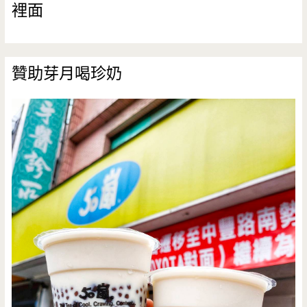
裡面
到！！
贊助芽月喝珍奶