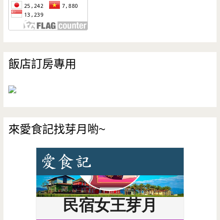
飯店訂房專用
來愛食記找芽月喲~