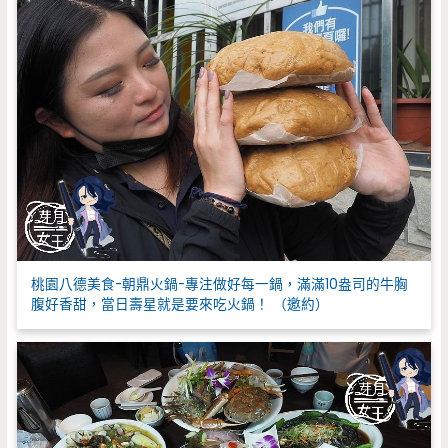
桃園八德美食-朝鼎火鍋-專注做好每一鍋，滿滿10盎司的牛胸
腹好香甜，當日壽星就是要來吃火鍋！ （邀約）