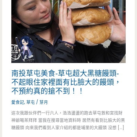
南投草屯美食-草屯超大黑糖饅頭-
不起眼住家裡面有比臉大的饅頭，
不預約真的搶不到！！
愛食記
,
草屯
/
芽月
這次我跟伙伴們一行六人，浩浩盪盪的跑去草屯敦和宮找財
神爺喝茶拜拜 當我在搜尋當地資料時 居然有看到比臉大的黑
糖饅頭 向來我們看到人家介紹的都是埔里的大饅頭 沒想 […]