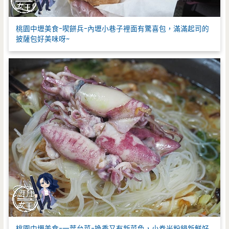
桃園中壢美食-喫餅兵-內壢小巷子裡面有驚喜包，滿滿起司的
披薩包好美味呀~
桃園中壢美食-一葉台菜-換季又有新菜色，小卷米粉鍋新鮮好