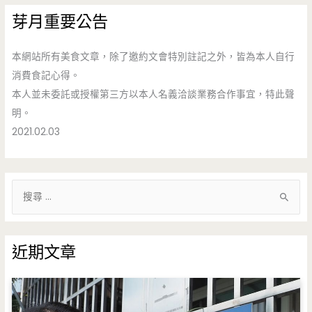
芽月重要公告
本網站所有美食文章，除了邀約文會特別註記之外，皆為本人自行
消費食記心得。
本人並未委託或授權第三方以本人名義洽談業務合作事宜，特此聲
明。
2021.02.03
搜
尋
關
鍵
近期文章
字
: